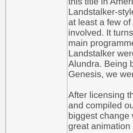
this title in Ame
Landstalker-styl
at least a few o
involved. It turn
main programmer
Landstalker wer
Alundra. Being 
Genesis, we wer
After licensing 
and compiled our
biggest change 
great animation 