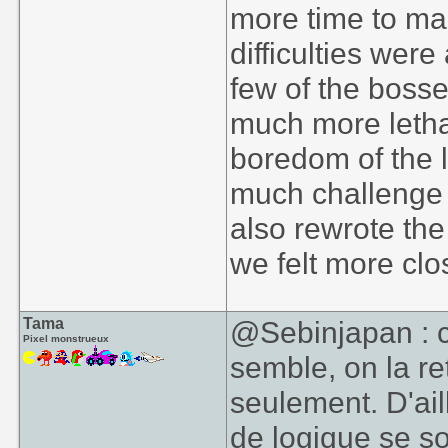
more time to ma
difficulties wer
few of the bosse
much more letha
boredom of the l
much challenge to
also rewrote the
we felt more clo
Tama
@Sebinjapan : ce
Pixel monstrueux
semble, on la r
seulement. D'ail
de logique se s