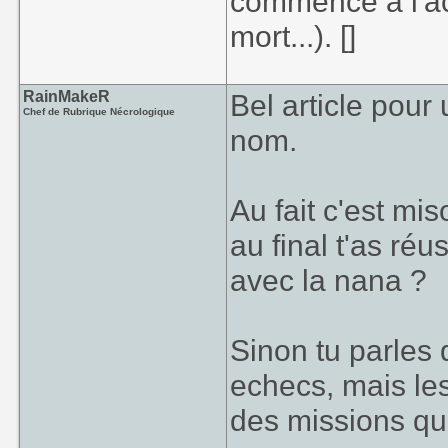
commence à l'ac
mort...). []
RainMakeR
Bel article pour
Chef de Rubrique Nécrologique
nom.
Au fait c'est mi
au final t'as ré
avec la nana ?
Sinon tu parles 
echecs, mais le
des missions que