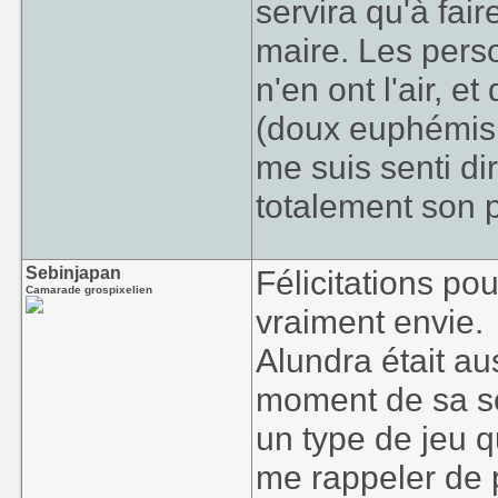
servira qu'à fair
maire. Les pers
n'en ont l'air, e
(doux euphémi
me suis senti di
totalement son pa
Sebinjapan
Félicitations pou
Camarade grospixelien
vraiment envie.
Alundra était a
moment de sa sor
un type de jeu q
me rappeler de 