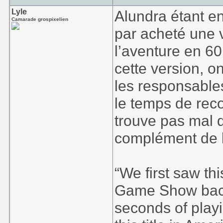
Lyle
Alundra étant en
Camarade grospixelien
par acheté une v
l’aventure en 60h
cette version, o
les responsables
le temps de reco
trouve pas mal 
complément de l’
“We first saw th
Game Show back i
seconds of playi