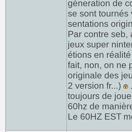
géneration de c
se sont tournés 
sentations origin
Par contre seb, a
jeux super nint
étions en réalit
fait, non, on ne
originale des jeu
2 version fr...)
toujours de joue
60hz de manièr
Le 60HZ EST mei