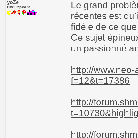
yoZe
Le grand problè
Pixel imposant
récentes est qu'
fidèle de ce que
Ce sujet épineux
un passionné ac
http://www.neo-
f=12&t=17386
http://forum.sh
t=10730&highli
http://forum.sh