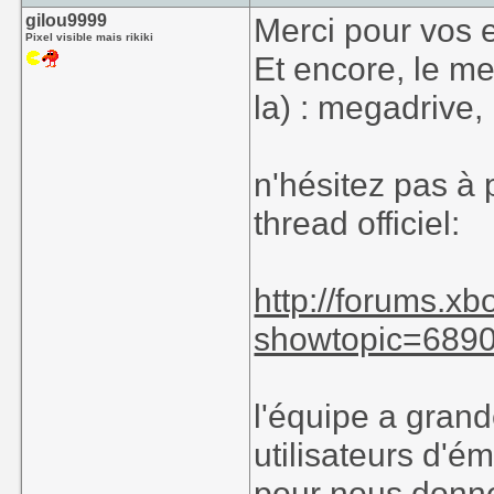
gilou9999
Merci pour vos 
Pixel visible mais rikiki
Et encore, le mei
la) : megadrive, 
n'hésitez pas à
thread officiel:
http://forums.x
showtopic=689
l'équipe a gran
utilisateurs d'
pour nous donner