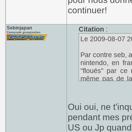
continuer!
Sebinjapan
Citation
:
Camarade grospixelien
Le 2009-08-07 20:
Par contre seb, a
nintendo, en fr
"floués" par ce 
même pas de la 
étant street fight
essaye toujours
60hz de manière
Oui oui, ne t'in
Le 60HZ EST mei
pendant mes prés
US ou Jp quand l