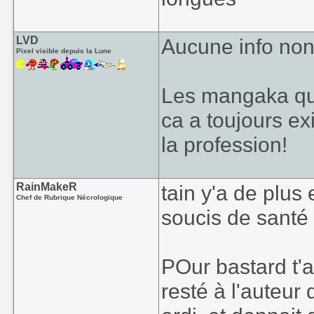
LVD
Aucune info non, 
Pixel visible depuis la Lune
Les mangaka qui
ca a toujours ex
la profession!
RainMakeR
tain y'a de plu
Chef de Rubrique Nécrologique
soucis de sant
POur bastard t'a
resté à l'auteur 