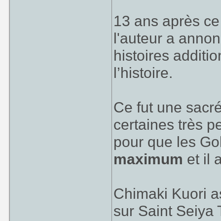
13 ans après ce p
l'auteur a annonc
histoires additio
l’histoire.
C'est donc une... 
femme).
Ce fut une sacr
certaines très p
Ça commence le 
pour que les Gol
maximum
et il
Chimaki Kuori 
sur Saint Seiya