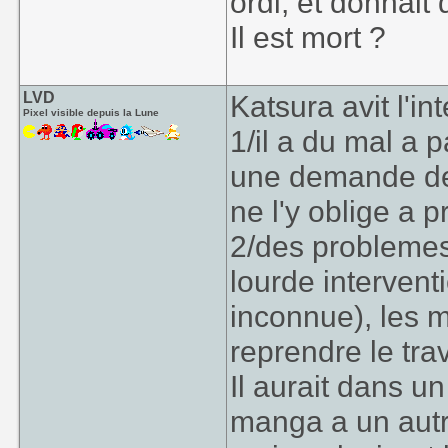
ordi, et donnait 
Il est mort ?
LVD
Katsura avit l'i
Pixel visible depuis la Lune
1/il a du mal a 
une demande de 
ne l'y oblige a pri
2/des problemes
lourde intervent
inconnue), les m
reprendre le trav
Il aurait dans u
manga a un autr