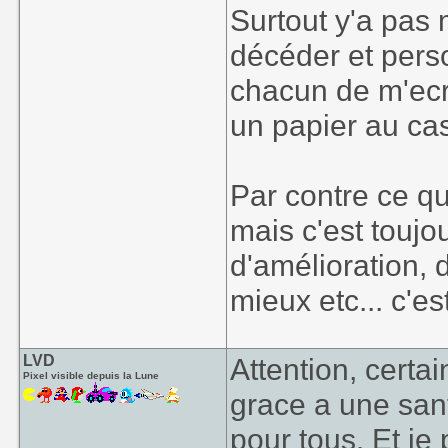
Surtout y'a pas
décéder et perso
chacun de m'ecri
un papier au ca
Par contre ce q
mais c'est touj
d'amélioration, d
mieux etc... c'e
LVD
Attention, certa
Pixel visible depuis la Lune
grace a une sante
pour tous. Et je