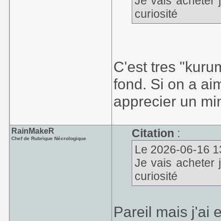
Je vais acheter 
curiosité
C'est tres "kuru
fond. Si on a ai
apprecier un m
RainMakeR
Citation
:
Chef de Rubrique Nécrologique
Le 2026-06-16 13:
Je vais acheter 
curiosité
Pareil mais j'ai