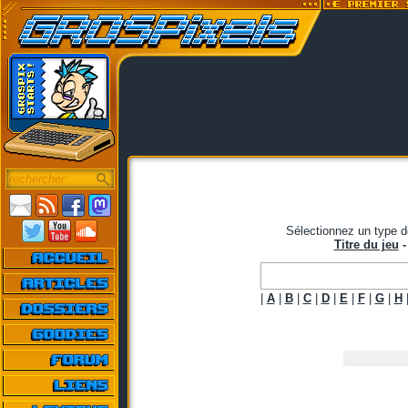
Sélectionnez un type d
Titre du jeu
|
A
|
B
|
C
|
D
|
E
|
F
|
G
|
H