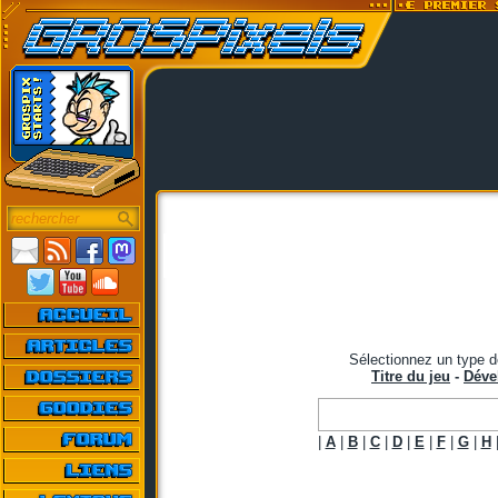
Sélectionnez un type d
Titre du jeu
-
Déve
|
A
|
B
|
C
|
D
|
E
|
F
|
G
|
H