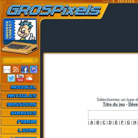
Sélectionnez un type d
Titre du jeu
-
Déve
|
A
|
B
|
C
|
D
|
E
|
F
|
G
|
H