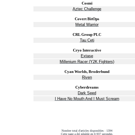
Cosmi
Aztec Challenge
Covert BitOps
Metal Warrior
CRL Group PLC
Tau Ceti
Cryo Interactive
Extase
Millenium Racer (Y2K Fighters)
Cyan Worlds, Broderbund
Riven
Cyberdreams
Dark Seed
I Have No Mouth And I Must Scream
Nombre total d'articles disponibles : 1394
Cette page a été générée en 0.937 secondes.