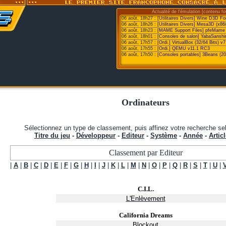
Actualité de l'émulation [contenu fo
06 août, 18h27 :
[Utilitaires Divers] Wine D3D F
06 août, 18h26 :
[Utilitaires Divers] Mesa3D (x86
06 août, 18h23 :
[MAME Support Files] pfeMame 
06 août, 18h01 :
[Consoles de salon] YabaSanshi
06 août, 17h57 :
[Ordi.] VirtualBox (32/64 Bits) v7
06 août, 17h55 :
[Ordi.] QEMU v11.1 RC3
06 août, 17h50 :
[Consoles portables] 3Beans (20
Ordinateurs
Sélectionnez un type de classement, puis affinez votre recherche sel
Titre du jeu
-
Développeur
-
Editeur
-
Système
-
Année
-
Articl
Classement par Editeur
|
A
|
B
|
C
|
D
|
E
|
F
|
G
|
H
|
I
|
J
|
K
|
L
|
M
|
N
|
O
|
P
|
Q
|
R
|
S
|
T
|
U
|
C.I.L.
L'Enlèvement
California Dreams
Blockout