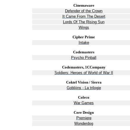
Cinemaware
Defender of the Crown
It Came From The Desert
Lords Of The Rising Sun
Wings
Cipher Prime
Intake
Codemasters
Psycho Pinball
Codemasters, 1CCompany
Soldiers: Heroes of World of War II
Coktel Vision / Sierra
Gobliiins - La trilogie
Coleco
War Games
Core Design
Premiere
Wonderdog