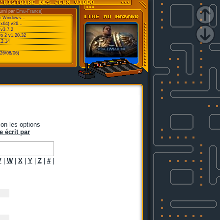
urni par
Emu-France
]
or Windows...
/x64) v26...
v3.7.2
ro 2 v1.20.32
.2.14
26/08/06)
on les options
e écrit par
V
|
W
|
X
|
Y
|
Z
|
#
|