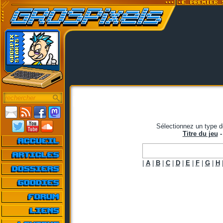
Sélectionnez un type d
Titre du jeu
|
A
|
B
|
C
|
D
|
E
|
F
|
G
|
H