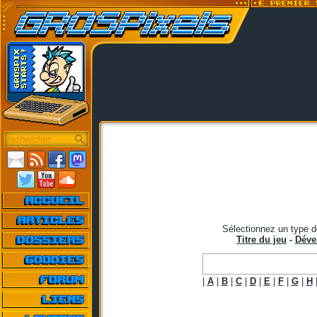
Sélectionnez un type d
Titre du jeu
-
Déve
|
A
|
B
|
C
|
D
|
E
|
F
|
G
|
H