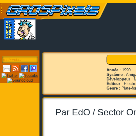
Année
: 1990
Système
: Amiga
Développeur
: M
Éditeur
: Electro
Genre
: Plate-f
Par EdO / Sector O