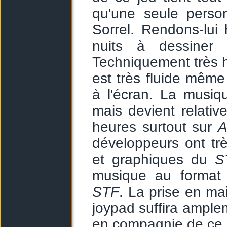
qu'une seule person
Sorrel. Rendons-lu
nuits à dessiner
Techniquement très ho
est très fluide mêm
à l'écran. La musiq
mais devient relati
heures surtout sur
A
développeurs ont tr
et graphiques du
S
musique au forma
STF
. La prise en mai
joypad suffira amplem
en compagnie de ce