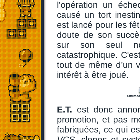
l’opération un éch
causé un tort inesti
est lancé pour les fê
doute de son succè
sur son seul no
catastrophique. C'est
tout de même d’un vr
intérêt à être joué.
Elliott d
E.T.
est donc annon
promotion, et pas m
fabriquées, ce qui 
VCS
, clones et sys