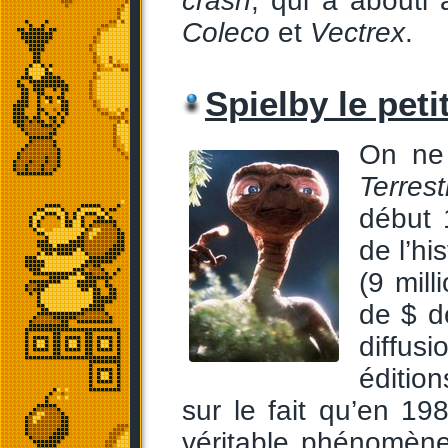
crash
, qui a abouti 
Coleco
et
Vectrex
.
Spielby le peti
On ne 
Terrest
début 
de l’hi
(9 mill
de $ d
diffusi
édition
sur le fait qu’en 1
véritable phénomène