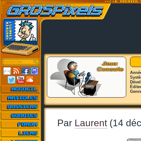
Anné
Syst
Déve
Édite
Genr
Par
Laurent
(14 dé