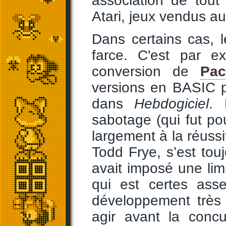
association de tout 
Atari, jeux vendus au 
Dans certains cas, l
farce. C'est par e
conversion de
Pac
versions en BASIC 
dans
Hebdogiciel
. 
sabotage (qui fut po
largement à la réussi
Todd Frye, s’est touj
avait imposé une li
qui est certes ass
développement très 
agir avant la concu