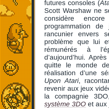
futures consoles (
At
Scott Warshaw ne sort
considère enco
programmation de
rancunier envers s
problème que lui et
rémunérés à l
d’aujourd’hui. Après
quitte le monde d
réalisation d’une s
Upon Atari
, racontan
revenir aux jeux vidé
la compagnie 3DO,
système 3DO
et aux 