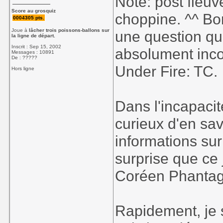
Note: post fleu
Score au grosquiz
choppine. ^^ Bon
0004305 pts.
Joue à
lâcher trois poissons-ballons sur
une question que
la ligne de départ.
Inscrit : Sep 15, 2002
absolument inco
Messages : 10891
De : ?????
Under Fire: TC.
Hors ligne
Dans l'incapacit
curieux d'en sav
informations sur
surprise que ce
Coréen Phanta
Rapidement, je s