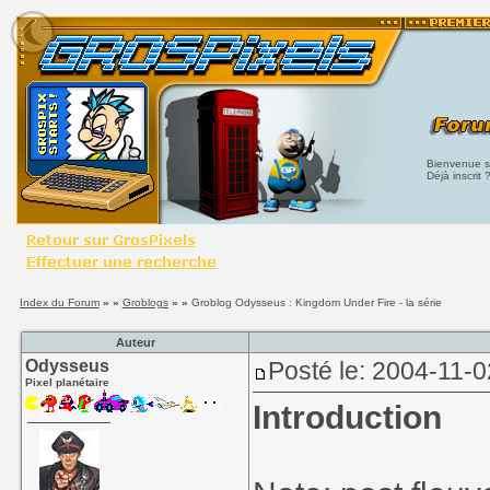
Bienvenue su
Déjà inscrit 
Index du Forum
» »
Groblogs
» »
Groblog Odysseus : Kingdom Under Fire - la série
Auteur
Odysseus
Posté le: 2004-11-0
Pixel planétaire
Introduction