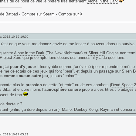
mais de ce point de vue je préfère très nettement
Alone in the Dark
.
___________
 de Batbad
-
Compte sur Steam
-
Compte sur X
e: 2012-10-15 16:09
u'est-ce que vous me donnez envie de me lancer à nouveau dans un survival.
qu'entre
Alone in the Dark
(The New Nightmare) et
Silent Hill
Origins non termi
 Project Zero que je compte faire depuis des années, il y a de quoi faire...
 j'ai peur d'y jouer
! Incroyable comme j'ai évolué (pour reprendre le même 
e me délectais de ces jeux qui font "peur", et depuis un passage sur
Siren B
s comme aucun autre jeu
, je suis "calmé"...
pporte plus la
pression
de cette "attente" ou de ces combats (
Dead Space
2
ar Jika, et encore moins
l'atmosphère sonore
propre à ces titres : bruitages 
ssent de trop
de docteur ?
nstant (enfin, ça dure depuis un an), Mario,
Donkey Kong
,
Rayman
et consort
e: 2012-10-17 05:21