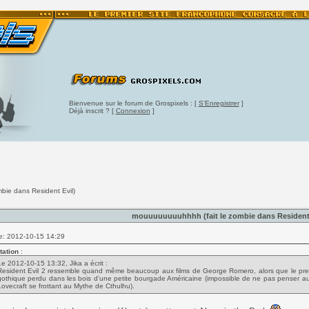
Bienvenue sur le forum de Grospixels : [
S'Enregistrer
]
Déjà inscrit ? [
Connexion
]
bie dans Resident Evil)
mouuuuuuuuhhhh (fait le zombie dans Resident 
e: 2012-10-15 14:29
tation
:
Le 2012-10-15 13:32, Jika a écrit :
Resident Evil 2 ressemble quand même beaucoup aux films de George Romero, alors que le pre
gothique perdu dans les bois d'une petite bourgade Américaine (impossible de ne pas penser au
Lovecraft se frottant au Mythe de Cthulhu).