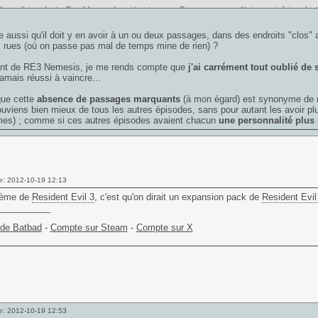
Hmmm j'ai un doute. Possible que y'en ai tres tres peu. Comme ca ca me dit rien, mais j'ai un dou
 aussi qu'il doit y en avoir à un ou deux passages, dans des endroits "clos" a p
 rues (où on passe pas mal de temps mine de rien) ?
ant de RE3 Nemesis, je me rends compte que
j'ai carrément tout oublié de
 jamais réussi à vaincre...
que cette
absence de passages marquants
(à mon égard) est synonyme de
uviens bien mieux de tous les autres épisodes, sans pour autant les avoir plus
imes) ; comme si ces autres épisodes avaient chacun
une personnalité plus
e: 2012-10-19 12:13
lème de
Resident Evil 3
, c'est qu'on dirait un expansion pack de
Resident Evil
___________
 de Batbad
-
Compte sur Steam
-
Compte sur X
e: 2012-10-19 12:53