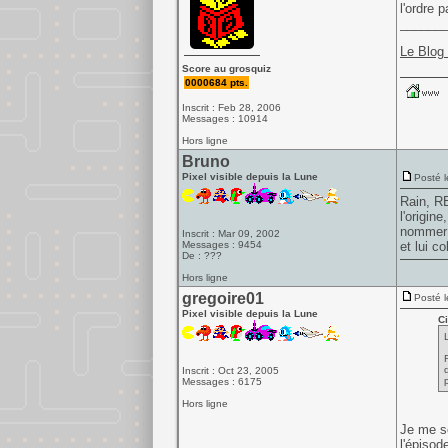
l'ordre 
______
Le Blog
Score au grosquiz
0000684 pts.
Inscrit : Feb 28, 2006
Messages : 10914
Hors ligne
Bruno
Pixel visible depuis la Lune
Posté l
Rain, RE
l'origin
nomme
Inscrit : Mar 09, 2002
Messages : 9454
et lui co
De : ???
Hors ligne
gregoire01
Posté l
Pixel visible depuis la Lune
Ci
Inscrit : Oct 23, 2005
Messages : 6175
Hors ligne
Je me so
l'épisod