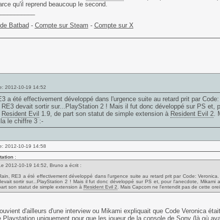
parce qu'il reprend beaucoup le second.
___________
 de Batbad
-
Compte sur Steam
-
Compte sur X
e: 2012-10-19 14:52
3 a été effectivement développé dans l'urgence suite au retard prit par Code: Ver
e, RE3 devait sortir sur...PlayStation 2 ! Mais il fut donc développé sur PS et,
r
Resident Evil
1.9, de part son statut de simple extension à
Resident Evil 2
. 
lla le chiffre 3 :-
e: 2012-10-19 14:58
tation
:
Le 2012-10-19 14:52, Bruno a écrit :
Rain, RE3 a été effectivement développé dans l'urgence suite au retard prit par Code: Veronica. Il f
devait sortir sur...PlayStation 2 ! Mais il fut donc développé sur PS et, pour l'anecdote, Mikam
part son statut de simple extension à
Resident Evil 2
. Mais Capcom ne l'entendit pas de cette oreille 
uvient d'ailleurs d'une interview ou Mikami expliquait que Code Veronica était le
e Playstation uniquement pour que les joueur de la console de Sony (là où av