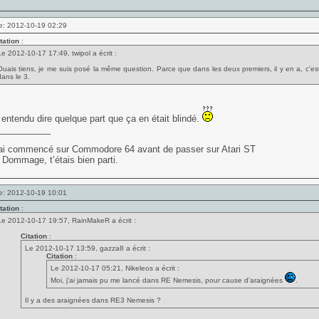
e: 2012-10-19 02:29
tation
:
Le 2012-10-17 17:49, twipol a écrit :
Ouais tiens, je me suis posé la même question. Parce que dans les deux premiers, il y en a, c'est
dans le 3.
i entendu dire quelque part que ça en était blindé.
___________
J’ai commencé sur Commodore 64 avant de passer sur Atari ST
 Dommage, t’étais bien parti.
e: 2012-10-19 10:01
tation
:
Le 2012-10-17 19:57, RainMakeR a écrit :
Citation
:
Le 2012-10-17 13:59, gazza8 a écrit :
Citation
:
Le 2012-10-17 05:21, Nikeleos a écrit :
Moi, j'ai jamais pu me lancé dans RE Nemesis, pour cause d'araignées
.
Il y a des araignées dans RE3 Nemesis ?