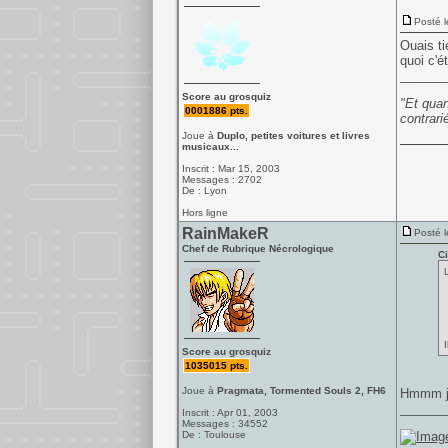
Posté l
Ouais ti
quoi c'ét
______
Score au grosquiz
"Et quan
0001886 pts.
contrari
Joue à
Duplo, petites voitures et livres
musicaux...
Inscrit : Mar 15, 2003
Messages : 2702
De : Lyon
Hors ligne
RainMakeR
Posté l
Chef de Rubrique Nécrologique
Ci
Score au grosquiz
1035015 pts.
Joue à
Pragmata, Tormented Souls 2, FH6
Hmmm j'a
______
Inscrit : Apr 01, 2003
Messages : 34552
De : Toulouse