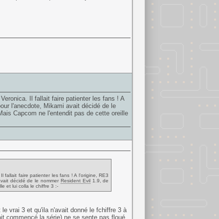
onica. Il fallait faire patienter les fans ! A
 pour l'anecdote, Mikami avait décidé de le
Mais Capcom ne l'entendit pas de cette oreille
allait faire patienter les fans ! A l'origine, RE3
i avait décidé de le nommer
Resident Evil
1.9, de
et lui colla le chiffre 3 :-
 vrai 3 et qu'ila n'avait donné le fchiffre 3 à
ait commencé la série) ne se sente pas floué