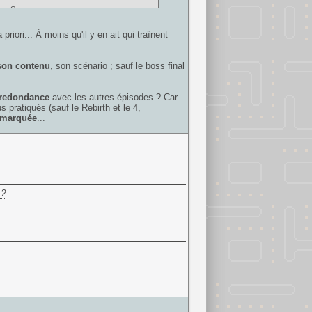
te oO
riori... À moins qu'il y en ait qui traînent
 son contenu
, son scénario ; sauf le boss final
redondance
avec les autres épisodes ? Car
 pratiqués (sauf le Rebirth et le 4,
 marquée
...
 2
...