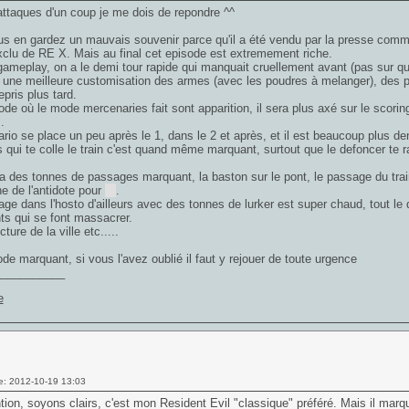
ttaques d'un coup je me dois de repondre ^^
s en gardez un mauvais souvenir parce qu'il a été vendu par la presse comme
exclu de RE X. Mais au final cet episode est extremement riche.
ameplay, on a le demi tour rapide qui manquait cruellement avant (pas sur qu'i
 une meilleure customisation des armes (avec les poudres à melanger), des p
epris plus tard.
ode où le mode mercenaries fait sont apparition, il sera plus axé sur le scori
.
rio se place un peu après le 1, dans le 2 et après, et il est beaucoup plus d
qui te colle le train c'est quand même marquant, surtout que le defoncer te
a des tonnes de passages marquant, la baston sur le pont, le passage du train
e de l'antidote pour
jill
.
ge dans l'hosto d'ailleurs avec des tonnes de lurker est super chaud, tout le d
ts qui se font massacrer.
cture de la ville etc.....
de marquant, si vous l'avez oublié il faut y rejouer de toute urgence
___________
e: 2012-10-19 13:03
tion, soyons clairs, c'est mon
Resident Evil
"classique" préféré. Mais il mar