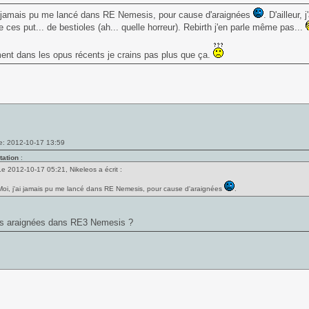
ai jamais pu me lancé dans RE Nemesis, pour cause d'araignées
. D'ailleur,
 ces put... de bestioles (ah... quelle horreur). Rebirth j'en parle même pas...
ent dans les opus récents je crains pas plus que ça.
e: 2012-10-17 13:59
tation
:
Le 2012-10-17 05:21, Nikeleos a écrit :
Moi, j'ai jamais pu me lancé dans RE Nemesis, pour cause d'araignées
.
des araignées dans RE3 Nemesis ?