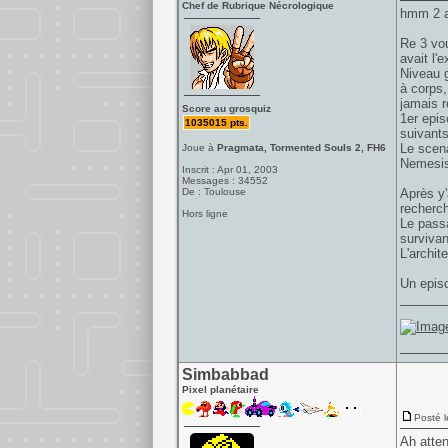
Chef de Rubrique Nécrologique
hmm 2 a
Re 3 vou
avait l'
Niveau g
à corps,
jamais r
Score au grosquiz
1er epis
1035015 pts.
suivants
Le scena
Joue à
Pragmata, Tormented Souls 2, FH6
Nemesis 
Inscrit : Apr 01, 2003
Messages : 34552
De : Toulouse
Après y'
recherch
Hors ligne
Le passa
survivan
L'archite
Un episo
______
Simbabbad
Pixel planétaire
Posté l
Ah atten