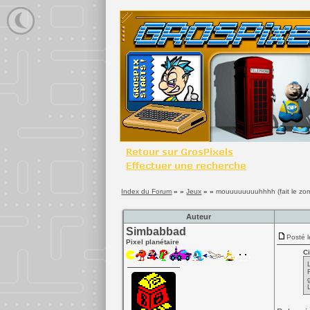
Index du Forum
» »
Jeux
» »
mouuuuuuuuhhhh (fait le zom
Auteur
Simbabbad
Posté l
Pixel planétaire
Ci