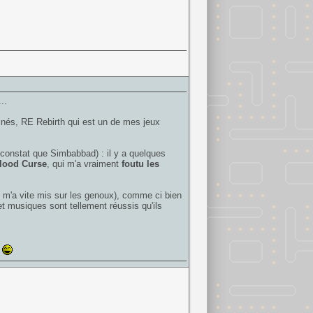
..
nés, RE Rebirth qui est un de mes jeux
constat que Simbabbad) : il y a quelques
lood Curse
, qui m'a vraiment
foutu les
 m'a vite mis sur les genoux), comme ci bien
et musiques sont tellement réussis qu'ils
s