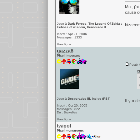
Moi, j'
cause de
Joue à
Dark Forces, The Legend Of Zelda :
bizarrem
Echoes of wisdom, Xenoblade X
Inscrit : Apr 21, 2006
Messages : 1333
Hors ligne
gazza8
Pixel imposant
Posté l
Ci
Joue à
Desperados III, Inside (PS4)
Il y a 
Inscrit : Oct 20, 2005
Messages : 822
De : Bruxelles
Hors ligne
twipol
Pixel monstrueux