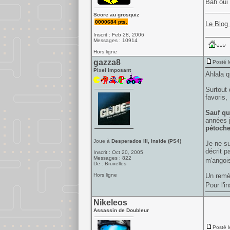
Bah oui 
______
Score au grosquiz
0000684 pts.
Le Blog
Inscrit : Feb 28, 2006
Messages : 10914
Hors ligne
gazza8
Posté l
Pixel imposant
Ahlala q
Surtout 
favoris,
Sauf que
années j
pétoche
Joue à
Desperados III, Inside (PS4)
Je ne su
décrit p
Inscrit : Oct 20, 2005
Messages : 822
m'angoi
De : Bruxelles
Hors ligne
Un remè
Pour l'i
Nikeleos
Assassin de Doubleur
Posté l