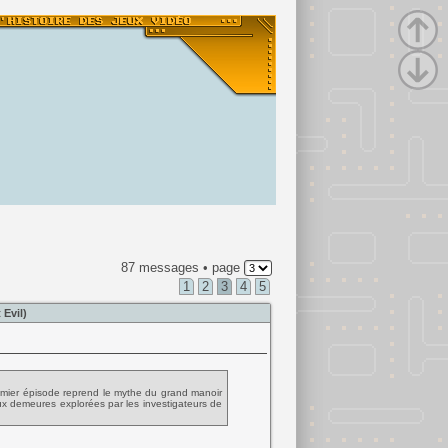
87 messages • page
1
2
3
4
5
Evil)
mier épisode reprend le mythe du grand manoir
x demeures explorées par les investigateurs de