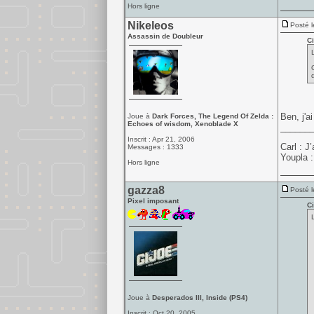
Hors ligne
Nikeleos
Posté l
Assassin de Doubleur
Ci
Ben, j'a
Joue à
Dark Forces, The Legend Of Zelda :
Echoes of wisdom, Xenoblade X
______
Inscrit : Apr 21, 2006
Carl : 
Messages : 1333
Youpla :
Hors ligne
gazza8
Posté l
Pixel imposant
Ci
Joue à
Desperados III, Inside (PS4)
Inscrit : Oct 20, 2005