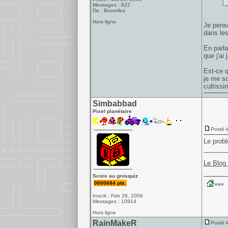
Messages : 822
De : Bruxelles
Hors ligne
Je pense
dans les
En parl
que j'ai
Est-ce 
je me so
cultiss
Simbabbad
Pixel planétaire
Posté l
Le prob
______
Le Blog
Score au grosquiz
0000684 pts.
Inscrit : Feb 28, 2006
Messages : 10914
Hors ligne
RainMakeR
Posté l