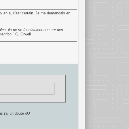
 y en a, c'est certain. Je me demandais en
es, ils ne se focalisaient que sur des
tention."
G. Orwell
s j'ai un doute oO