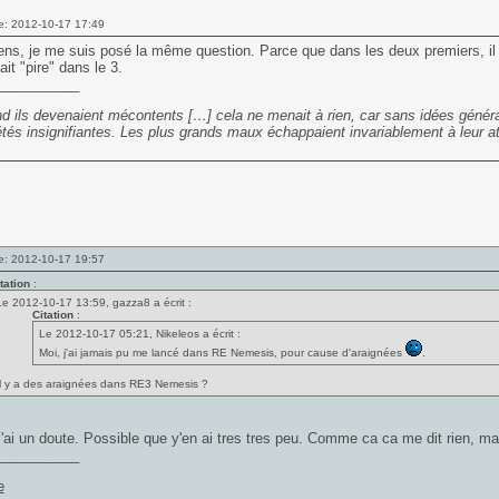
e: 2012-10-17 17:49
ens, je me suis posé la même question. Parce que dans les deux premiers, il
ait "pire" dans le 3.
___________
d ils devenaient mécontents […] cela ne menait à rien, car sans idées général
étés insignifiantes. Les plus grands maux échappaient invariablement à leur at
e: 2012-10-17 19:57
tation
:
Le 2012-10-17 13:59, gazza8 a écrit :
Citation
:
Le 2012-10-17 05:21, Nikeleos a écrit :
Moi, j'ai jamais pu me lancé dans RE Nemesis, pour cause d'araignées
.
Il y a des araignées dans RE3 Nemesis ?
i un doute. Possible que y'en ai tres tres peu. Comme ca ca me dit rien, mai
___________