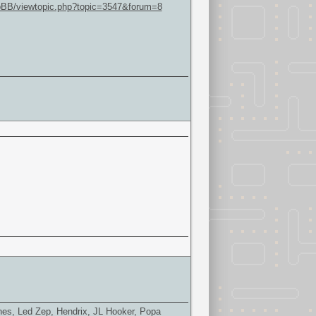
hpBB/viewtopic.php?topic=3547&forum=8
tones, Led Zep, Hendrix, JL Hooker, Popa