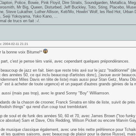
lapton, Police, Bowie, Pink Floyd, Dire Straits, Soundgarden, Metallica, Meg
erosmith, Mr Big, Queen, Disturbed, Jeff Buckley, Toto, Sting, Placebo, Muse
e, Steve Lukather, Luther Allison, Keb'Mo, Howlin' Wolf, les Red Hot, Urba
, Seiji Yokoyama, Yoko Kano, ...
mal de trucs en fait :-/.
e: 2004-02-11 21:21
r la bonne voix Bitume!*
part, c'est je pense tèrs varié, avec cependant quelques prépondérances.
 beaucoup de jazz en fait. bien que reste très axé sur le jazz "traditionnel" (
 des années 50, ce qui inclu beaucoup d'artistes donc), j'avoue avoir beaucou
idemment Miles Davis en tête de liste) mais aussi pour Stan Getz, Manu Diban
o" est à acheter de toute urgence) et un paquet d'autres grands génies de la 
 aussi (mais pas trop), avec le grand Sonny "Boy" Williamson.
dards de la chason de crooner, Franck Sinatra en tête de liste, suivit de près 
 foolish things" qui rend d'un coup tout tremblotant.
 de soul et de funk des années 50, 60 et 70, avec James Brown ("too funky in
nce absolue) Sam et Dave, Otis Redding, Wilson Picket ou encore Marvin Ga
de musique classique également, avec une très nette préférence pour Tchaik
e et les quatres saisons, avec beaucoup de plaisir pour la danse Russe), m