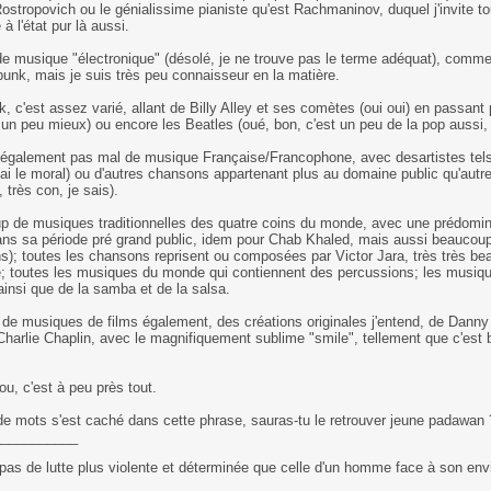
Rostropovich ou le génialissime pianiste qu'est Rachmaninov, duquel j'invite to
à l'état pur là aussi.
e musique "électronique" (désolé, je ne trouve pas le terme adéquat), comme
punk, mais je suis très peu connaisseur en la matière.
k, c'est assez varié, allant de Billy Alley et ses comètes (oui oui) en passant
un peu mieux) ou encore les Beatles (oué, bon, c'est un peu de la pop aussi, 
e également pas mal de musique Française/Francophone, avec desartistes tel
'ai le moral) ou d'autres chansons appartenant plus au domaine public qu'autr
 très con, je sais).
p de musiques traditionnelles des quatre coins du monde, avec une prédomin
s sa période pré grand public, idem pour Chab Khaled, mais aussi beaucoup
); toutes les chansons reprisent ou composées par Victor Jara, très très be
; toutes les musiques du monde qui contiennent des percussions; les musique
insi que de la samba et de la salsa.
de musiques de films également, des créations originales j'entend, de Dann
Charlie Chaplin, avec le magnifiquement sublime "smile", tellement que c'est 
lou, c'est à peu près tout.
de mots s'est caché dans cette phrase, sauras-tu le retrouver jeune padawan 
___________
t pas de lutte plus violente et déterminée que celle d'un homme face à son envie