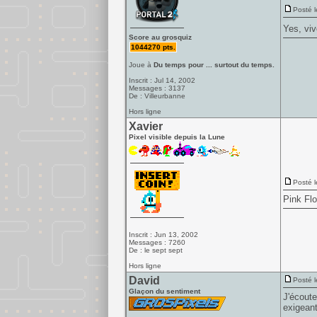
Posté l
Yes, viv
Score au grosquiz
1044270 pts.
Joue à
Du temps pour ... surtout du temps.
Inscrit : Jul 14, 2002
Messages : 3137
De : Villeurbanne
Hors ligne
Xavier
Pixel visible depuis la Lune
Posté l
Pink Fl
Inscrit : Jun 13, 2002
Messages : 7260
De : le sept sept
Hors ligne
David
Posté l
Glaçon du sentiment
J'écoute
exigeant