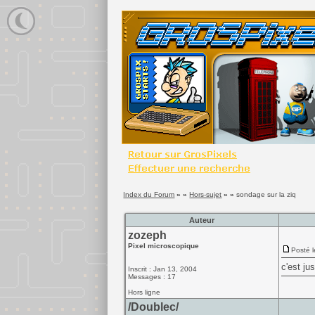
Index du Forum
» »
Hors-sujet
» »
sondage sur la ziq
Auteur
zozeph
Pixel microscopique
Posté l
c'est ju
Inscrit : Jan 13, 2004
Messages : 17
Hors ligne
/Doublec/