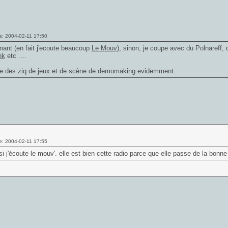
e: 2004-02-11 17:50
mant (en fait j'ecoute beaucoup
Le Mouv
), sinon, je coupe avec du Polnareff,
nk
etc ....
ue des ziq de jeux et de scène de demomaking evidemment.
e: 2004-02-11 17:55
i j'écoute le mouv'. elle est bien cette radio parce que elle passe de la bonn