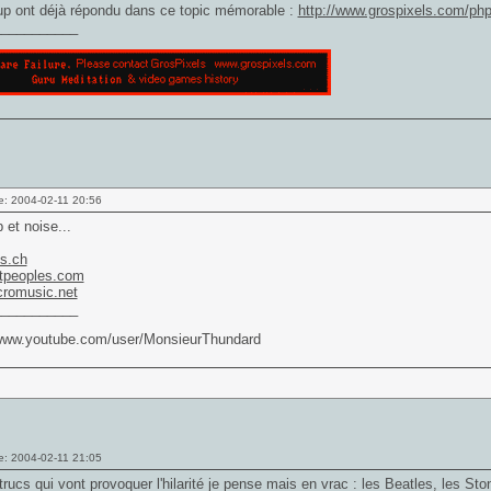
p ont déjà répondu dans ce topic mémorable :
http://www.grospixels.com/p
___________
e: 2004-02-11 20:56
 et noise...
ls.ch
tpeoples.com
romusic.net
___________
/www.youtube.com/user/MonsieurThundard
e: 2004-02-11 21:05
trucs qui vont provoquer l'hilarité je pense mais en vrac : les Beatles, les S