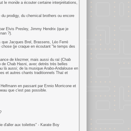
ut le monde a écouter certaine interprétations,
 du prodigy, du chemical brothers ou encore
 par Elvis Presley, Jimmy Hendrix (que je
nan ?).
s que Jacques Brel, Brassens, Léo Ferré
e chose (je craque en écoutant "le temps des
ance de klezmer, mais aussi du raï (Chab
 de Chab Hasni, avec detrès très belles
au là aussi; de la musique Arabo-Andalouse en
s et autres chants traditionnels Thaï et
y Helfmann en passant par Ennio Morricone et
beau que c'est pas possible.
?
 d'aller aux toilettes" - Karate Boy