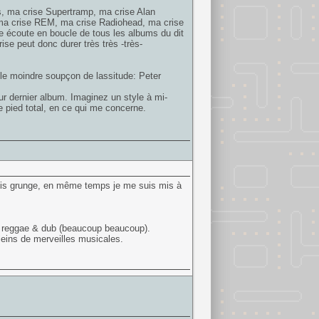
s, ma crise Supertramp, ma crise Alan
 ma crise REM, ma crise Radiohead, ma crise
ne écoute en boucle de tous les albums du dit
se peut donc durer très très -très-
r le moindre soupçon de lassitude: Peter
ur dernier album. Imaginez un style à mi-
 pied total, en ce qui me concerne.
 puis grunge, en même temps je me suis mis à
, reggae & dub (beaucoup beaucoup).
pleins de merveilles musicales.