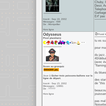
Chuby, C
Desir, A
Telephon
Garbage
Erf' pas 
Inscrit : Sep 19, 2002
Messages : 698
De : Montpellier
Hors ligne
Odysseus
Posté l
Pixel planétaire
tu es su
pour ma 
du jazz,
40/début
(avec év
"flaming
Score au grosquiz
0004305 pts.
du blues
Joue à
lâcher trois poissons-ballons sur la
ligne de départ.
des stan
de "this
Inscrit : Sep 15, 2002
Messages : 10891
De : ?????
beaucoup
jouissa
Hors ligne
pas mal 
Noisett