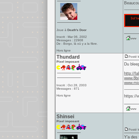
Beaucou
______
Joue à
Death's Door
Inscrit : Mar 06, 2002
Messages : 22908
De : Borgo, là où y a la fibre.
Hors ligne
Thundard
Posté l
Pixel imposant
Du bleep
http://fa
www.8bi
www.mic
Inscrit : Oct 28, 2003
______
Messages : 871
Hors ligne
https:/
Shinsei
Pixel imposant
Posté l
Y'a des 