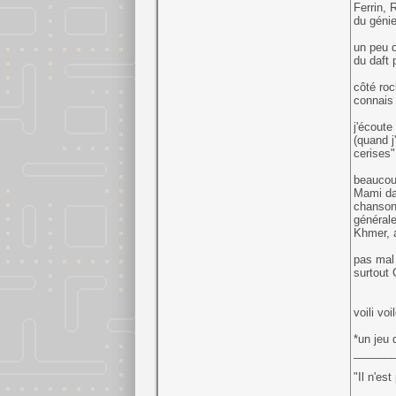
Ferrin, 
du génie 
un peu d
du daft 
côté roc
connais 
j'écout
(quand j
cerises",
beaucou
Mami dan
chansons
générale
Khmer, a
pas mal 
surtout 
voili voi
*un jeu 
______
"Il n'es