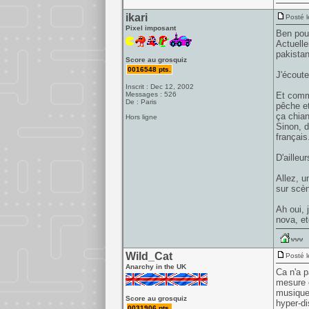
ikari
Posté l
Pixel imposant
Ben pour
Actuelle
pakistan
Score au grosquiz
0016548 pts.
J'écoute
Inscrit : Dec 12, 2002
Messages : 526
Et comme
De : Paris
pêche et
ça chian
Hors ligne
Sinon, d
français
D'ailleu
Allez, u
sur scèn
Ah oui, 
nova, etc
Wild_Cat
Posté l
Anarchy in the UK
Ca n'a p
mesure e
musique,
Score au grosquiz
hyper-di
0031906 pts.