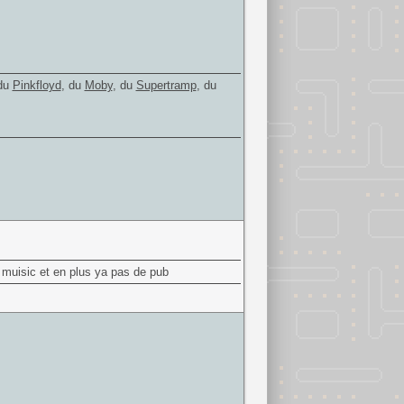
 du
Pinkfloyd
, du
Moby
, du
Supertramp
, du
e muisic et en plus ya pas de pub