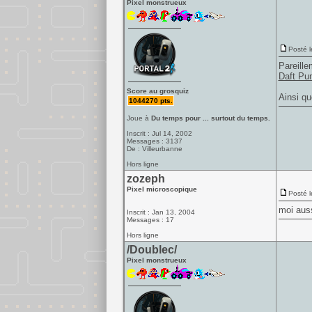
Pixel monstrueux
Posté l
Pareille
Daft Pu
Score au grosquiz
Ainsi q
1044270 pts.
Joue à
Du temps pour ... surtout du temps.
Inscrit : Jul 14, 2002
Messages : 3137
De : Villeurbanne
Hors ligne
zozeph
Pixel microscopique
Posté l
moi auss
Inscrit : Jan 13, 2004
Messages : 17
Hors ligne
/Doublec/
Pixel monstrueux