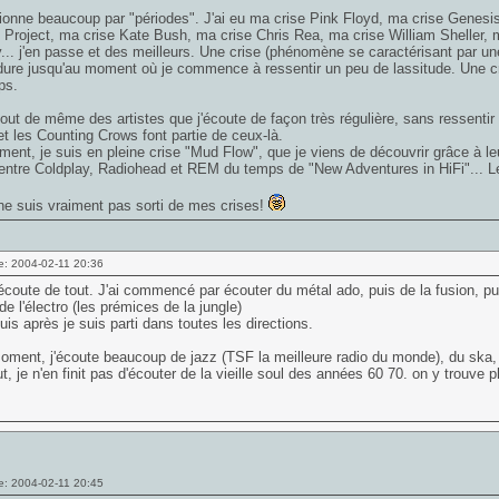
ionne beaucoup par "périodes". J'ai eu ma crise Pink Floyd, ma crise Genesi
Project, ma crise Kate Bush, ma crise Chris Rea, ma crise William Sheller,
... j'en passe et des meilleurs. Une crise (phénomène se caractérisant par u
 dure jusqu'au moment où je commence à ressentir un peu de lassitude. Une cri
ps.
 tout de même des artistes que j'écoute de façon très régulière, sans ressenti
et les Counting Crows font partie de ceux-là.
ment, je suis en pleine crise "Mud Flow", que je viens de découvrir grâce à le
ntre Coldplay, Radiohead et REM du temps de "New Adventures in HiFi"... Le
ne suis vraiment pas sorti de mes crises!
e: 2004-02-11 20:36
'écoute de tout. J'ai commencé par écouter du métal ado, puis de la fusion,
de l'électro (les prémices de la jungle)
puis après je suis parti dans toutes les directions.
oment, j'écoute beaucoup de jazz (TSF la meilleure radio du monde), du ska
ut, je n'en finit pas d'écouter de la vieille soul des années 60 70. on y trouve 
e: 2004-02-11 20:45