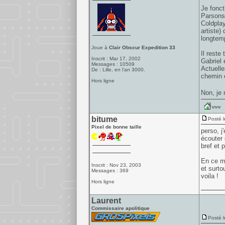
Je fonct
Parsons 
Coldplay
artiste)
longtem
Joue à
Clair Obscur Expedition 33
Il reste
Inscrit : Mar 17, 2002
Gabriel 
Messages : 10509
Actuelle
De : Lille, en l'an 3000.
chemin e
Hors ligne
Non, je 
bitume
Posté l
Pixel de bonne taille
perso, j
écouter 
bref et 
En ce m
Inscrit : Nov 23, 2003
et surto
Messages : 369
voila !
Hors ligne
Laurent
Commissaire apolitique
Posté l