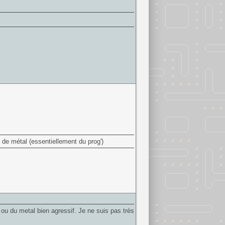
e métal (essentiellement du prog')
ou du metal bien agressif. Je ne suis pas très