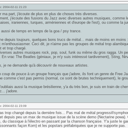
e: 2004-02-11 21:23
 ma part, j'écoute de plus en plus de choses très diverses.
ment, j'écoute des fusions du Jazz avec diverses autres musiques, comme les
aises, iraniennes, turques, arméniennes et d'europe de l'est), ou comme la ju
 aussi de temps en temps de la goa / psy trance.
 depuis toujours, quelques bons trucs de métal... mais de moins en moins :
 m'enthousiasmer. Ceci dit, je n'aime pas les groupes de métal trop alambiqu
t et trop chargé.
iverses autres musiques rock, pop, soul, funk ou même du gros ragga. Un peu
. En vrac The Beatles (géniaux, je m'y suis intéressé tardivement), Sting, Nir
rs, je ne demande qu'à découvrir de nouveaux artistes.
n coup de pouce à un groupe français que j'adore, ils font un genre de Free Jaz
e comme c'est pas permis (normal, ce sont de brutes techniquement), le grou
j'oubliais aussi la musique brésilienne, y'a du très bon, je suis en train de che
... j'adore.
e: 2004-02-11 23:09
as trop changé depuis la dernière fois... Pas mal de métal progressif/sympho
t depuis peu un max de musique issue de la scène demo (Nectarine powa). Ce
 du classique à l'électro en passant par la chanson française. Y'a juste le gan
ssonnants façon Korn) et les popstars préfabriquées que je ne supporte pas.