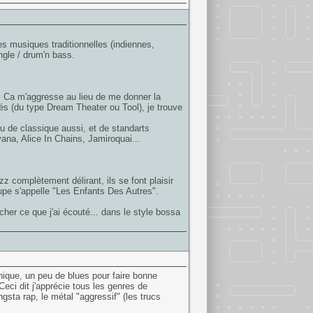
 musiques traditionnelles (indiennes,
ngle / drum'n bass.
 Ca m'aggresse au lieu de me donner la
és (du type Dream Theater ou Tool), je trouve
 de classique aussi, et de standarts
vana, Alice In Chains, Jamiroquai...
z complètement délirant, ils se font plaisir
pe s'appelle "Les Enfants Des Autres".
rcher ce que j'ai écouté... dans le style bossa
nique, un peu de blues pour faire bonne
ci dit j'apprécie tous les genres de
gsta rap, le métal "aggressif" (les trucs