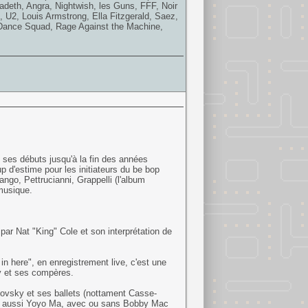
adeth, Angra, Nightwish, les Guns, FFF, Noir
, U2, Louis Armstrong, Ella Fitzgerald, Saez,
n Dance Squad, Rage Against the Machine,
de ses débuts jusqu'à la fin des années
p d'estime pour les initiateurs du be bop
go, Pettrucianni, Grappelli (l'album
musique.
par Nat "King" Cole et son interprétation de
 here", en enregistrement live, c'est une
y et ses compères.
ovsky et ses ballets (nottament Casse-
ais aussi Yoyo Ma, avec ou sans Bobby Mac