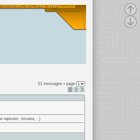
51 messages • page
1
2
3
 raptures, nirvana,...)