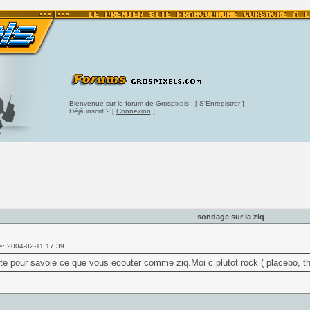
Bienvenue sur le forum de Grospixels : [
S'Enregistrer
]
Déjà inscrit ? [
Connexion
]
sondage sur la ziq
e: 2004-02-11 17:39
ste pour savoie ce que vous ecouter comme ziq.Moi c plutot rock ( placebo, the