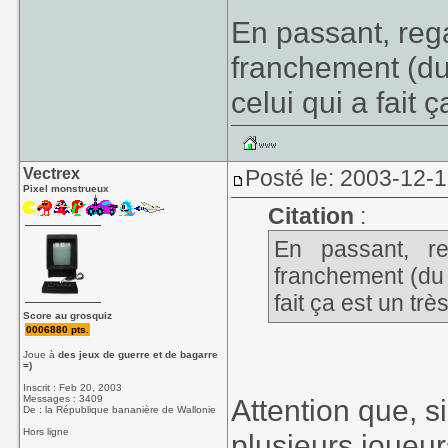
En passant, reg
franchement (du
celui qui a fait 
Vectrex
Posté le: 2003-12-
Pixel monstrueux
Citation
:
En passant, r
franchement (du 
fait ça est un tr
Score au grosquiz
0006880 pts.
Joue à
des jeux de guerre et de bagarre
=)
Inscrit : Feb 20, 2003
Messages : 3409
Attention que, 
De : la République bananière de Wallonie
Hors ligne
plusieurs joueur