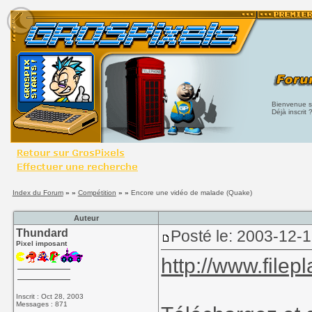
Bienvenue su
Déjà inscrit 
Index du Forum
» »
Compétition
» »
Encore une vidéo de malade (Quake)
Auteur
Thundard
Posté le: 2003-12-
Pixel imposant
http://www.filep
Inscrit : Oct 28, 2003
Messages : 871