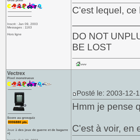
Gros pixel
C'est lequel, c
____________
Inscrit : Jan 09, 2003
Messages : 1163
DO NOT UNPLU
Hors ligne
BE LOST
Vectrex
Pixel monstrueux
Posté le: 2003-12-1
Hmm je pense que
Score au grosquiz
0006880 pts.
C'est à voir, en e
Joue à
des jeux de guerre et de bagarre
=)