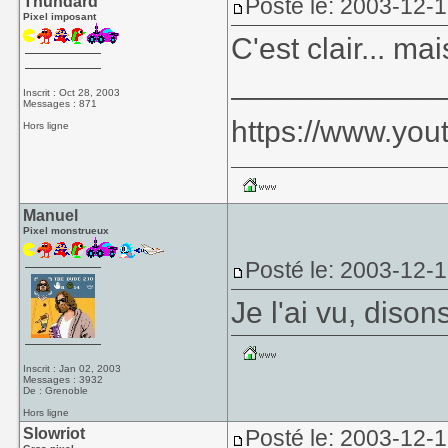
Thundard
Posté le: 2003-12-
Pixel imposant
C'est clair... ma
____________
Inscrit : Oct 28, 2003
Messages : 871
https://www.yo
Hors ligne
Manuel
Pixel monstrueux
Posté le: 2003-12-
Je l'ai vu, dison
Inscrit : Jan 02, 2003
Messages : 3932
De : Grenoble
Hors ligne
Slowriot
Posté le: 2003-12-