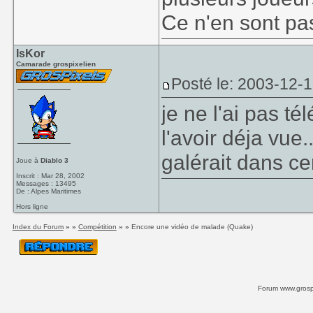
Ce n'en sont p
IsKor
Camarade grospixelien
Posté le: 2003-12-
je ne l'ai pas t
l'avoir déja vue
galérait dans ce
Joue à
Diablo 3
Inscrit : Mar 28, 2002
Messages : 13495
De : Alpes Maritimes
Hors ligne
Index du Forum
» »
Compétition
» »
Encore une vidéo de malade (Quake)
Forum www.grospi