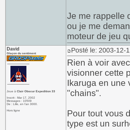
Je me rappelle 
ou je me demand
moteur de jeu q
David
Posté le: 2003-12-
Glaçon du sentiment
Rien à voir ave
visionner cette 
Ikaruga en une 
"chains".
Joue à
Clair Obscur Expedition 33
Inscrit : Mar 17, 2002
Messages : 10509
De : Lille, en l'an 3000.
Pour tout vous d
Hors ligne
type est un su