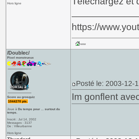
Téléchargez et d
Hors ligne
____________
https://www.yo
/Doublec/
Pixel monstrueux
Posté le: 2003-12-
Im gonflent ave
Score au grosquiz
1044270 pts.
Joue à
Du temps pour ... surtout du
temps.
Inscrit : Jul 14, 2002
Messages : 3137
De : Villeurbanne
Hors ligne