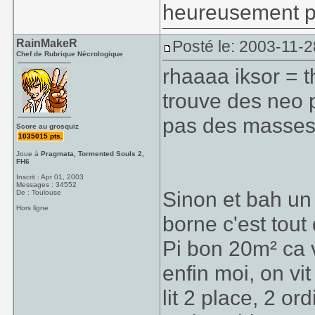
heureusement po
RainMakeR
Posté le: 2003-11-2
Chef de Rubrique Nécrologique
rhaaaa iksor = 
trouve des neo 
pas des masses
Score au grosquiz
1035015 pts.
Joue à
Pragmata, Tormented Souls 2,
FH6
Inscrit : Apr 01, 2003
Messages : 34552
Sinon et bah un 
De : Toulouse
Hors ligne
borne c'est tou
Pi bon 20m² ca 
enfin moi, on v
lit 2 place, 2 o