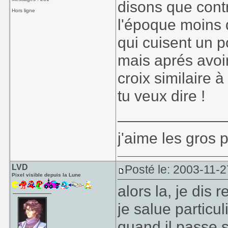
disons que contr
Hors ligne
l'époque moins 
qui cuisent un p
mais aprés avoi
croix similaire 
tu veux dire !
____________
j'aime les gros p
LVD
Posté le: 2003-11-2
Pixel visible depuis la Lune
alors la, je dis r
je salue partic
quand il passe 