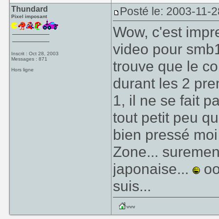
Thundard
Posté le: 2003-11-2
Pixel imposant
Wow, c'est impre
video pour smb1
Inscrit : Oct 28, 2003
Messages : 871
trouve que le c
Hors ligne
durant les 2 pre
1, il ne se fait
tout petit peu q
bien pressé moi 
Zone... surement
japonaise...
oo
suis...