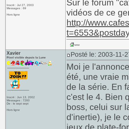
Sur le forum "ca
Inscrit : Jul 27, 2003
Messages : 69
vidéos de ce ge
Hors ligne
http://www.cafe
t=6553&postday
Xavier
Posté le: 2003-11-2
Pixel visible depuis la Lune
Moi je l'annonce 
été, une vraie me
de la série. En f
c'est le 4. Bien
Inscrit : Jun 13, 2002
Messages : 7260
De : le sept sept
boss, celui sur l
Hors ligne
d'inertie), je l
jeux de plate-fo