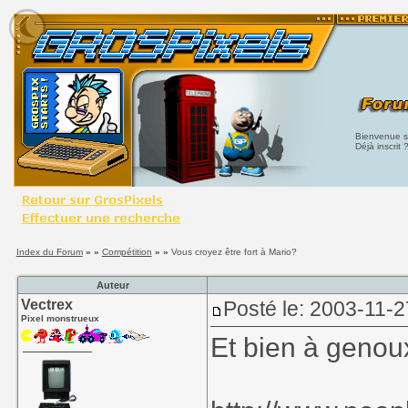
Bienvenue su
Déjà inscrit 
Index du Forum
» »
Compétition
» »
Vous croyez être fort à Mario?
Auteur
Vectrex
Posté le: 2003-11-2
Pixel monstrueux
Et bien à genoux