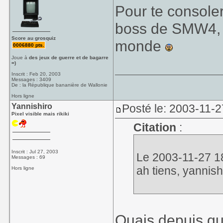
Pour te consoler
boss de SMW4, ç
Score au grosquiz
monde
0006880 pts.
Joue à
des jeux de guerre et de bagarre
=)
Inscrit : Feb 20, 2003
Messages : 3409
De : la République bananière de Wallonie
Hors ligne
Yannishiro
Posté le: 2003-11-2
Pixel visible mais rikiki
Citation
:
Inscrit : Jul 27, 2003
Le 2003-11-27 18:
Messages : 69
ah tiens, yannish
Hors ligne
Ouais depuis q