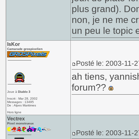
plus grand). Don
non, je ne me cr
un peu le topic
IsKor
Camarade grospixelien
Posté le: 2003-11-2
ah tiens, yannis
forum??
Joue à
Diablo 3
Inscrit : Mar 28, 2002
Messages : 13495
De : Alpes Maritimes
Hors ligne
Vectrex
Pixel monstrueux
Posté le: 2003-11-2