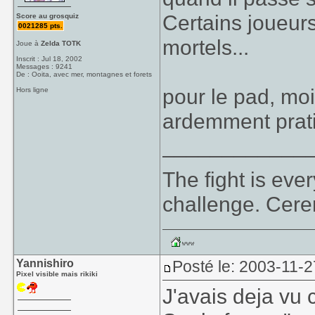
Certains joueu
Score au grosquiz
0021285 pts.
mortels...
Joue à
Zelda TOTK
Inscrit : Jul 18, 2002
Messages : 9241
De : Ooita, avec mer, montagnes et forets
pour le pad, mo
Hors ligne
ardemment pratiq
____________
The fight is eve
challenge. Cer
Yannishiro
Posté le: 2003-11-2
Pixel visible mais rikiki
J'avais deja vu 