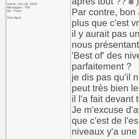
après tout ??
)
Inscrit : Oct 26, 2003
Messages : 764
Par contre, bon 
De : Paris
Hors ligne
plus que c'est v
il y aurait pas 
nous présentant
'Best of' des ni
parfaitement ?
je dis pas qu'il 
peut très bien le
il l'a fait devant
Je m'excuse d'av
que c'est de l'e
niveaux y'a une 