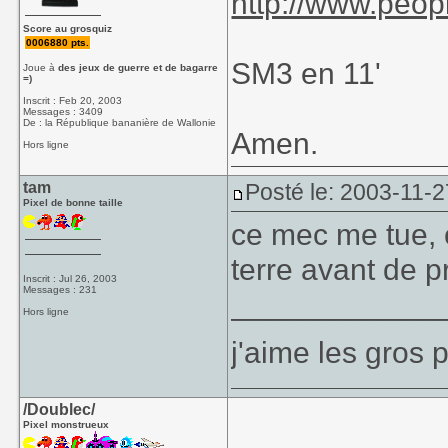
http://www.peo
Score au grosquiz
0006880 pts.
SM3 en 11'
Joue à
des jeux de guerre et de bagarre
=)
Inscrit : Feb 20, 2003
Messages : 3409
De : la République bananière de Wallonie
Amen.
Hors ligne
tam
Posté le: 2003-11-2
Pixel de bonne taille
ce mec me tue, 
terre avant de
Inscrit : Jul 26, 2003
Messages : 231
____________
Hors ligne
j'aime les gros p
/Doublec/
Pixel monstrueux