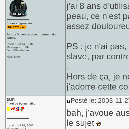
j'ai 8 ans d'util
peau, ce n'est p
assez douloureus
Score au grosquiz
1044270 pts.
Joue à
Du temps pour ... surtout du
temps.
PS : je n'ai pas
Inscrit : Jul 14, 2002
Messages : 3137
De : Villeurbanne
slave, par contr
Hors ligne
.
Hors de ça, je n
j'adorre cette co
tam
Posté le: 2003-11-2
Pixel de bonne taille
bah, j'avoue aus
le sujet
Inscrit : Jul 26, 2003
Messages : 231