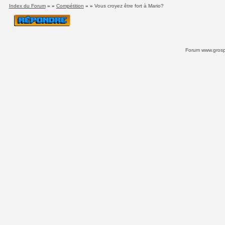
Index du Forum
» »
Compétition
» »
Vous croyez être fort à Mario?
Forum www.grospi