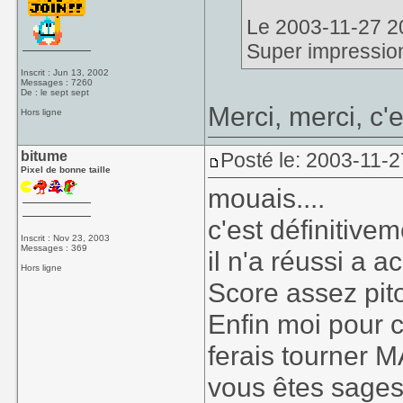
Le 2003-11-27 20:
Super impression
Inscrit : Jun 13, 2002
Messages : 7260
De : le sept sept
Merci, merci, c'e
Hors ligne
bitume
Posté le: 2003-11-2
Pixel de bonne taille
mouais....
c'est définitivem
Inscrit : Nov 23, 2003
Messages : 369
il n'a réussi a 
Hors ligne
Score assez pi
Enfin moi pour c
ferais tourner MA
vous êtes sages,