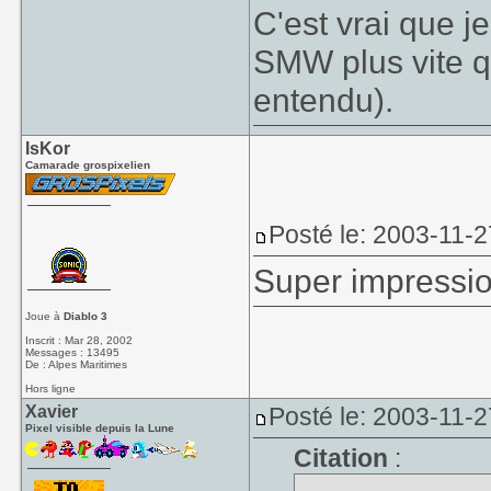
C'est vrai que j
SMW plus vite q
entendu).
IsKor
Camarade grospixelien
Posté le: 2003-11-2
Super impressio
Joue à
Diablo 3
Inscrit : Mar 28, 2002
Messages : 13495
De : Alpes Maritimes
Hors ligne
Xavier
Posté le: 2003-11-2
Pixel visible depuis la Lune
Citation
: