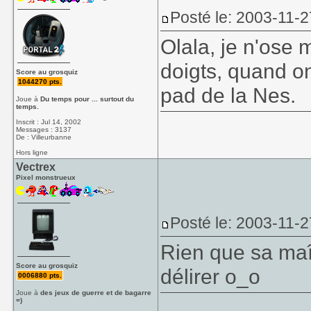
Posté le: 2003-11-2
Olala, je n'ose 
doigts, quand on
Score au grosquiz
1044270 pts.
pad de la Nes.
Joue à
Du temps pour ... surtout du
temps.
Inscrit : Jul 14, 2002
Messages : 3137
De : Villeurbanne
Hors ligne
Vectrex
Pixel monstrueux
Posté le: 2003-11-2
Rien que sa maît
Score au grosquiz
délirer o_o
0006880 pts.
Joue à
des jeux de guerre et de bagarre
=)