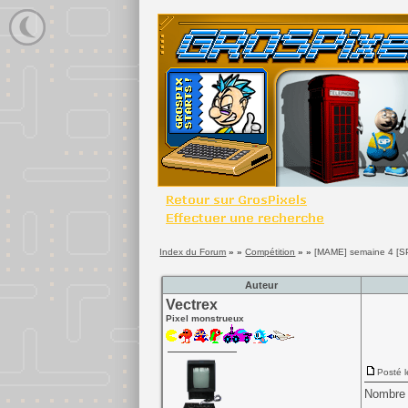
Index du Forum
» »
Compétition
» »
[MAME] semaine 4 [SP
Auteur
Vectrex
Pixel monstrueux
Posté l
Nombre 