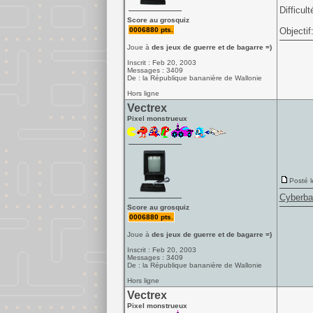
Difficult
Score au grosquiz
0006880 pts.
Objectif
Joue à
des jeux de guerre et de bagarre =)
Inscrit : Feb 20, 2003
Messages : 3409
De : la République bananière de Wallonie
Hors ligne
Vectrex
Pixel monstrueux
Posté l
Cyberbal
Score au grosquiz
0006880 pts.
Joue à
des jeux de guerre et de bagarre =)
Inscrit : Feb 20, 2003
Messages : 3409
De : la République bananière de Wallonie
Hors ligne
Vectrex
Pixel monstrueux