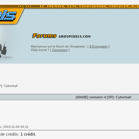
Bienvenue sur le forum de Grospixels : [
S'Enregistrer
]
Déjà inscrit ? [
Connexion
]
]: Cyberball
[MAME] semaine 4 [SP]: Cyberball
e: 2003-11-09 00:11
de crédits:
1 crédit.