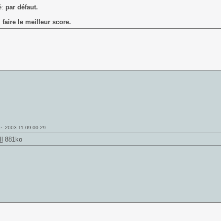
é:
par défaut.
:
faire le meilleur score.
e: 2003-11-09 00:29
l
881ko