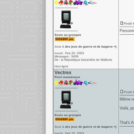
Posté l
Personn
Score au grosquiz
0006880 pts.
Joue à
des jeux de guerre et de bagarre =)
Inscrit : Feb 20, 2003
Messages : 3409
De : la République bananière de Wallonie
Hors ligne
Vectrex
Pixel monstrueux
Posté l
Même re
Voilà, p
Score au grosquiz
0006880 pts.
That's A
Joue à
des jeux de guerre et de bagarre =)
Inscrit : Feb 20, 2003