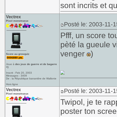
sont incrits et q
Vectrex
Pixel monstrueux
Posté le: 2003-11-1
Pfff, un score t
pèté la gueule v
venger
)
Score au grosquiz
0006880 pts.
Joue à
des jeux de guerre et de bagarre
=)
Inscrit : Feb 20, 2003
Messages : 3409
De : la République bananière de Wallonie
Hors ligne
Vectrex
Posté le: 2003-11-1
Pixel monstrueux
Twipol, je te ra
poster ton scree