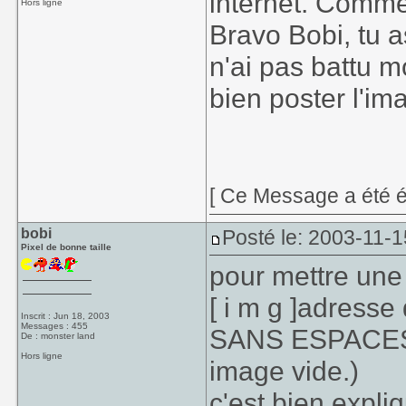
internet. Comme
Hors ligne
Bravo Bobi, tu a
n'ai pas battu m
bien poster l'ima
[ Ce Message a été é
bobi
Posté le: 2003-11-1
Pixel de bonne taille
pour mettre une 
[ i m g ]adresse 
Inscrit : Jun 18, 2003
Messages : 455
SANS ESPACES(i
De : monster land
Hors ligne
image vide.)
c'est bien expl