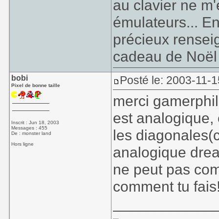
au clavier ne m
émulateurs... E
précieux rensei
cadeau de Noël !
bobi
Posté le: 2003-11-1
Pixel de bonne taille
merci gamerphil 
est analogique, 
Inscrit : Jun 18, 2003
Messages : 455
les diagonales(
De : monster land
Hors ligne
analogique drea
ne peut pas com
comment tu fais
____________