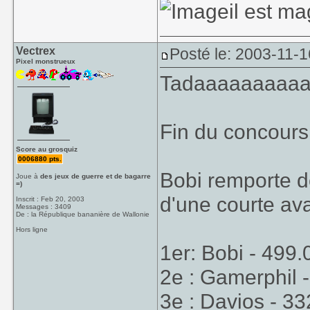
il est ma
Vectrex
Posté le: 2003-11-1
Pixel monstrueux
Tadaaaaaaaaaam
Fin du concour
Score au grosquiz
0006880 pts.
Bobi remporte do
Joue à
des jeux de guerre et de bagarre
=)
d'une courte av
Inscrit : Feb 20, 2003
Messages : 3409
De : la République bananière de Wallonie
Hors ligne
1er: Bobi - 499.
2e : Gamerphil -
3e : Davios - 3