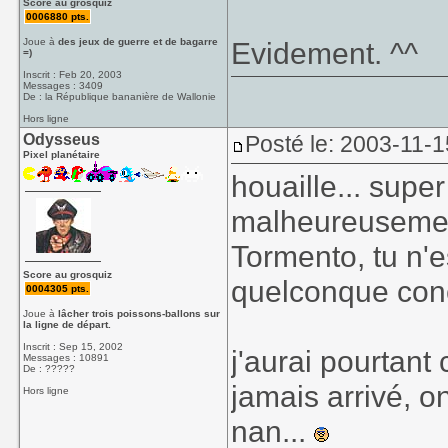
Score au grosquiz
0006880 pts.
Joue à
des jeux de guerre et de bagarre
Evidement. ^^
=)
Inscrit : Feb 20, 2003
Messages : 3409
De : la République bananière de Wallonie
Hors ligne
Odysseus
Posté le: 2003-11-1
Pixel planétaire
houaille... super
malheureusement
Tormento, tu n'e
Score au grosquiz
quelconque conc
0004305 pts.
Joue à
lâcher trois poissons-ballons sur
la ligne de départ.
Inscrit : Sep 15, 2002
j'aurai pourtant
Messages : 10891
De : ?????
jamais arrivé, 
Hors ligne
nan...