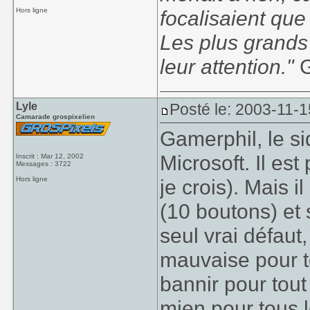
Hors ligne
focalisaient que
Les plus grands
leur attention."
G
Lyle
Posté le: 2003-11-1
Camarade grospixelien
Gamerphil, le si
Microsoft. Il es
Inscrit : Mar 12, 2002
Messages : 3722
Hors ligne
je crois). Mais 
(10 boutons) et
seul vrai défaut,
mauvaise pour to
bannir pour tout 
mien pour tous le