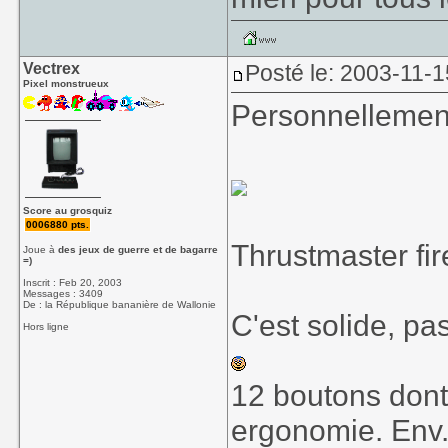
Vectrex
Posté le: 2003-11-1
Pixel monstrueux
Personnellement,
Score au grosquiz
0006880 pts.
Thrustmaster fir
Joue à
des jeux de guerre et de bagarre
=)
Inscrit : Feb 20, 2003
Messages : 3409
De : la République bananière de Wallonie
C'est solide, pas
Hors ligne
12 boutons dont
ergonomie. Env.