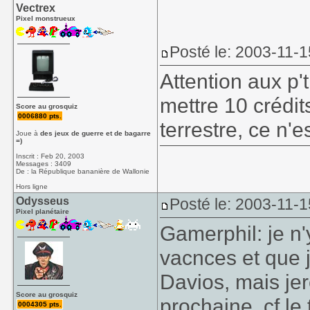
Vectrex
Pixel monstrueux
Posté le: 2003-11-1
Attention aux p't
mettre 10 crédit
Score au grosquiz
0006880 pts.
terrestre, ce n'
Joue à
des jeux de guerre et de bagarre
=)
Inscrit : Feb 20, 2003
Messages : 3409
De : la République bananière de Wallonie
Hors ligne
Odysseus
Posté le: 2003-11-1
Pixel planétaire
Gamerphil: je n'
vacnces et que j
Davios, mais je
Score au grosquiz
prochaine, cf le
0004305 pts.