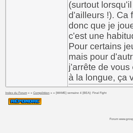
(surtout lorsqu'i
d'ailleurs !). Ca
donc que je jou
c'est une habitu
Pour certains je
mais pour d'autr
j'arrête de vous
à la longue, ça v
Index du Forum
» »
Compétition
» »
[MAME] semaine 4 [BEA]: Final Fight
Forum www.grospi