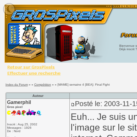
Bienvenue su
Déjà inscrit 
Index du Forum
» »
Compétition
» »
[MAME] semaine 4 [BEA]: Final Fight
Auteur
Gamerphil
Posté le: 2003-11-1
Gros pixel
Euh... Je suis u
l'image sur le si
Inscrit : Aug 25, 2002
Messages : 1926
De : Nord