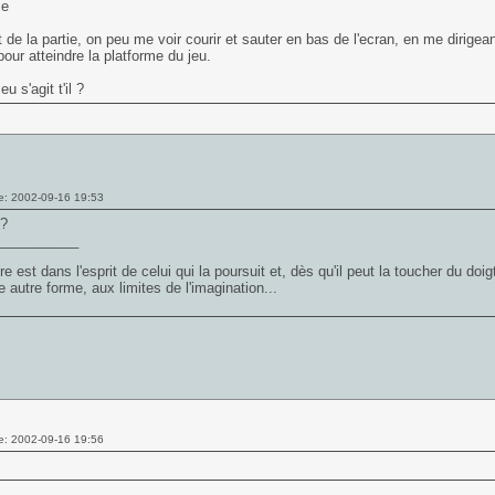
ce
 de la partie, on peu me voir courir et sauter en bas de l'ecran, en me dirige
pour atteindre la platforme du jeu.
eu s'agit t'il ?
e: 2002-09-16 19:53
?
___________
e est dans l'esprit de celui qui la poursuit et, dès qu'il peut la toucher du doigt
 autre forme, aux limites de l'imagination...
e: 2002-09-16 19:56