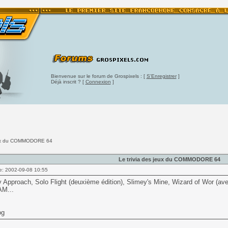
Bienvenue sur le forum de Grospixels : [
S'Enregistrer
]
Déjà inscrit ? [
Connexion
]
jeux du COMMODORE 64
Le trivia des jeux du COMMODORE 64
e: 2002-09-08 10:55
Approach, Solo Flight (deuxième édition), Slimey's Mine, Wizard of Wor (ave
M...
og