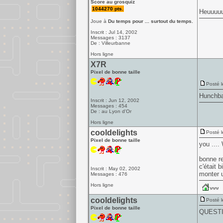
Score au grosquiz
1044270 pts.
Heuuuuu
Joue à
Du temps pour ... surtout du temps.
Inscrit : Jul 14, 2002
Messages : 3137
De : Villeurbanne
Hors ligne
X7R
Pixel de bonne taille
Posté l
Hunchba
Inscrit : Jun 12, 2002
Messages : 454
De : au Lyon d'Or
Hors ligne
cooldelights
Posté l
Pixel de bonne taille
you .... 
bonne re
c'était 
Inscrit : May 02, 2002
monter u
Messages : 476
Hors ligne
cooldelights
Posté l
Pixel de bonne taille
QUESTIO