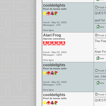
cooldelights
Posté l
Pixel de bonne taille
QUESTI
quel fut
Inscrit : May 02, 2002
Messages : 476
Hors ligne
Atari Frog
Posté l
Atariste convaincu
The Paw
--
Atari Fr
Inscrit : May 03, 2002
Messages : 1910
Hors ligne
cooldelights
Pixel de bonne taille
Posté l
oui, c'e
Inscrit : May 02, 2002
Messages : 476
Hors ligne
cooldelights
Posté l
Pixel de bonne taille
QUESTI