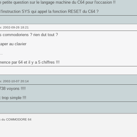
ne petite question sur le langage machine du C64 pour l'occasion !!
 l'instruction SYS qui appel la fonction RESET du C64 ?
e: 2002-09-26 18:21
es commodoriens ? rien dut tout ?
t taper au clavier
..
nce par 64 et il y a 5 chiffres !!!
e: 2002-10-07 20:14
38 voyons !!!!
 trop simple !!!
jeux du COMMODORE 64