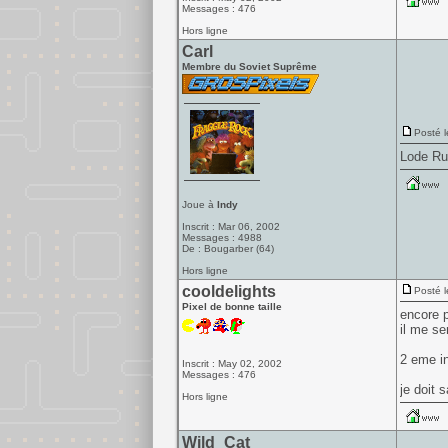
Messages : 476
Hors ligne
Carl
Membre du Soviet Suprême
Posté l
Lode Ru
Joue à
Indy
Inscrit : Mar 06, 2002
Messages : 4988
De : Bougarber (64)
Hors ligne
cooldelights
Posté l
Pixel de bonne taille
encore p
il me s
2 eme in
Inscrit : May 02, 2002
Messages : 476
je doit 
Hors ligne
Wild_Cat