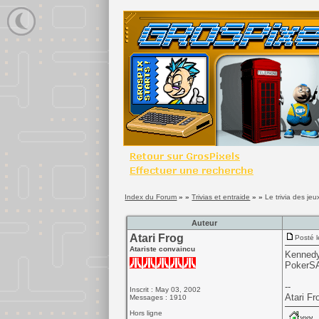
Index du Forum
» »
Trivias et entraide
» »
Le trivia des 
Auteur
Atari Frog
Posté l
Atariste convaincu
Kennedy 
PokerSA
--
Inscrit : May 03, 2002
Atari Fr
Messages : 1910
Hors ligne