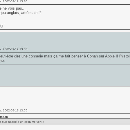
e: 2002-09-19 13:30
e ne vois pas...
 jeu anglais, américain ?
og
e: 2002-09-19 13:38
peut-être dire une connerie mais ça me fait penser à Conan sur Apple II l'histoi
me.
e: 2002-09-19 13:55
tation
:
e suis habillé d'un costume vert !!