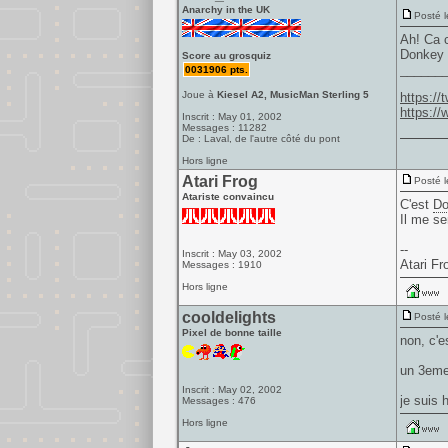
Anarchy in the UK
Posté l
Ah! Ca c
Donkey 
Score au grosquiz
______
0031906 pts.
Joue à
Kiesel A2, MusicMan Sterling 5
https:/
https:/
Inscrit : May 01, 2002
Messages : 11282
De : Laval, de l'autre côté du pont
Hors ligne
Atari Frog
Posté l
Atariste convaincu
C'est
Do
Il me se
--
Inscrit : May 03, 2002
Atari Fr
Messages : 1910
Hors ligne
cooldelights
Posté l
Pixel de bonne taille
non, c'
un 3eme 
Inscrit : May 02, 2002
je suis 
Messages : 476
Hors ligne