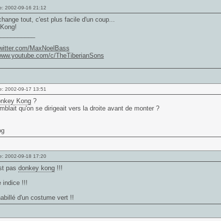
e: 2002-09-16 21:12
hange tout, c'est plus facile d'un coup...
Kong!
___________
/twitter.com/MaxNoelBass
/www.youtube.com/c/TheTiberianSons
e: 2002-09-17 13:51
nkey Kong
?
mblait qu'on se dirigeait vers la droite avant de monter ?
og
e: 2002-09-18 17:20
est pas
donkey kong
!!!
indice !!!
habillé d'un costume vert !!