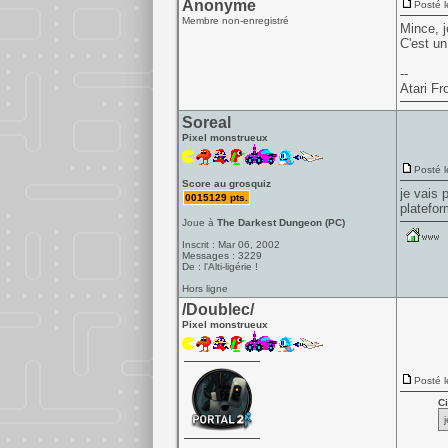
Anonyme
Posté l
Membre non-enregistré
Mince, j
C'est un
--
Atari Fr
Soreal
Pixel monstrueux
Posté l
Score au grosquiz
je vais 
0015129 pts.
platefor
Joue à
The Darkest Dungeon (PC)
Inscrit : Mar 06, 2002
Messages : 3229
De : l'Alti-ligérie !
Hors ligne
/Doublec/
Pixel monstrueux
Posté l
Ci
j