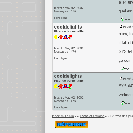
aller, u
Inscrit : May 02, 2002
quel est
Messages : 476
Hors ligne
cooldelights
Posté l
Pixel de bonne taille
alors, l
il fallai
Inscrit : May 02, 2002
SYS 64.
Messages : 476
Hors ligne
ça comme
cooldelights
Posté l
Pixel de bonne taille
SYS 647
vraiment
Inscrit : May 02, 2002
Messages : 476
Hors ligne
Index du Forum
» »
Trivias et entraide
» »
Le trivia des 