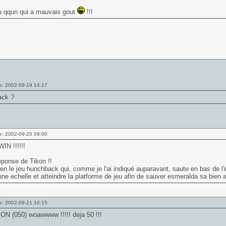
 qqun qui a mauvais gout
!!!
e: 2002-09-19 14:17
ck ?
e: 2002-09-20 09:00
WIN !!!!!!
ponse de Tikon !!
bien le jeu hunchback qui, comme je l'ai indiqué auparavant, saute en bas de l'
ne echelle et atteindre la platforme de jeu afin de sauver esmeralda sa bien a
e: 2002-09-21 10:15
N (050) woawwww !!!!! deja 50 !!!