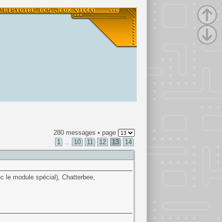
280 messages • page
1
10
11
12
13
14
...
c le module spécial), Chatterbee,