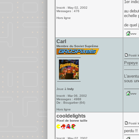
1er indi
Inscrit : May 02, 2002
au debut
Messages : 476
echelle 
Hors ligne
de quel j
Carl
Membre du Soviet Suprême
Posté l
Popeye
______
L'aventur
sous une
Joue à
Indy
Inscrit : Mar 06, 2002
Messages : 4988
De : Bougarber (64)
Hors ligne
cooldelights
Pixel de bonne taille
Posté l
perdu !!
Inscrit : May 02, 2002