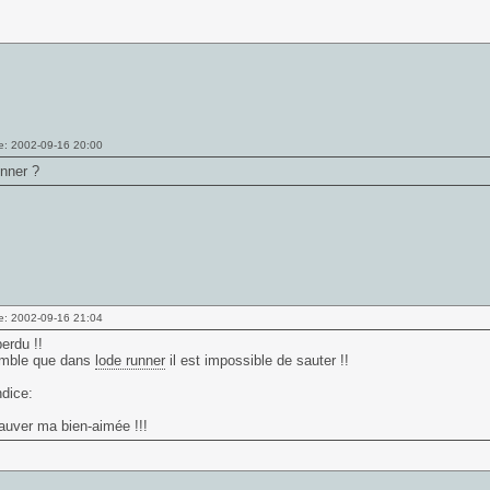
e: 2002-09-16 20:00
nner
?
e: 2002-09-16 21:04
erdu !!
emble que dans
lode runner
il est impossible de sauter !!
dice:
sauver ma bien-aimée !!!