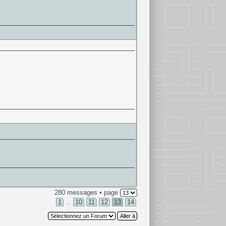
280 messages • page
1
10
11
12
13
14
...