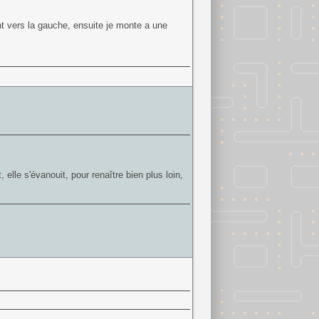
ant vers la gauche, ensuite je monte a une
, elle s'évanouit, pour renaître bien plus loin,