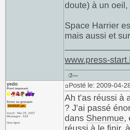
doute) à un oeil
Space Harrier es
mais aussi et su
_____________
www.press-start
yedo
Posté le: 2009-04-2
Pixel imposant
Ah t'as réussi à a
Score au grosquiz
? J'ai passé én
1033525 pts.
Inscrit : Mar 25, 2007
dans
Shenmue
,
Messages : 619
Hors ligne
réussi à le finir