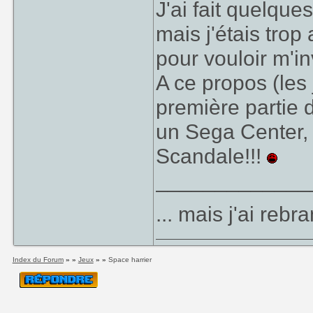
J'ai fait quelque
mais j'étais tro
pour vouloir m'i
A ce propos (les
première partie 
un Sega Center, 
Scandale!!!
_____________
... mais j'ai reb
Index du Forum
» »
Jeux
» »
Space harrier