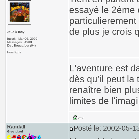
essayé le 2éme o
particulierement
de plus je crois 
Joue à
Indy
Inscrit : Mar 06, 2002
Messages : 4988
De : Bougarber (64)
_____________
Hors ligne
L'aventure est dan
dès qu'il peut la
renaître bien plu
limites de l'imagi
Randall
Posté le: 2002-05-1
Gros pixel