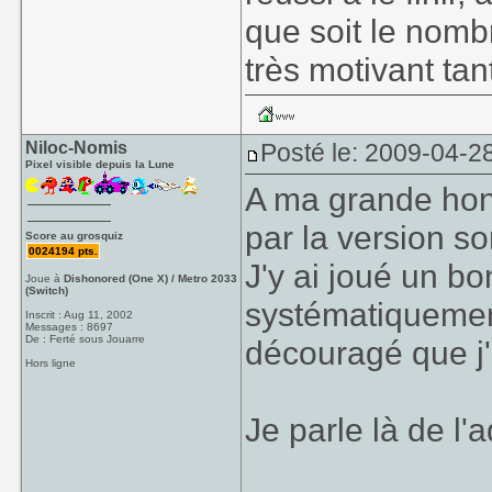
que soit le nombr
très motivant tant
Niloc-Nomis
Posté le: 2009-04-2
Pixel visible depuis la Lune
A ma grande hon
par la version so
Score au grosquiz
0024194 pts.
J'y ai joué un b
Joue à
Dishonored (One X) / Metro 2033
(Switch)
systématiquement
Inscrit : Aug 11, 2002
Messages : 8697
De : Ferté sous Jouarre
découragé que j'é
Hors ligne
Je parle là de l'