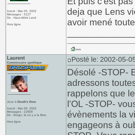
Et puis c'est pa
deja que Lens vi
Inscrit : Mar 05, 2002
Messages : 5127
De : Haut-débit Land
avoir mené toute 
Hors ligne
_____________
Laurent
Posté le: 2002-05-0
Commissaire apolitique
Désolé -STOP- En
adressons toute
rappelons que le
l'OL -STOP- vou
Joue à
Death's Door
Inscrit : Mar 06, 2002
évènements la vi
Messages : 22908
De : Borgo, là où y a la fibre.
engageons à oubl
Hors ligne