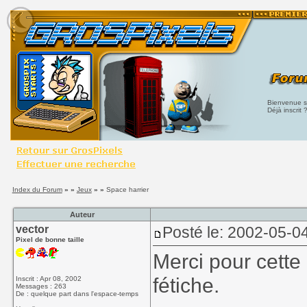
Bienvenue su
Déjà inscrit 
Index du Forum
» »
Jeux
» »
Space harrier
Auteur
vector
Posté le: 2002-05-0
Pixel de bonne taille
Merci pour cette
fétiche.
Inscrit : Apr 08, 2002
Messages : 263
De : quelque part dans l'espace-temps