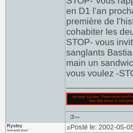
STOP- Vous rapp
en D1 l'an procha
première de l'his
cohabiter les de
STOP- vous invit
sanglants Bastia
main un sandwic
vous voulez -STO
_____________
Rysley
Posté le: 2002-05-0
Tout petit pixel