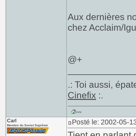
Aux dernières nou
chez Acclaim/I
@+
_____________
.: Toi aussi, épa
Cinefix
:.
Carl
Posté le: 2002-05-1
Membre du Soviet Suprême
Tient en parlant