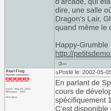
d'arcade, qui éta
dire, une salle o
Dragon's Lair
, G
quand même le d
Happy-Grumble
http://petitsdemo
Atari Frog
Posté le: 2002-05-0
Atariste convaincu
En parlant de
Sp
cours de dévelop
Inscrit : May 03, 2002
Messages : 1910
Hors ligne
spécifiquement 
C'est disponible 