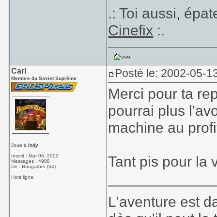
.: Toi aussi, épa
Cinefix
:.
Carl
Posté le: 2002-05-1
Membre du Soviet Suprême
Merci pour ta re
pourrai plus l'av
machine au profit
Joue à
Indy
Inscrit : Mar 06, 2002
Tant pis pour la 
Messages : 4988
De : Bougarber (64)
_____________
Hors ligne
L'aventure est dan