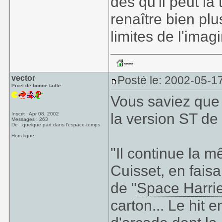
dès qu'il peut la
renaître bien plu
limites de l'imagi
vector
Posté le: 2002-05-1
Pixel de bonne taille
Vous saviez que
la version ST d
Inscrit : Apr 08, 2002
Messages : 263
De : quelque part dans l'espace-temps
Hors ligne
"Il continue la 
Cuisset, en fais
de "
Space Harri
carton... Le hit 