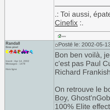
_____________
.: Toi aussi, épa
Cinefix
:.
Randall
Posté le: 2002-05-1
Gros pixel
Bon ben voilà, je
c'est pas Paul Cu
Inscrit : Apr 14, 2002
Messages : 1478
Hors ligne
Richard Frankish
On retrouve le 
Boy
, Ghost'nGobl
100% Elite effe