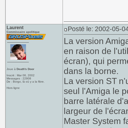
Laurent
Posté le: 2002-05-0
Commissaire apolitique
La version Amiga
en raison de l'ut
écran), qui per
dans la borne.
Joue à
Death's Door
Inscrit : Mar 06, 2002
La version ST n'u
Messages : 22908
De : Borgo, là où y a la fibre.
seul l'Amiga le p
Hors ligne
barre latérale d'
largeur de l'écra
Master System fa