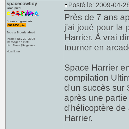
spacecowboy
Posté le: 2009-04-2
Gros pixel
Près de 7 ans ap
Score au grosquiz
j'ai joué pour la
0001656 pts.
Joue à
Bloodstained
Harrier
. À vrai d
Inscrit : Nov 29, 2005
Messages : 1999
tourner en arcad
De : Mons (Belgique)
Hors ligne
Space Harrier en
compilation Ultim
d'un succès sur
après une partie
d'hélicoptère de
Harrier
.