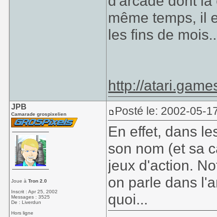
d'arcade dont la c
même temps, il es
les fins de mois..
http://atari.game
JPB
Posté le: 2002-05-1
Camarade grospixelien
En effet, dans l
son nom (et sa ca
jeux d'action. No
on parle dans l'
Joue à
Tron 2.0
Inscrit : Apr 25, 2002
quoi...
Messages : 3525
De : Liverdun
Hors ligne