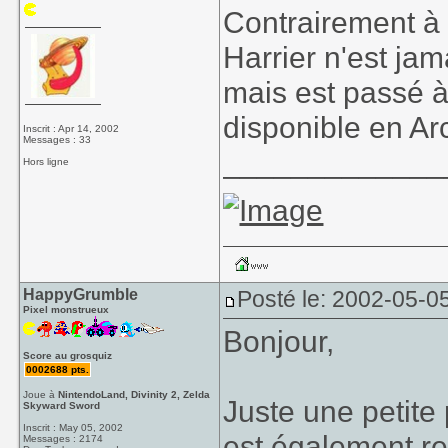
Contrairement à c
Harrier n'est jam
mais est passé à
disponible en Ar
Inscrit : Apr 14, 2002
Messages : 33
_____________
Hors ligne
HappyGrumble
Posté le: 2002-05-0
Pixel monstrueux
Bonjour,
Score au grosquiz
0002688 pts.
Joue à
NintendoLand, Divinity 2, Zelda
Juste une petite 
Skyward Sword
Inscrit : May 05, 2002
est également r
Messages : 2174