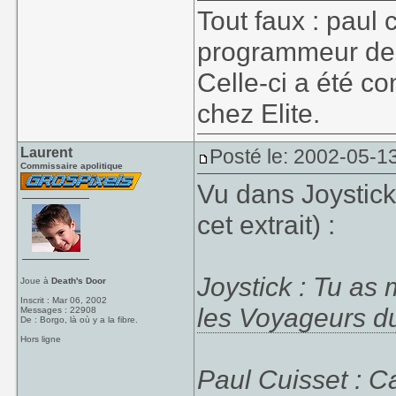
Tout faux : paul 
programmeur de 
Celle-ci a été c
chez Elite.
Laurent
Posté le: 2002-05-1
Commissaire apolitique
Vu dans Joystick
cet extrait) :
Joystick : Tu a
Joue à
Death's Door
Inscrit : Mar 06, 2002
les Voyageurs d
Messages : 22908
De : Borgo, là où y a la fibre.
Hors ligne
Paul Cuisset : C