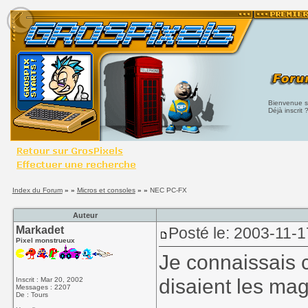
Bienvenue su
Déjà inscrit 
Index du Forum
» »
Micros et consoles
» »
NEC PC-FX
Auteur
Markadet
Posté le: 2003-11-1
Pixel monstrueux
Je connaissais 
disaient les ma
Inscrit : Mar 20, 2002
Messages : 2207
De : Tours