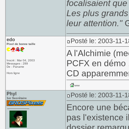
focalisaient que
Les plus grands
leur attention."
G
edo
Posté le: 2003-11-1
Pixel de bonne taille
A l'Alchimie (me
PCFX en démo .
Inscrit : Mar 04, 2003
Messages : 289
De : Paname
CD apparemment
Hors ligne
Phyl
Posté le: 2003-11-1
1er Secrétaire
Encore une béc
pas l'existence 
dossier remarq