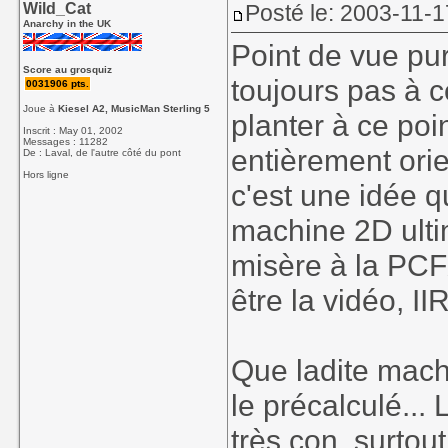
Wild_Cat
Posté le: 2003-11-1
Anarchy in the UK
Point de vue pu
Score au grosquiz
toujours pas à
0031906 pts.
Joue à
Kiesel A2, MusicMan Sterling 5
planter à ce poi
Inscrit : May 01, 2002
Messages : 11282
entièrement ori
De : Laval, de l'autre côté du pont
Hors ligne
c'est une idée q
machine 2D ultim
misère à la PCF
être la vidéo, II
Que ladite mach
le précalculé...
très con, surtou