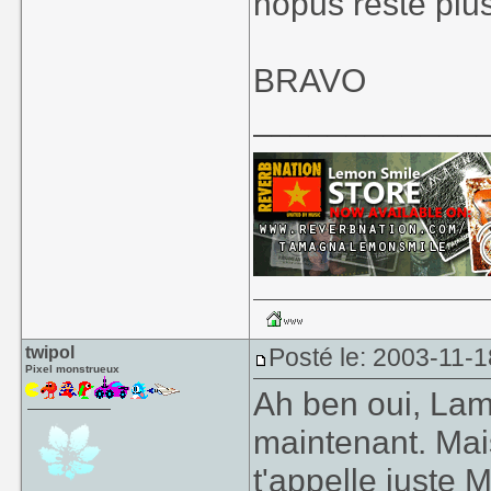
nopus reste plus
BRAVO
____________
twipol
Posté le: 2003-11-1
Pixel monstrueux
Ah ben oui, La
maintenant. Mais
t'appelle juste M