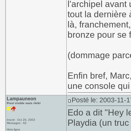
l'archipel avan
tout la dernière 
là, franchement,
bronze pour se f
(dommage parce q
Enfin bref, Marc,
une console qui 
Lampauneon
Posté le: 2003-11-1
Pixel visible mais rikiki
Edo a dit "Hey l
Playdia (un truc 
Inscrit : Oct 29, 2003
Messages : 62
Hors ligne