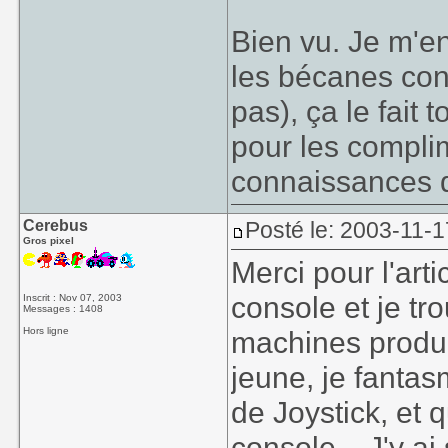
Bien vu. Je m'e
les bécanes co
pas), ça le fait 
pour les complim
connaissances d
Cerebus
Posté le: 2003-11-1
Gros pixel
Merci pour l'arti
console et je t
Inscrit : Nov 07, 2003
Messages : 1408
Hors ligne
machines produi
jeune, je fantas
de Joystick, et 
console... J'y a