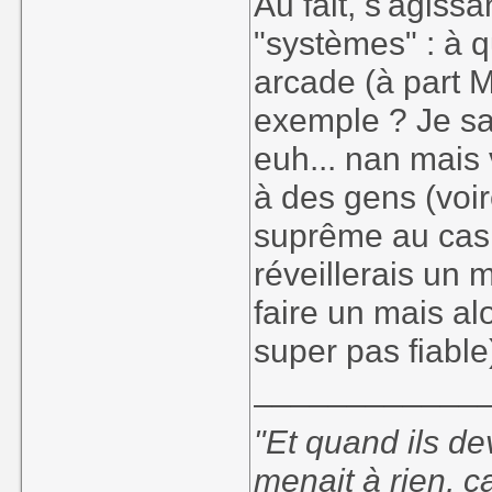
Au fait, s'agissa
"systèmes" : à q
arcade (à part 
exemple ? Je sai
euh... nan mais v
à des gens (voire
suprême au cas 
réveillerais un 
faire un mais al
super pas fiable
____________
"Et quand ils d
menait à rien, c