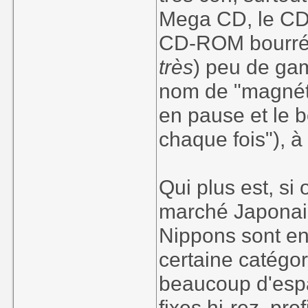
Mega CD, le CDi 
CD-ROM bourrés 
très
) peu de ga
nom de "magnéto
en pause et le 
chaque fois"), à 
Qui plus est, si
marché Japonais,
Nippons sont en
certaine catégor
beaucoup d'esp
fixes hi-rez, pr