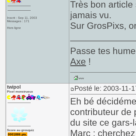
Très bon articl
jamais vu.
Inscrit : Sep 11, 2003
Messages : 171
Sur GrosPixs, on
Hors ligne
____________
Passe tes hume
Axe
!
twipol
Posté le: 2003-11-1
Pixel monstrueux
Eh bé décidémen
contributeur de
du site ce gars-l
Marc : cherchez
Score au grosquiz
0001886 pts.