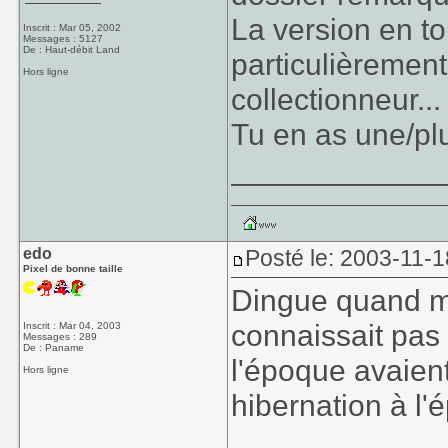
La version en to
Inscrit : Mar 05, 2002
Messages : 5127
De : Haut-débit Land
particulièrement
Hors ligne
collectionneur...
Tu en as une/pl
____________
edo
Posté le: 2003-11-1
Pixel de bonne taille
Dingue quand m
connaissait pas
Inscrit : Mar 04, 2003
Messages : 289
De : Paname
l'époque avaient
Hors ligne
hibernation à l