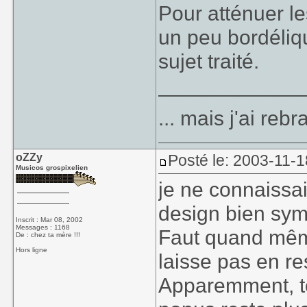
Pour atténuer le
un peu bordéliqu
sujet traité.
____________
... mais j'ai re
oZZy
Posté le: 2003-11-1
Musicos grospixelien
je ne connaissa
design bien sym
Inscrit : Mar 08, 2002
Messages : 1168
Faut quand même
De : chez ta mère !!!
Hors ligne
laisse pas en re
Apparemment, tou