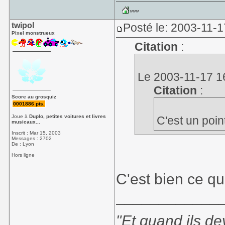
twipol
Posté le: 2003-11-1
Pixel monstrueux
Citation
:
Le 2003-11-17 16
Citation
:
Score au grosquiz
0001886 pts.
Joue à
Duplo, petites voitures et livres
C'est un poin
musicaux...
Inscrit : Mar 15, 2003
Messages : 2702
De : Lyon
Hors ligne
C'est mon point 
C'est bien ce qu
____________
"Et quand ils d