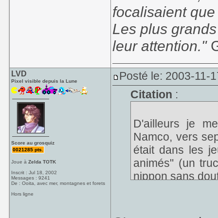
focalisaient que
Les plus grands
leur attention."
G
LVD
Posté le: 2003-11-1
Pixel visible depuis la Lune
Citation
:
D'ailleurs je 
Namco, vers sept
Score au grosquiz
était dans les j
0021285 pts.
animés" (un tru
Joue à
Zelda TOTK
Inscrit : Jul 18, 2002
nippon sans dout
Messages : 9241
De : Ooita, avec mer, montagnes et forets
Hors ligne