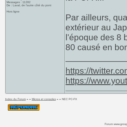
Messages : 11282
De : Laval, de l'autre côté du pont
Hors ligne
Par ailleurs, qu
extérieur au Ja
l'époque des 8 b
80 causé en bonn
____________
https://twitter
https://www.yo
Index du Forum
» »
Micros et consoles
» »
NEC PC-FX
Forum www.grospi