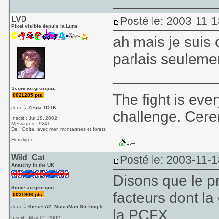
LVD
Posté le: 2003-11-1
Pixel visible depuis la Lune
ah mais je suis d
parlais seulemen
____________
Score au grosquiz
The fight is eve
0021285 pts.
Joue à
Zelda TOTK
challenge. Cer
Inscrit : Jul 18, 2002
Messages : 9241
De : Ooita, avec mer, montagnes et forets
Hors ligne
Wild_Cat
Posté le: 2003-11-1
Anarchy in the UK
Disons que le pr
Score au grosquiz
facteurs dont l
0031906 pts.
Joue à
Kiesel A2, MusicMan Sterling 5
la PCFX...
Inscrit : May 01, 2002