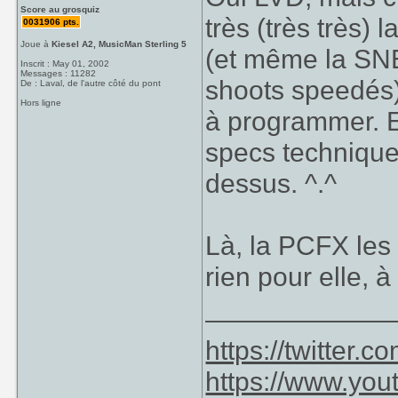
Score au grosquiz
très (très très)
0031906 pts.
Joue à
Kiesel A2, MusicMan Sterling 5
(et même la SN
Inscrit : May 01, 2002
Messages : 11282
shoots speedés),
De : Laval, de l'autre côté du pont
Hors ligne
à programmer. E
specs technique
dessus. ^.^
Là, la PCFX les 
rien pour elle, à
____________
https://twitter
https://www.yo