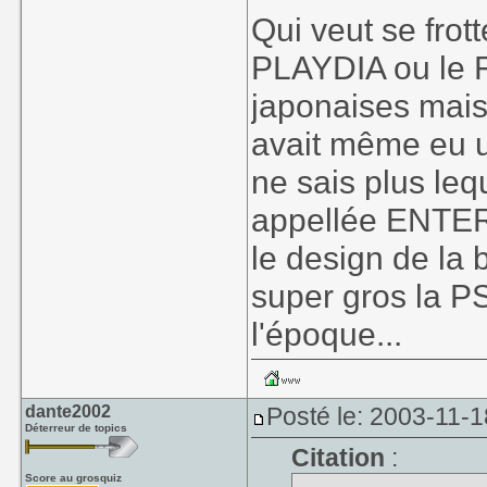
Qui veut se frot
PLAYDIA ou le
japonaises mais 
avait même eu un
ne sais plus le
appellée ENTERP
le design de la 
super gros la P
l'époque...
dante2002
Posté le: 2003-11-1
Déterreur de topics
Citation
:
Score au grosquiz