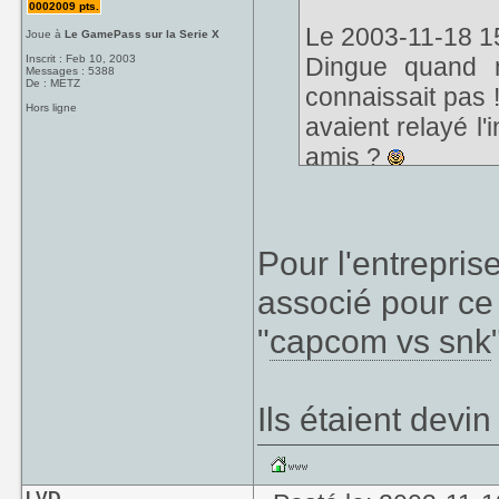
0002009 pts.
Le 2003-11-18 15
Joue à
Le GamePass sur la Serie X
Inscrit : Feb 10, 2003
Dingue quand 
Messages : 5388
De : METZ
connaissait pas 
Hors ligne
avaient relayé l'
amis ?
Qui veut se frot
le FM TOWN ? Ma
Pour l'entrepris
faisaient rêver à
associé pour ce
part d'un canar
"
capcom vs snk
console mythiqu
quel était le de
super gros la PS
Ils étaient devi
LVD