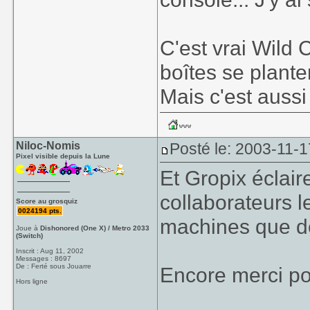
C'est vrai Wild 
boîtes se plante
Mais c'est aussi
Niloc-Nomis
Posté le: 2003-11-1
Pixel visible depuis la Lune
Et Gropix éclai
collaborateurs l
Score au grosquiz
0024194 pts.
machines que de
Joue à
Dishonored (One X) / Metro 2033
(Switch)
Inscrit : Aug 11, 2002
Messages : 8697
De : Ferté sous Jouarre
Encore merci po
Hors ligne