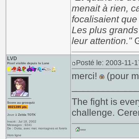
menait à rien, c
focalisaient que
Les plus grands
leur attention."
G
LVD
Posté le: 2003-11-1
Pixel visible depuis la Lune
merci!
(pour mo
____________
The fight is eve
Score au grosquiz
0021285 pts.
challenge. Cer
Joue à
Zelda TOTK
Inscrit : Jul 18, 2002
Messages : 9241
De : Ooita, avec mer, montagnes et forets
Hors ligne