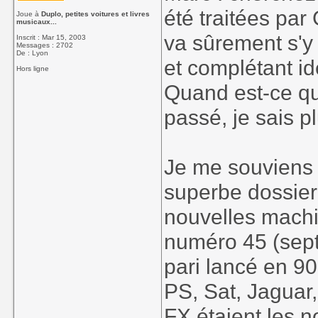
été traitées par
Joue à
Duplo, petites voitures et livres
musicaux...
va sûrement s'y 
Inscrit : Mar 15, 2003
Messages : 2702
De : Lyon
et complétant id
Hors ligne
Quand est-ce que
passé, je sais p
Je me souviens
superbe dossier
nouvelles machi
numéro 45 (sept.
pari lancé en 90
PS, Sat, Jaguar
FX étaient les n