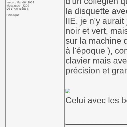
d'un collegien q
Inscrit : Mar 06, 2002
Messages : 3229
la disquette ave
De : l'Alti-ligérie !
Hors ligne
IIE. je n'y aur
noir et vert, mai
sur la machine d
à l'époque ), co
clavier mais ave
précision et gr
Celui avec les 
____________