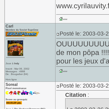
www.cyrilauvity.f
Carl
Membre du Soviet Suprême
Posté le: 2003-03-
OUUUUUUUUUUIII
de mon pôpa !!!! 
pour les jeux d'a
Joue à
Indy
Inscrit : Mar 06, 2002
Messages : 4988
De : Bougarber (64)
Hors ligne
Soreal
Posté le: 2003-03-
Pixel monstrueux
Citation
:
Score au grosquiz
0015129 pts.
Joue à
The Darkest Dungeon (PC)