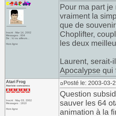
Pour ma part je 
vraiment la simpli
que de souvenir 
Choplifter, coup
Inscrit : Mar 14, 2002
Messages : 604
De : Ici ou ailleurs...
les deux meilleu
Hors ligne
Laurent, serait-i
Apocalypse
qui 
Atari Frog
Posté le: 2003-03-2
Atariste convaincu
Question subsidi
sauver les 64 ota
Inscrit : May 03, 2002
Messages : 1910
Hors ligne
animation à la fi