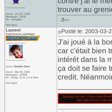
contre j'ai le m
trouver au grenie
Inscrit : Jun 02, 2002
Messages : 9108
De : Versailles
Hors ligne
Laurent
Posté le: 2003-03-
Commissaire apolitique
J'ai joué à la bo
car c'était bien t
intérêt dans la 
ça doit se faire
Joue à
Death's Door
Inscrit : Mar 06, 2002
credit. Néanmoin
Messages : 22908
De : Borgo, là où y a la fibre.
____________
Hors ligne