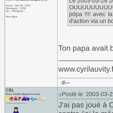
Le 2003-03-26 20
Inscrit : Mar 06, 2002
OUUUUUUUUUUIIII
Messages : 3229
De : l'Alti-ligérie !
pôpa !!!! avec la
Hors ligne
d'action via un bo
Ton papa avait 
____________
www.cyrilauvity.f
CBL
Posté le: 2003-03-
Pixel visible depuis la Lune
J'ai pas joué à
C