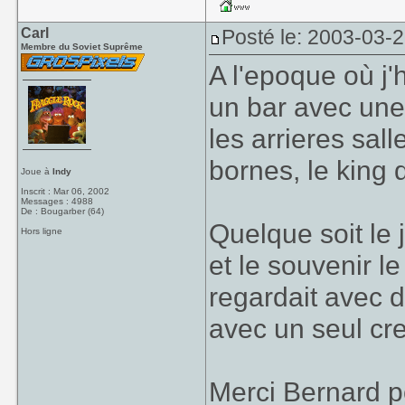
Carl
Posté le: 2003-03-
Membre du Soviet Suprême
A l'epoque où j
un bar avec une
les arrieres sall
bornes, le king d
Joue à
Indy
Inscrit : Mar 06, 2002
Messages : 4988
De : Bougarber (64)
Quelque soit le j
Hors ligne
et le souvenir l
regardait avec d
avec un seul cred
Merci Bernard p