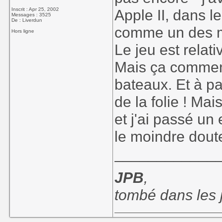
Inscrit : Apr 25, 2002
Apple II, dans le
Messages : 3525
De : Liverdun
comme un des me
Hors ligne
Le jeu est relati
Mais ça commenc
bateaux. Et à pa
de la folie ! Ma
et j'ai passé un
le moindre dout
____________
JPB
,
tombé dans les