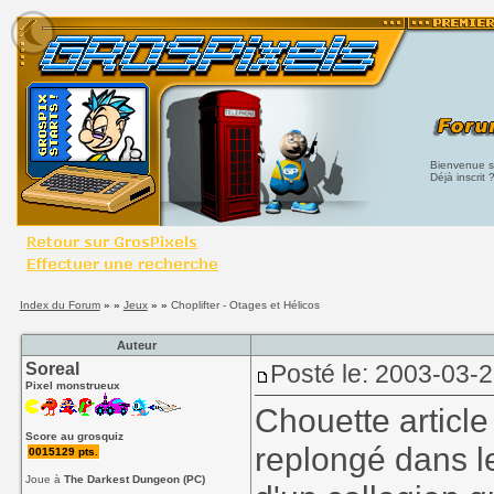
Bienvenue su
Déjà inscrit 
Index du Forum
» »
Jeux
» »
Choplifter - Otages et Hélicos
Auteur
Soreal
Posté le: 2003-03-
Pixel monstrueux
Chouette article
Score au grosquiz
replongé dans le
0015129 pts.
Joue à
The Darkest Dungeon (PC)