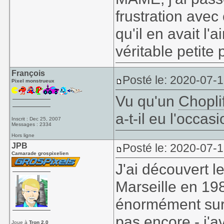
frustration avec
qu'il en avait l'
véritable petite 
François
Posté le: 2020-07-
Pixel monstrueux
Vu qu'un
Chopli
a-t-il eu l'occas
Inscrit : Dec 25, 2007
Messages : 2334
Hors ligne
JPB
Posté le: 2020-07-
Camarade grospixelien
J'ai découvert l
Marseille en 19
énormément surp
pas encore - j'av
Joue à
Tron 2.0