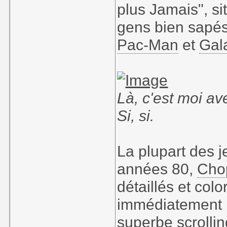
plus Jamais", s
gens bien sapés
Pac-Man
et
Gal
Là, c'est moi a
Si, si.
La plupart des j
années 80,
Chop
détaillés et colo
immédiatement r
superbe scrollin