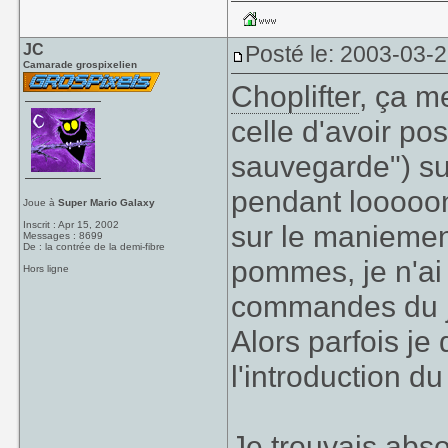
JC
Posté le: 2003-03-
Camarade grospixelien
Choplifter
, ça m
celle d'avoir po
sauvegarde") sur
pendant looooon
Joue à
Super Mario Galaxy
Inscrit : Apr 15, 2002
sur le maniement
Messages : 8699
De : la contrée de la demi-fibre
pommes, je n'ai
Hors ligne
commandes du je
Alors parfois je
l'introduction du 
Je trouvais abso