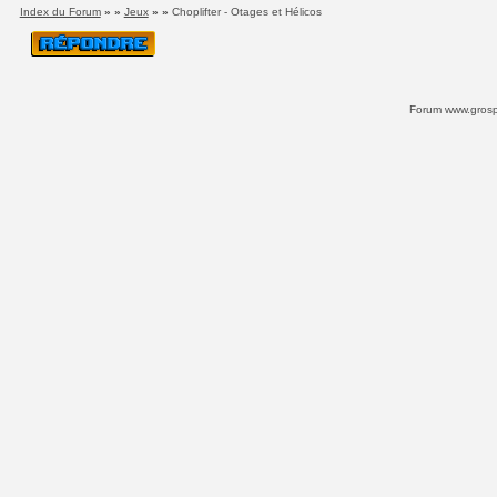
Index du Forum
» »
Jeux
» »
Choplifter - Otages et Hélicos
Forum www.grospi