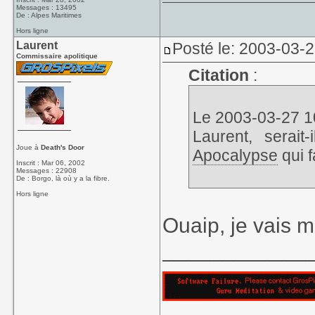
Messages : 13495
De : Alpes Maritimes
Hors ligne
Laurent
Posté le: 2003-03-
Commissaire apolitique
Citation
:
Le 2003-03-27 10
Laurent, serait
Joue à
Death's Door
Apocalypse
qui f
Inscrit : Mar 06, 2002
Messages : 22908
De : Borgo, là où y a la fibre.
Hors ligne
Ouaip, je vais m
____________