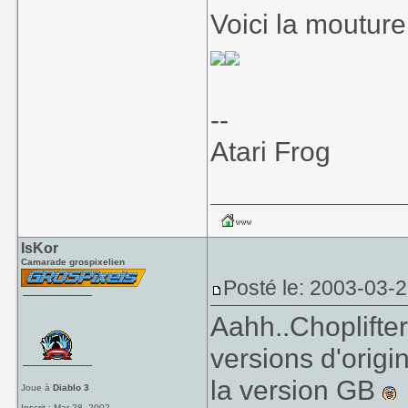
Voici la mouture 
--
Atari Frog
IsKor
Camarade grospixelien
Posté le: 2003-03-
Aahh..Choplifter
versions d'orig
la version GB
Joue à
Diablo 3
Inscrit : Mar 28, 2002