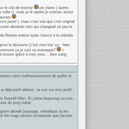
u le clip de toxicity
Les (rares ) autres
 celle ci ,mais je le répéte je connais assez
mauvais
ce juste! ) ,mais c'est vrai que c'est original
couté absolute zéro qui changeait un peu le
 de Roméo enléve toute chance à la mélodie
'un le découvre (c'est mon truc ça : faire
! Comment ça je suis un maniaque?
)
 à trouver grâce à mes yeux... (bon sang
anteur vient malheureusement de quitter le
éjà parlé ailleurs, va voir sur mon profil...
s Russell Allen. Et j'aime beaucoup sa voix,
ures du prog métal.
egistre abordé (sauvage, mélodique ou les
of the magi version orchestrale que j'écoute