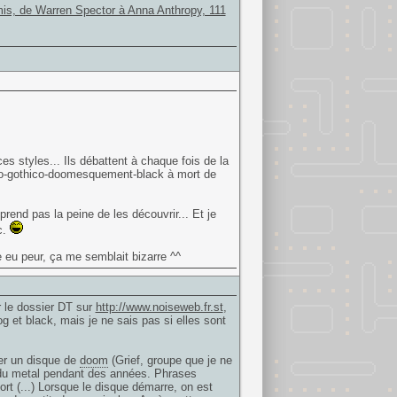
is, de Warren Spector à Anna Anthropy, 111
s styles... Ils débattent à chaque fois de la
néo-gothico-doomesquement-black à mort de
rend pas la peine de les découvrir... Et je
c.
ue eu peur, ça me semblait bizarre ^^
r le dossier DT sur
http://www.noiseweb.fr.st
,
og et black, mais je ne sais pas si elles sont
er un disque de
doom
(Grief, groupe que je ne
té du metal pendant des années. Phrases
rt (...) Lorsque le disque démarre, on est