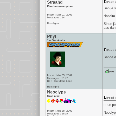
Straahd
Posté l
Pixel microscopique
Ben je s
Inscrit : Mar 01, 2003
Napalm D
Messages : 14
Hors ligne
Sinon j'
pas dans
Phyl
1er Secrétaire
Posté l
Bande de
______
Inscrit : Mar 05, 2002
Messages : 5127
De : Haut-débit Land
Hors ligne
Neoclyps
Gros pixel
Posté l
et un pe
Inscrit : Jan 28, 2003
Neoclyp
Messages : 1865