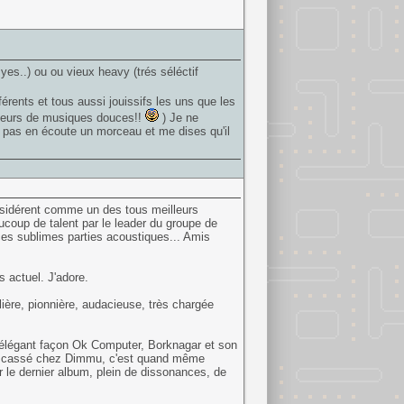
yes..) ou ou vieux heavy (trés séléctif
érents et tous aussi jouissifs les uns que les
mateurs de musiques douces!!
) Je ne
t pas en écoute un morceau et me dises qu'il
onsidérent comme un des tous meilleurs
coup de talent par le leader du groupe de
ces sublimes parties acoustiques... Amis
s actuel. J'adore.
ière, pionnière, audacieuse, très chargée
k élégant façon Ok Computer, Borknagar et son
'est cassé chez Dimmu, c'est quand même
 le dernier album, plein de dissonances, de