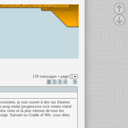
178 messages • page
1
2
3
4
9
...
onstater, je suis ouvert à des tas d'autres
e prog metal (progressive rock meets metal :
plus noire et la plus intense de tous les
r, Samael ou Cradle of filth, vous dites