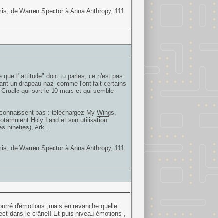
is, de Warren Spector à Anna Anthropy, 111
 que l'"attitude" dont tu parles, ce n'est pas
nt un drapeau nazi comme l'ont fait certains
e Cradle qui sort le 10 mars et qui semble
e connaissent pas : téléchargez My
Wings
,
otamment Holy Land et son utilisation
s nineties), Ark...
is, de Warren Spector à Anna Anthropy, 111
urré d'émotions ,mais en revanche quelle
rect dans le crâne!! Et puis niveau émotions ,