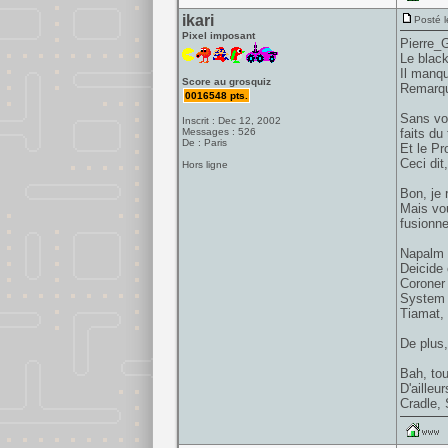
ikari
Posté l
Pixel imposant
Pierre_G
Le black
Il manqu
Score au grosquiz
Remarque
0016548 pts.
Sans vou
Inscrit : Dec 12, 2002
Messages : 526
faits du
De : Paris
Et le Pr
Ceci dit
Hors ligne
Bon, je 
Mais vou
fusionne
Napalm D
Deicide 
Coroner 
System O
Tiamat, 
De plus,
Bah, tou
D'ailleu
Cradle,