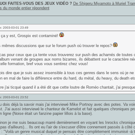
OI FAITES-VOUS DES JEUX VIDÉO ?
De Shigeru Miyamoto à Muriel Tram
s du monde entier répondent
e: 2003-03-01 23:49
 ça y est, Grospix est contaminé!
s mêmes discussions que sur le forum push où trouver le repos?
cas pour ceux que ça tente vous trouverez sur push des acharnés de toutes ce
'album venant de groupes aux noms bizarres, ils débattent sur le caractère 
 telle formation, bref vous vous sentirez chez vous!
ois dire que je suis assez insensible à tous ces genres dans le sens où je ne p
en en mal de faire la différence entre du hard, du métal, du heavy, du death et
re j'ai ticqué quand il a été dit que cette loutre de Roméo chantait, j'ai presq
e: 2003-03-01 23:52
tu dois déjà la savoir mais j'ai interviewé Mike Portnoy avec des potes. Va voi
st. J'ai aussi interviewé le chanteur de Kamelot et fait quelques chroniques pr
n ligne (Noise était un fanzine papier lillois à la base).
inon je me suis beaucoup marré dernièrement en voyant les Inrocks chroniqu
pas d'ailleurs)... Ils ont eu l'air de s'excuser d'être connement passés à cô
 : "Voilà un genre musical duquel je pensais être complètement immunisé -à to