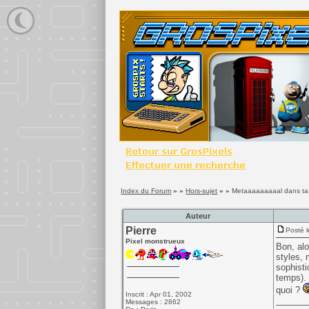
Index du Forum
» »
Hors-sujet
» »
Metaaaaaaaaal dans ta 
Auteur
Pierre
Posté l
Pixel monstrueux
Bon, alo
styles, 
sophisti
temps).
quoi ?
Inscrit : Apr 01, 2002
______
Messages : 2862