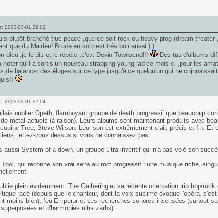
e: 2003-03-01 22:02
uis plutôt branché truc peace ,que ce soit rock ou heavy prog (dream theater ,
nt que du Maiden! Bruce en solo est trés bon aussi:) )
 dieu ,je le dis et le répéte ,c'est Devin Townsend!!!
Des tas d'albums diff
à noter qu'il a sortis un nouveau strapping young lad ce mois ci ,pour les a
s de balancer des éloges sur ce type jusqu'à ce quelqu'un qui ne cojnnaissai
quis!!
e: 2003-03-01 22:04
'allais oublier Opeth, flamboyant groupe de death progressif que beaucoup c
de métal actuels (à raison). Leurs albums sont maintenant produits avec beau
cupine Tree, Steve Wilson. Leur son est extrêmement clair, précis et fin. Et 
liens, jettez-vous dessus si vous ne connaissez pas.
is aussi System of a down, un groupe ultra inventif qui n'a pas volé son succè
 Tool, qui redonne son vrai sens au mot progressif : une musique riche, singul
nellement.
oublie plein évidemment. The Gathering et sa récente orientation trip hop/roc
ltique racé (depuis que le chanteur, dont la voix sublime évoque l'opéra, s
t moins bien), feu Emperor et ses recherches sonores insensées (surtout sur
 superposées et d'harmonies ultra zarbs)...
___________