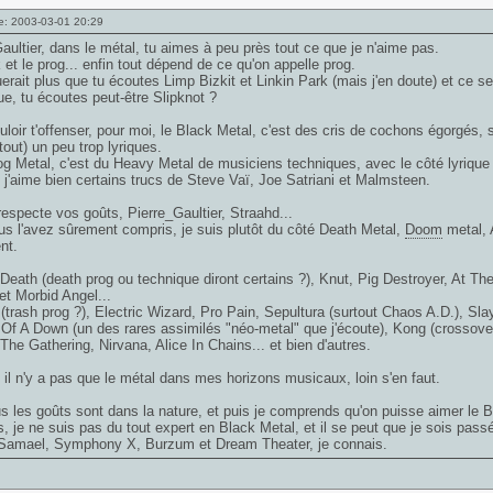
e: 2003-03-01 20:29
aultier, dans le métal, tu aimes à peu près tout ce que je n'aime pas.
 et le prog... enfin tout dépend de ce qu'on appelle prog.
erait plus que tu écoutes Limp Bizkit et Linkin Park (mais j'en doute) et ce sera
, tu écoutes peut-être Slipknot ?
loir t'offenser, pour moi, le Black Metal, c'est des cris de cochons égorgés,
 tout) un peu trop lyriques.
og Metal, c'est du Heavy Metal de musiciens techniques, avec le côté lyrique 
, j'aime bien certains trucs de Steve Vaï, Joe Satriani et Malmsteen.
respecte vos goûts, Pierre_Gaultier, Straahd...
s l'avez sûrement compris, je suis plutôt du côté Death Metal,
Doom
metal, 
nt.
eath (death prog ou technique diront certains ?), Knut, Pig Destroyer, At Th
et Morbid Angel...
(trash prog ?), Electric Wizard, Pro Pain, Sepultura (surtout Chaos A.D.), Slay
f A Down (un des rares assimilés "néo-metal" que j'écoute), Kong (crossove
The Gathering, Nirvana, Alice In Chains... et bien d'autres.
 il n'y a pas que le métal dans mes horizons musicaux, loin s'en faut.
s les goûts sont dans la nature, et puis je comprends qu'on puisse aimer le 
rs, je ne suis pas du tout expert en Black Metal, et il se peut que je sois pass
 Samael, Symphony X, Burzum et Dream Theater, je connais.