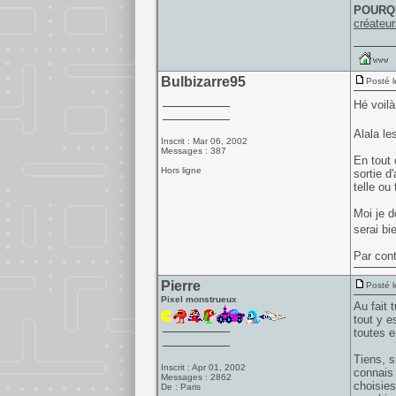
POURQU
créateur
Bulbizarre95
Posté l
Hé voilà
Alala le
Inscrit : Mar 06, 2002
Messages : 387
En tout 
Hors ligne
sortie d
telle ou
Moi je d
serai bi
Par cont
Pierre
Posté l
Pixel monstrueux
Au fait 
tout y e
toutes e
Tiens, s
Inscrit : Apr 01, 2002
connais 
Messages : 2862
choisies
De : Paris