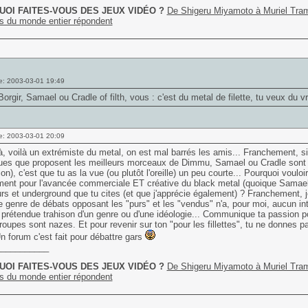
OI FAITES-VOUS DES JEUX VIDÉO ?
De Shigeru Miyamoto à Muriel Tram
s du monde entier répondent
e: 2003-03-01 19:49
rgir, Samael ou Cradle of filth, vous : c'est du metal de filette, tu veux du
e: 2003-03-01 20:09
à, voilà un extrémiste du metal, on est mal barrés les amis... Franchement, si po
es que proposent les meilleurs morceaux de Dimmu, Samael ou Cradle sont "pou
on), c'est que tu as la vue (ou plutôt l'oreille) un peu courte... Pourquoi vouloi
ent pour l'avancée commerciale ET créative du black metal (quoique Samael 
rs et underground que tu cites (et que j'apprécie également) ? Franchement,
 genre de débats opposant les "purs" et les "vendus" n'a, pour moi, aucun int
 prétendue trahison d'un genre ou d'une idéologie... Communique ta passion po
roupes sont nazes. Et pour revenir sur ton "pour les fillettes", tu ne donnes 
n forum c'est fait pour débattre gars
___________
OI FAITES-VOUS DES JEUX VIDÉO ?
De Shigeru Miyamoto à Muriel Tram
s du monde entier répondent