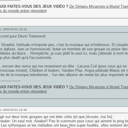
OI FAITES-VOUS DES JEUX VIDÉO ?
De Shigeru Miyamoto à Muriel Tram
s du monde entier répondent
e: 2003-03-01 22:16
accord pour Devin Townsend.
 Straahd, l'attitude m'importe peu, c'est la musique qui m'intéresse. Et j'espère
es églises, tuer un homosexuel, buter un membre de son groupe ou poser deva
èbres du black... N'empêche, je suis pitêt le seul ici, mais j'attends à mort l
p plus death qu'à l'accoutumée.
, encore des noms qui me reviennent en tête : Lacuna Coil (pour ceux qui n
 morceau mortel), Children of bodom, Vanden Plas, Angra pédiode Matos (et n
nte de la musique brésilienne... l'un des albums de metal les plus important de
___________
OI FAITES-VOUS DES JEUX VIDÉO ?
De Shigeru Miyamoto à Muriel Tram
s du monde entier répondent
e: 2003-03-01 22:36
gir sur deux trois groupes qui ont étés cités (et que j'écoute ,ma foi) :
heater: Un seul mot :Awake!! Pas le summum pour ceux qui aiment le prog bo
 Les rythmiques et les mélodies ont beau être super fouillés, elles rentrent di