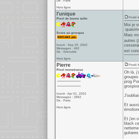
De : Paris
Hors ligne
l'unique
Posté l
Pixel de bonne taille
Moi je s
:quasime
Score au grosquiz
Mais mon
0001462 pts.
autres (
cesserai
Inscrit : Sep 25, 2002
Messages : 462
est con
De : Grenoble
Hors ligne
Pierre
Posté l
Pixel monstrueux
Oh là, j
groupes 
prog Por
grospixe
Inscrit : Apr 01, 2002
J'oublia
Messages : 2862
De : Paris
Et aussi
Hors ligne
émotion
Et j'en 
black ce
nettemen
guitares
______