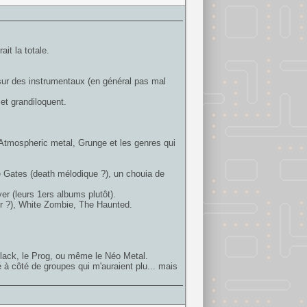
it la totale.
 sur des instrumentaux (en général pas mal
et grandiloquent.
Atmospheric metal, Grunge et les genres qui
e Gates (death mélodique ?), un chouia de
er (leurs 1ers albums plutôt).
r ?), White Zombie, The Haunted.
Black, le Prog, ou même le Néo Metal.
é à côté de groupes qui m'auraient plu... mais