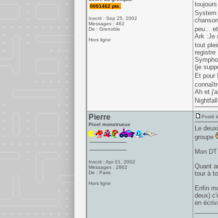
toujours
0001462 pts.
System o
Inscrit : Sep 25, 2002
chansons
Messages : 462
peu... e
De : Grenoble
Ark :Je 
Hors ligne
tout ple
registre
Symphon
(je supp
Et pour 
connaîtr
Ah et j'
Nightfal
Pierre
Posté l
Pixel monstrueux
Le deuxi
groupe
Mon DT p
Inscrit : Apr 01, 2002
Quant au
Messages : 2862
De : Paris
tour à t
Hors ligne
Enfin mo
deux) c'
en écriv
______