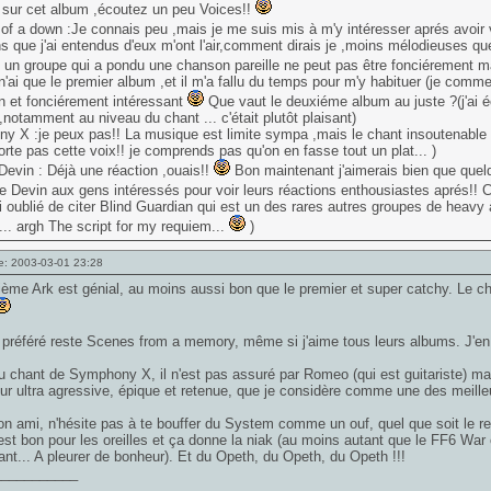
 sur cet album ,écoutez un peu Voices!!
f a down :Je connais peu ,mais je me suis mis à m'y intéresser aprés avoir v
 que j'ai entendus d'eux m'ont l'air,comment dirais je ,moins mélodieuses que
t un groupe qui a pondu une chanson pareille ne peut pas être fonciérement 
n'ai que le premier album ,et il m'a fallu du temps pour m'y habituer (je commen
in et fonciérement intéressant
Que vaut le deuxiéme album au juste ?(j'ai é
 ,notamment au niveau du chant ... c'était plutôt plaisant)
y X :je peux pas!! La musique est limite sympa ,mais le chant insoutenable
orte pas cette voix!! je comprends pas qu'on en fasse tout un plat... )
Devin : Déjà une réaction ,ouais!!
Bon maintenant j'aimerais bien que quelqu
e Devin aux gens intéressés pour voir leurs réactions enthousiastes aprés!
ai oublié de citer Blind Guardian qui est un des rares autres groupes de heavy
l... argh The script for my requiem...
)
e: 2003-03-01 23:28
ème Ark est génial, au moins aussi bon que le premier et super catchy. Le ch
référé reste Scenes from a memory, même si j'aime tous leurs albums. J'en ai d
 chant de Symphony X, il n'est pas assuré par Romeo (qui est guitariste) mai
our ultra agressive, épique et retenue, que je considère comme une des meille
n ami, n'hésite pas à te bouffer du System comme un ouf, quel que soit le r
est bon pour les oreilles et ça donne la niak (au moins autant que le FF6 War 
ant... A pleurer de bonheur). Et du Opeth, du Opeth, du Opeth !!!
___________