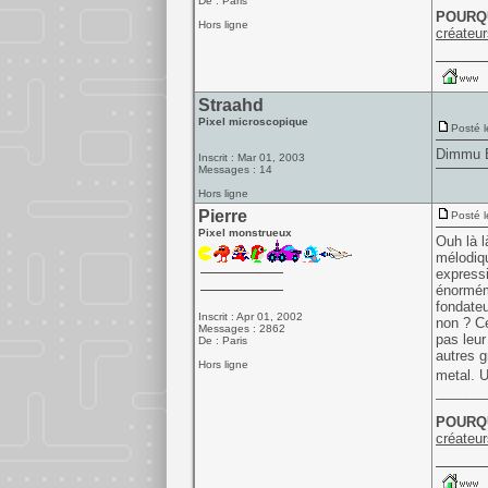
De : Paris
POURQU
Hors ligne
créateur
Straahd
Pixel microscopique
Posté l
Dimmu Bo
Inscrit : Mar 01, 2003
Messages : 14
Hors ligne
Pierre
Posté l
Pixel monstrueux
Ouh là l
mélodiqu
expressi
énormém
fondateu
Inscrit : Apr 01, 2002
non ? Ce
Messages : 2862
pas leur
De : Paris
autres g
Hors ligne
metal. U
______
POURQU
créateur