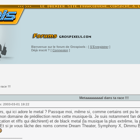
Bienvenue sur le forum de Grospixels : [
S'Enregistrer
]
Déjà inscrit ? [
Connexion
]
race !!!
Metaaaaaaaaal dans ta race !!!
e: 2003-03-01 19:22
rs, qui ici adore le metal ? Passque moi, même si, comme certains ont pu le c
mon domaine de prédilection reste cette musique-là. Je suis notamment fan d
cation et riffs qui déchirent) et de black metal (la musique la plus extrême, la 
 Et si je vous lâche des noms comme Dream Theater, Symphony X, Dimmu Borgi
___________