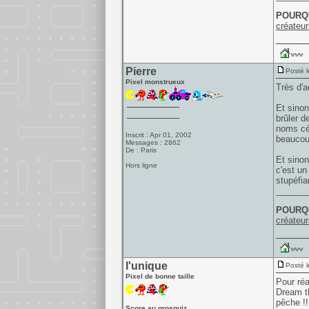
POURQU
créateur
Pierre
Posté l
Pixel monstrueux
Très d'
Et sinon
brûler d
noms cél
Inscrit : Apr 01, 2002
beaucou
Messages : 2862
De : Paris
Et sinon
Hors ligne
c'est un
stupéfia
______
POURQU
créateur
l'unique
Posté l
Pixel de bonne taille
Pour réa
Dream t
pêche !!
Score au grosquiz