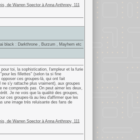
is, de Warren Spector à Anna Anthropy, 111
 vrai black : Darkthrone , Burzum , Mayhem etc
ur toi, la sophistication, l'ampleur et la furie
r les fillettes" (selon ta si fine
r opposer ces groupes-là, qui ont fait
ne s'y rattache plus vraiment), aux groupes
 je ne comprends pas. On peut aimer les deux,
érêt. Je ne vois que la qualité des groupes,
ur ces groupes-là au lieu d'affirmer que les
pas une image très reluisante des fans de
is, de Warren Spector à Anna Anthropy, 111