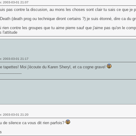
e: 2003-03-01 21:07
uis pas contre la discusion, au mons les choses sont clair tu sais ce que je 
eath (death prog ou technique diront certains ?) je suis étonné, dire ca du gro
ai rien contre les groupes que tu aime pierre sauf que j'aime pas qu'on le c
 l'attitude
e: 2003-03-01 21:17
 tapettes! Moi j'écoute du Karen Sheryl, et ca cogne grave!
___________
e: 2003-03-01 21:20
u de silence ca vous dit rien parfois?
s