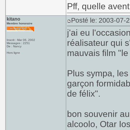
Pff, quelle aventu
kitano
Posté le: 2003-07-
Membre honoraire
j'ai eu l'occasi
réalisateur qui 
Inscrit : Mar 06, 2002
Messages : 2251
De : Nancy
mauvais film "le
Hors ligne
Plus sympa, les 
garçon formidabl
de félix".
bon souvenir aus
alcoolo, Otar Ios