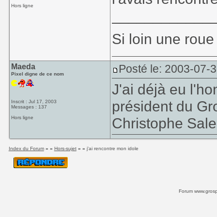
Hors ligne
____________
Si loin une roue
Maeda
Posté le: 2003-07-
Pixel digne de ce nom
J'ai déjà eu l'ho
président du Gr
Inscrit : Jul 17, 2003
Messages : 137
Hors ligne
Christophe Sale
Index du Forum
» »
Hors-sujet
» »
j'ai rencontre mon idole
Forum www.grospi