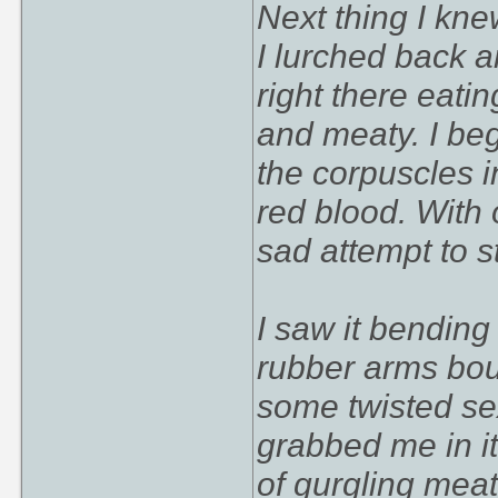
Next thing I kne
I lurched back 
right there eatin
and meaty. I beg
the corpuscles in
red blood. With 
sad attempt to s
I saw it bendin
rubber arms bou
some twisted sexu
grabbed me in i
of gurgling meat