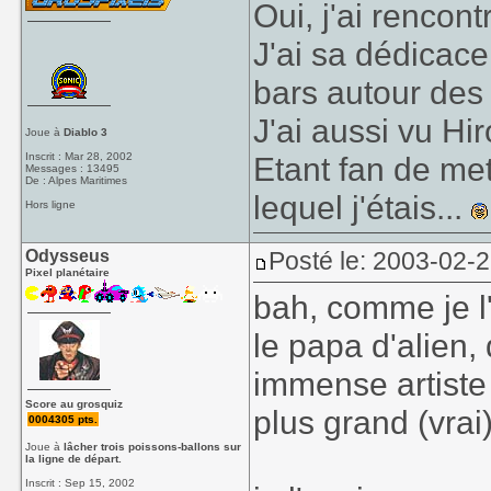
Oui, j'ai rencon
J'ai sa dédicace
bars autour de
J'ai aussi vu Hir
Joue à
Diablo 3
Inscrit : Mar 28, 2002
Etant fan de me
Messages : 13495
De : Alpes Maritimes
lequel j'étais...
Hors ligne
Odysseus
Posté le: 2003-02-
Pixel planétaire
bah, comme je l'
le papa d'alien
immense artiste 
Score au grosquiz
plus grand (vrai)
0004305 pts.
Joue à
lâcher trois poissons-ballons sur
la ligne de départ.
Inscrit : Sep 15, 2002