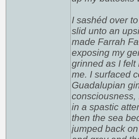
I sashéd over to
slid unto an up
made Farrah Fawc
exposing my gen
grinned as I felt
me. I surfaced 
Guadalupian gim
consciousness, 
in a spastic att
then the sea be
jumped back on