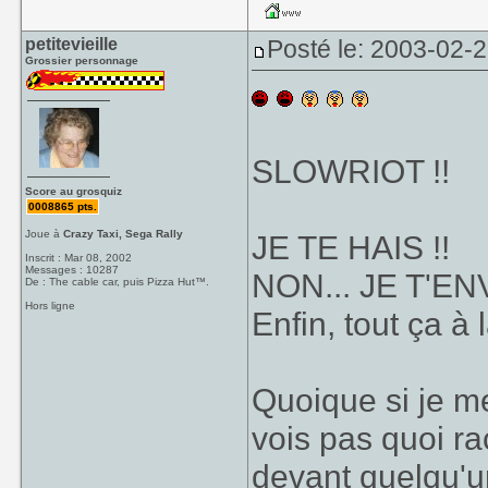
petitevieille
Posté le: 2003-02-
Grossier personnage
SLOWRIOT !!
Score au grosquiz
0008865 pts.
Joue à
Crazy Taxi, Sega Rally
JE TE HAIS !!
Inscrit : Mar 08, 2002
Messages : 10287
NON... JE T'ENV
De : The cable car, puis Pizza Hut™.
Hors ligne
Enfin, tout ça à 
Quoique si je me
vois pas quoi ra
devant quelqu'un