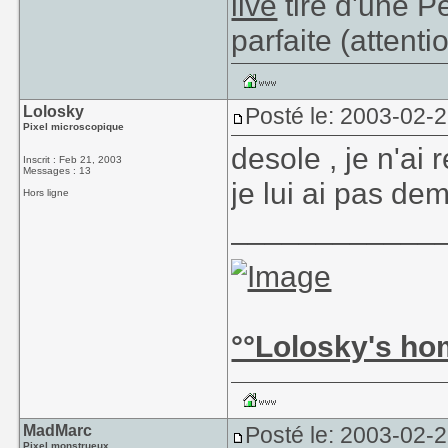
live
tiré d'une P
parfaite (attent
Lolosky
Posté le: 2003-02-
Pixel microscopique
desole , je n'ai
Inscrit : Feb 21, 2003
Messages : 13
je lui ai pas d
Hors ligne
____________
°°Lolosky's ho
MadMarc
Posté le: 2003-02-
Pixel monstrueux