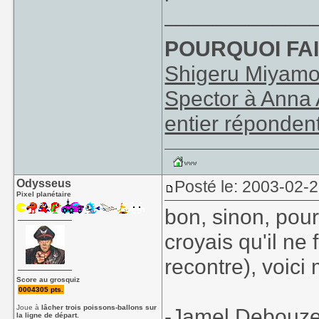
____________
POURQUOI FAI
Shigeru Miyamot
Spector à Anna 
entier réponden
Odysseus
Posté le: 2003-02-
Pixel planétaire
bon, sinon, pour
croyais qu'il ne
recontre), voici 
Score au grosquiz
0004305 pts.
Joue à
lâcher trois poissons-ballons sur
-Jamel Debouze,
la ligne de départ.