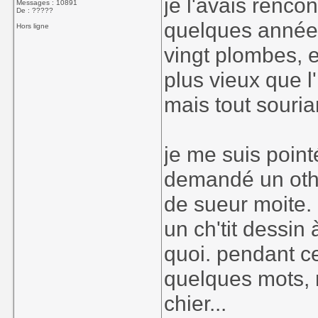
je l'avais rencon
Messages : 10891
De : ?????
quelques années
Hors ligne
vingt plombes, et
plus vieux que l
mais tout souria
je me suis pointé
demandé un otho
de sueur moite. e
un ch'tit dessin
quoi. pendant ce
quelques mots, 
chier...