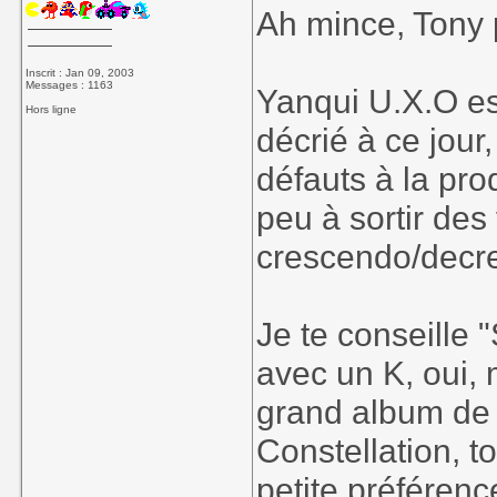
Ah mince, Tony p
Inscrit : Jan 09, 2003
Messages : 1163
Yanqui U.X.O es
Hors ligne
décrié à ce jour,
défauts à la pro
peu à sortir des
crescendo/decr
Je te conseille 
avec un K, oui, 
grand album de 
Constellation, t
petite préféren