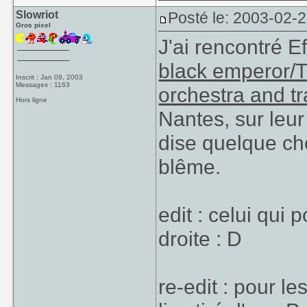
Slowriot
Posté le: 2003-02-
Gros pixel
J'ai rencontré E
black emperor/T
Inscrit : Jan 09, 2003
Messages : 1163
orchestra and t
Hors ligne
Nantes, sur leu
dise quelque cho
blême.
edit : celui qui
droite : D
re-edit : pour 