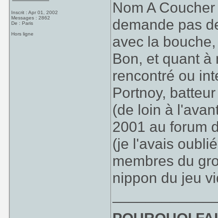
Nom A Coucher D
Inscrit : Apr 01, 2002
Messages : 2862
demande pas de
De : Paris
Hors ligne
avec la bouche, 
Bon, et quant à m
rencontré ou in
Portnoy, batteu
(de loin à l'av
2001 au forum d
(je l'avais oubli
membres du grou
nippon du jeu v
____________