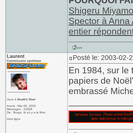
POURQUOI FAI
Shigeru Miyamot
Spector à Anna 
entier réponden
Laurent
Posté le: 2003-02-
Commissaire apolitique
En 1984, sur le 
papiers de Noël"
embrassé Michell
____________
Joue à
Death's Door
Inscrit : Mar 06, 2002
Messages : 22908
De : Borgo, là où y a la fibre.
Hors ligne