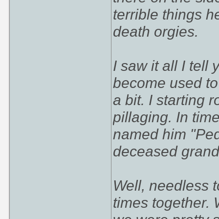
terrible things 
death orgies.
I saw it all I tel
become used to 
a bit. I starting
pillaging. In ti
named him "Pedr
deceased grandm
Well, needless 
times together.