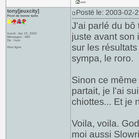
tony[jeuxcity]
Posté le: 2003-02-
Pixel de bonne taille
J'ai parlé du bô
juste avant son 
Inscrit : Apr 15, 2002
Messages : 480
De : hum
sur les résultat
Hors ligne
sympa, le roro.
Sinon ce même jo
partait, je l'ai s
chiottes... Et je 
Voila, voila. G
moi aussi Slowr