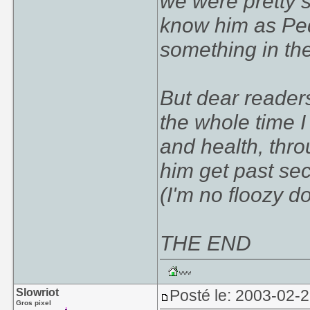
we were pretty 
know him as Pedr
something in the
But dear reader
the whole time I
and health, thro
him get past se
(I'm no floozy d
THE END
Slowriot
Posté le: 2003-02-
Gros pixel