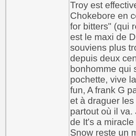
Troy est effectiv
Chokebore en con
for bitters" (qu
est le maxi de D
souviens plus tr
depuis deux cent
bonhomme qui sa
pochette, vive l
fun, A frank G p
et à draguer les
partout où il va
de It's a miracl
Snow reste un m