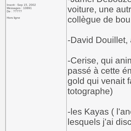
Inscrit : Sep 15, 2002
voiture, une aut
Messages : 10891
De : ?????
collègue de bou
Hors ligne
-David Douillet, 
-Cerise, qui ani
passé à cette é
gold qui venait 
totographe)
-les Kayas ( l'a
lesquels j'ai dis