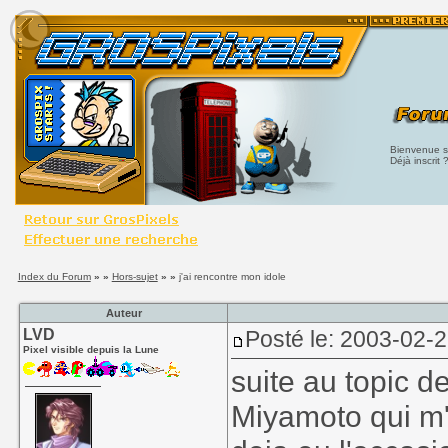
Bienvenue su
Déjà inscrit 
Index du Forum
» »
Hors-sujet
» »
j'ai rencontre mon idole
Auteur
LVD
Posté le: 2003-02-
Pixel visible depuis la Lune
suite au topic d
Miyamoto qui m'