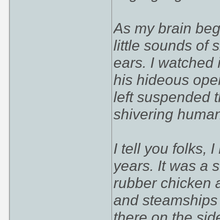
As my brain bega
little sounds of 
ears. I watched 
his hideous ope
left suspended t
shivering huma
I tell you folks, 
years. It was a 
rubber chicken a
and steamships a
there on the side