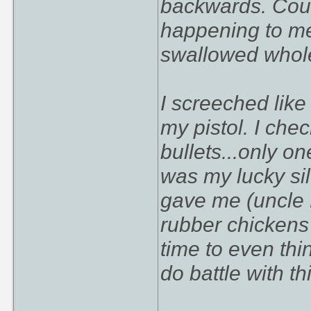
backwards. Could
happening to me
swallowed whole
I screeched like
my pistol. I che
bullets...only on
was my lucky sil
gave me (uncle M
rubber chickens 
time to even thi
do battle with th