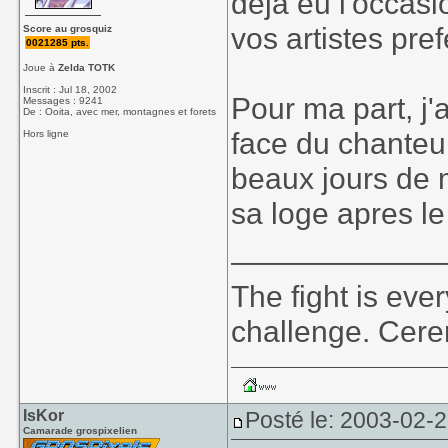
deja eu l'occasi
vos artistes pref
Score au grosquiz
0021285 pts.
Joue à
Zelda TOTK
Inscrit : Jul 18, 2002
Pour ma part, j'
Messages : 9241
De : Ooita, avec mer, montagnes et forets
face du chanteu
Hors ligne
beaux jours de m
sa loge apres le
____________
The fight is eve
challenge. Cer
IsKor
Posté le: 2003-02-
Camarade grospixelien