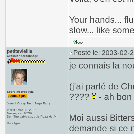
Your hands... fl
slow... like so
petitevieille
Posté le: 2003-02-
Grossier personnage
je connais la no
(j'ai parlé de 
Score au grosquiz
????
- ah bon 
0008865 pts.
Joue à
Crazy Taxi, Sega Rally
Inscrit : Mar 08, 2002
Messages : 10287
Moi aussi Bitter
De : The cable car, puis Pizza Hut™.
Hors ligne
demande si ce n