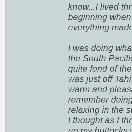
know...I lived th
beginning when 
everything made
I was doing what
the South Pacif
quite fond of t
was just off Tahi
warm and pleasan
remember doing s
relaxing in the 
I thought as I t
up my buttocks w