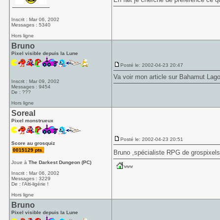
Inscrit : Mar 06, 2002
Messages : 5340
Hors ligne
Bruno
Pixel visible depuis la Lune
Posté le: 2002-04-23 20:47
Va voir mon article sur
Bahamut Lag
Inscrit : Mar 09, 2002
Messages : 9454
De : ???
Hors ligne
Soreal
Pixel monstrueux
Posté le: 2002-04-23 20:51
Score au grosquiz
0015129 pts.
Bruno ,spécialiste RPG de grospixels
Joue à
The Darkest Dungeon (PC)
Inscrit : Mar 06, 2002
Messages : 3229
De : l'Alti-ligérie !
Hors ligne
Bruno
Pixel visible depuis la Lune