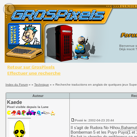
Bienvenue su
Déjà inscrit 
Index du Forum
» »
Technique
» »
Recherche traductions en anglais de quelques jeux Sup
Auteur
Rec
Kaede
Pixel visible depuis la Lune
Posté le: 2002-04-23 20:44
Il s'agit de Rudora No Hihou,
Bahamut
Bomberman 5 et les Puyo Puyo(1 et 
En fait je cherche de préférence ce q