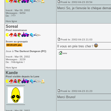
Posté le: 2002-04-23 20:54
Merci So, je t'envoie le chèque demai
Inscrit : Mar 09, 2002
Messages : 9454
De : ???
Hors ligne
Soreal
Pixel monstrueux
Posté le: 2002-04-23 21:03
Score au grosquiz
0015129 pts.
Il vous en prie tres cher !
Joue à
The Darkest Dungeon (PC)
Inscrit : Mar 06, 2002
Messages : 3229
De : l'Alti-ligérie !
Hors ligne
Kaede
Pixel visible depuis la Lune
Posté le: 2002-04-23 21:23
Merci Bruno!
Inscrit : Mar 06, 2002