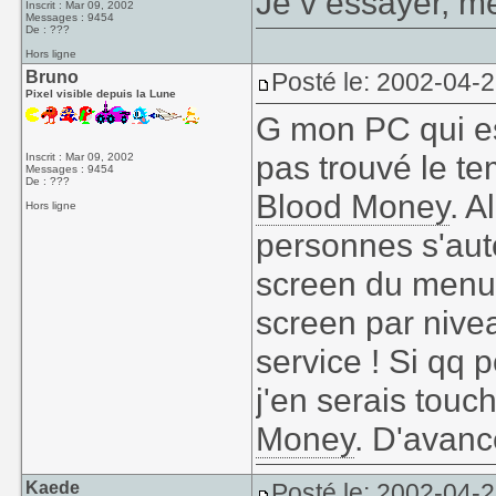
Je v essayer, me
Inscrit : Mar 09, 2002
Messages : 9454
De : ???
Hors ligne
Bruno
Posté le: 2002-04-
Pixel visible depuis la Lune
G mon PC qui es
pas trouvé le te
Inscrit : Mar 09, 2002
Messages : 9454
De : ???
Blood Money
. A
Hors ligne
personnes s'auto
screen du menu 
screen par nive
service ! Si qq 
j'en serais touch
Money
. D'avanc
Kaede
Posté le: 2002-04-