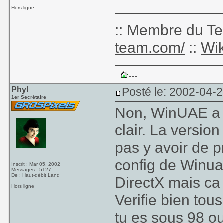
____________
Hors ligne
:: Membre du T
team.com/
::
Wik
Phyl
Posté le: 2002-04-
1er Secrétaire
Non, WinUAE a p
clair. La version
pas y avoir de 
config de Winuae
Inscrit : Mar 05, 2002
Messages : 5127
De : Haut-débit Land
DirectX mais ca
Hors ligne
Verifie bien tou
tu es sous 98 o