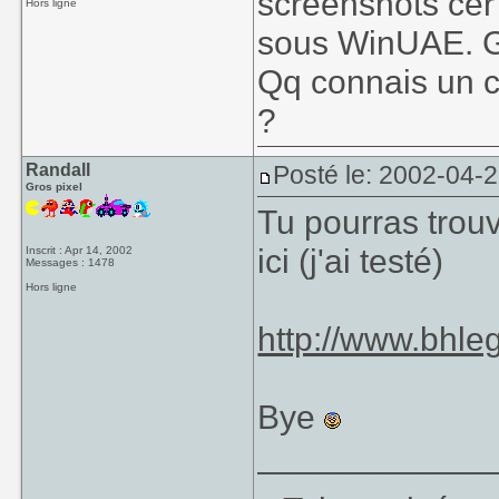
screenshots cer 
Hors ligne
sous WinUAE. G 
Qq connais un co
?
Randall
Posté le: 2002-04-
Gros pixel
Tu pourras trouv
ici (j'ai testé)
Inscrit : Apr 14, 2002
Messages : 1478
Hors ligne
http://www.bhl
Bye
____________