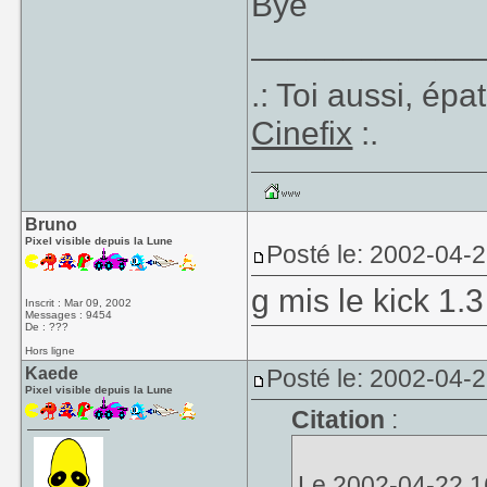
Bye
____________
.: Toi aussi, ép
Cinefix
:.
Bruno
Pixel visible depuis la Lune
Posté le: 2002-04-
g mis le kick 1
Inscrit : Mar 09, 2002
Messages : 9454
De : ???
Hors ligne
Kaede
Posté le: 2002-04-
Pixel visible depuis la Lune
Citation
:
Le 2002-04-22 16