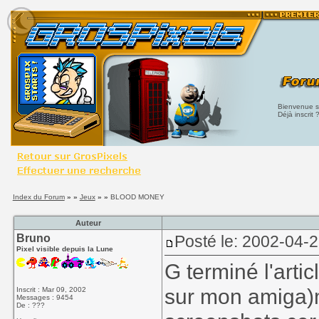
Bienvenue su
Déjà inscrit 
Index du Forum
» »
Jeux
» »
BLOOD MONEY
Auteur
Bruno
Posté le: 2002-04-
Pixel visible depuis la Lune
G terminé l'artic
sur mon amiga)
Inscrit : Mar 09, 2002
Messages : 9454
De : ???