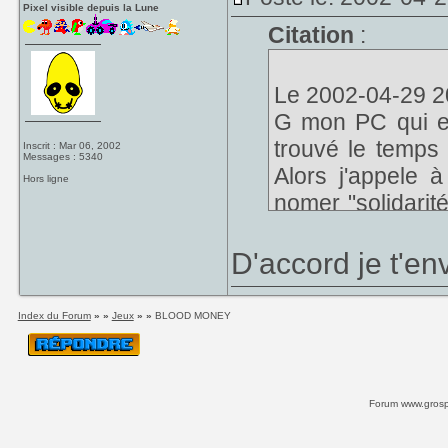
Pixel visible depuis la Lune
Citation
:
Le 2002-04-29 20
G mon PC qui es
trouvé le temps
Inscrit : Mar 06, 2002
Messages : 5340
Alors j'appele 
Hors ligne
nomer "solidarit
planetes et deu
grand service ! 
D'accord je t'en
serais touché c
D'avance merci.
Index du Forum
» »
Jeux
» »
BLOOD MONEY
Forum www.grospi