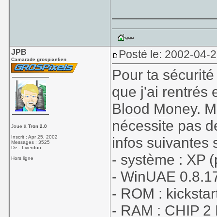
____________
JPB
Posté le: 2002-04-
Camarade grospixelien
Pour ta sécurité
que j'ai rentrés 
Blood Money
. M
nécessite pas de
Joue à
Tron 2.0
Inscrit : Apr 25, 2002
infos suivantes 
Messages : 3525
De : Liverdun
- système : XP (p
Hors ligne
- WinUAE 0.8.17
- ROM : kickstart
- RAM : CHIP 2