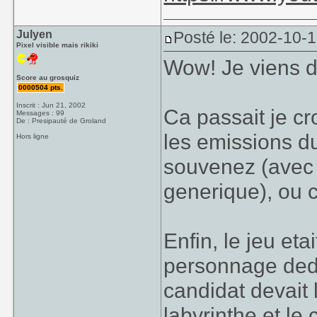
Julyen
Posté le: 2002-10-
Pixel visible mais rikiki
Wow! Je viens de
Score au grosquiz
0000504 pts.
Inscrit : Jun 21, 2002
Ca passait je cr
Messages : 99
De : Presipauté de Groland
les emissions du
Hors ligne
souvenez (avec
generique), ou c
Enfin, le jeu et
personnage dedan
candidat devait 
labyrinthe et le