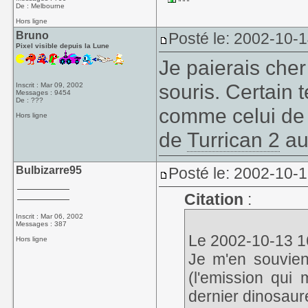
De : Melbourne
Hors ligne
Bruno
Posté le: 2002-10-
Pixel visible depuis la Lune
Je paierais cher
souris. Certain
Inscrit : Mar 09, 2002
Messages : 9454
De : ???
comme celui de
Hors ligne
de
Turrican 2
au
Bulbizarre95
Posté le: 2002-10-
Citation
:
Inscrit : Mar 06, 2002
Messages : 387
Le 2002-10-13 16
Hors ligne
Je m'en souvien
(l'emission qui
dernier dinosaur