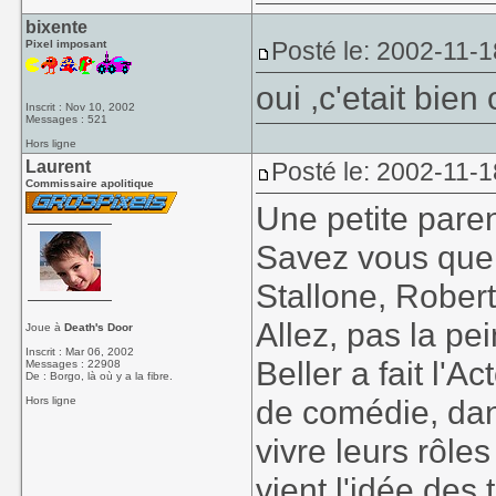
bixente
Posté le: 2002-11-1
Pixel imposant
oui ,c'etait bien
Inscrit : Nov 10, 2002
Messages : 521
Hors ligne
Laurent
Posté le: 2002-11-1
Commissaire apolitique
Une petite pare
Savez vous quel
Stallone, Robert
Allez, pas la pe
Joue à
Death's Door
Inscrit : Mar 06, 2002
Beller a fait l'A
Messages : 22908
De : Borgo, là où y a la fibre.
de comédie, dan
Hors ligne
vivre leurs rôle
vient l'idée des