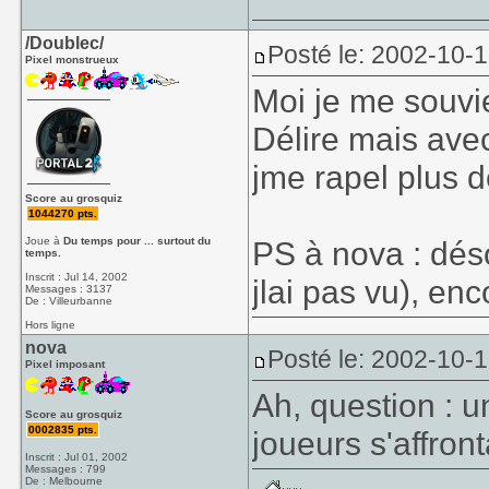
/Doublec/
Posté le: 2002-10-
Pixel monstrueux
Moi je me souvi
Délire mais avec
jme rapel plus d
Score au grosquiz
1044270 pts.
Joue à
Du temps pour ... surtout du
PS à nova : déso
temps.
Inscrit : Jul 14, 2002
jlai pas vu), en
Messages : 3137
De : Villeurbanne
Hors ligne
nova
Posté le: 2002-10-
Pixel imposant
Ah, question : 
Score au grosquiz
0002835 pts.
joueurs s'affron
Inscrit : Jul 01, 2002
Messages : 799
De : Melbourne