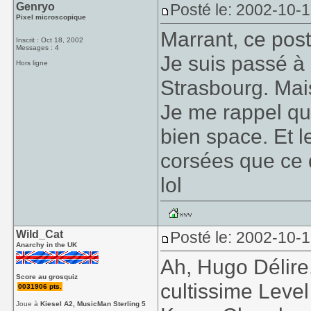
Genryo
Posté le: 2002-10-
Pixel microscopique
Marrant, ce pos
Inscrit : Oct 18, 2002
Messages : 4
Je suis passé à
Hors ligne
Strasbourg. Mais 
Je me rappel qu
bien space. Et l
corsées que ce 
lol
Wild_Cat
Posté le: 2002-10-
Anarchy in the UK
Ah, Hugo Délire
Score au grosquiz
cultissime Leve
0031906 pts.
Joue à
Kiesel A2, MusicMan Sterling 5