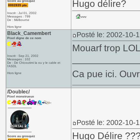
Hugo délire?
Score au grosquiz
0002835 pts.
Inscrit : Jul 01, 2002
Messages : 799
De : Melbourne
Hors ligne
Black_Camembert
Posté le: 2002-10-
Pixel digne de ce nom
Mouarf trop LOL
____________
Inscrit : Sep 21, 2002
Messages : 102
De : De Chicoutimi la ou y le cable et
l'ASDL
Ca pue ici. Ouvr
Hors ligne
/Doublec/
Pixel monstrueux
Posté le: 2002-10-
Hugo Délire ??
Score au grosquiz