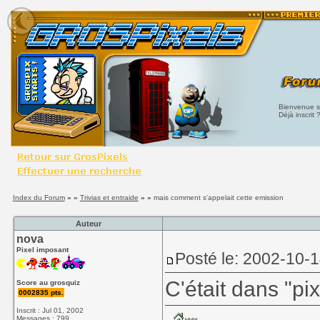
Bienvenue su
Déjà inscrit 
Index du Forum
» »
Trivias et entraide
» »
mais comment s'appelait cette emission
Auteur
nova
Pixel imposant
Posté le: 2002-10-
C'était dans "pixi
Score au grosquiz
0002835 pts.
Inscrit : Jul 01, 2002
Messages : 799