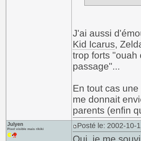
Les petites sequ
jeux nes, et cha
Zelda.
J'ai aussi d'ém
La voix off etait
Kid Icarus
, Zeld
trop forts "ouah
passage"...
En tout cas une
me donnait envi
parents (enfin q
Julyen
Posté le: 2002-10-
Pixel visible mais rikiki
Oui, je me souvi