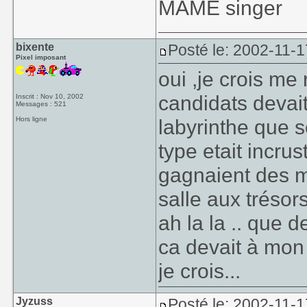
MAME singer
un mur il perdait
Ensuite il y avai
de lion laché dan
bixente
Posté le: 2002-11-1
Pixel imposant
oui ,je crois me
Enfin ca date pas 
candidats devait
Inscrit : Nov 10, 2002
Messages : 521
Hors ligne
labyrinthe que se
type etait incrust
gagnaient des 
salle aux trésors 
ah la la .. que d
ca devait à mon 
je crois...
Jyzuss
Posté le: 2002-11-1