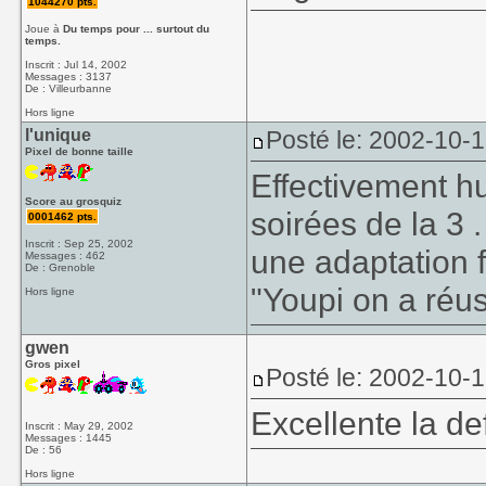
1044270 pts.
Joue à
Du temps pour ... surtout du
temps.
Inscrit : Jul 14, 2002
Messages : 3137
De : Villeurbanne
Hors ligne
l'unique
Posté le: 2002-10-1
Pixel de bonne taille
Effectivement hu
Score au grosquiz
soirées de la 3 .
0001462 pts.
Inscrit : Sep 25, 2002
une adaptation 
Messages : 462
De : Grenoble
"Youpi on a réus
Hors ligne
gwen
Gros pixel
Posté le: 2002-10-
Excellente la de
Inscrit : May 29, 2002
Messages : 1445
De : 56
Hors ligne