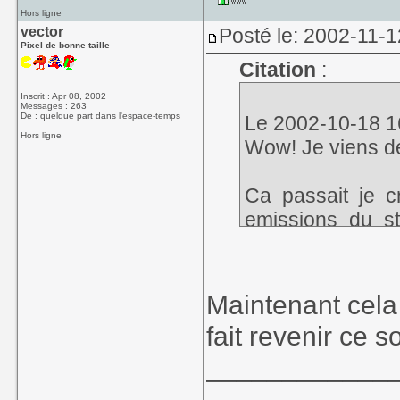
Hors ligne
vector
Posté le: 2002-11-1
Pixel de bonne taille
Citation
:
Inscrit : Apr 08, 2002
Messages : 263
De : quelque part dans l'espace-temps
Le 2002-10-18 16
Hors ligne
Wow! Je viens de
Ca passait je c
emissions du s
(avec une chans
meme peut etre a
Maintenant cela
Enfin, le jeu et
fait revenir ce s
dedans (c'etai
____________
memoriser, ensui
donnait les direc