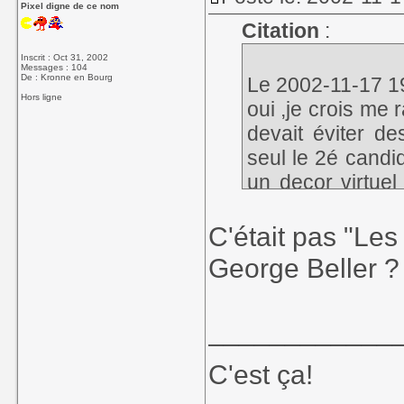
Pixel digne de ce nom
Citation
:
Inscrit : Oct 31, 2002
Messages : 104
De : Kronne en Bourg
Le 2002-11-17 19:
Hors ligne
oui ,je crois me
devait éviter d
seul le 2é candid
un decor virtuel
dans une éspèce d
ah la la .. que de
C'était pas "Le
ca devait à mon
George Beller ?
crois...
____________
C'est ça!