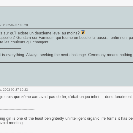
e: 2002-09-27 03:20
'es sur qu'il existe un deuxieme level au moins?
ppelle Z-Gundam sur Famicom qui tourne en boucle lui aussi... enfin non, pas t
ste les couleurs qui changent...
___________
t is everything. Always seeking the next challenge. Ceremony means nothing
e: 2002-09-27 10:22
 je crois que 5ème axe avait pas de fin, c'était un jeu infini.... donc forcément 
___________
-----------------------------
ng girl is one of the least benightedly unintelligent organic life forms it has 
avoid meeting
-----------------------------