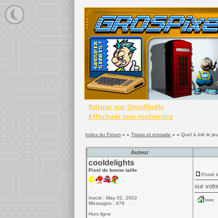
Index du Forum
» »
Trivias et entraide
» »
Quel à été le jeu 
Auteur
cooldelights
Pixel de bonne taille
Posté l
sur votr
Inscrit : May 02, 2002
Messages : 476
Hors ligne