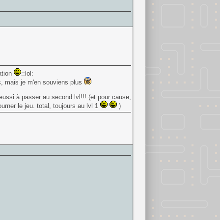
ation
::lol:
os, mais je m'en souviens plus
eussi à passer au second lvl!!! (et pour cause,
ourner le jeu. total, toujours au lvl 1
)