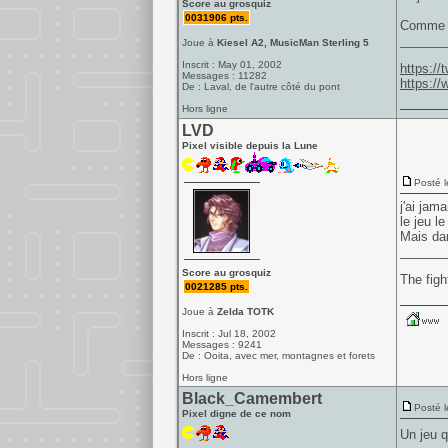
Score au grosquiz
0031906 pts.
Comme qu
______
Joue à
Kiesel A2, MusicMan Sterling 5
Inscrit : May 01, 2002
https:/
Messages : 11282
https:/
De : Laval, de l'autre côté du pont
Hors ligne
LVD
Pixel visible depuis la Lune
Posté l
j'ai jam
le jeu le
Mais dan
______
Score au grosquiz
The figh
0021285 pts.
Joue à
Zelda TOTK
Inscrit : Jul 18, 2002
Messages : 9241
De : Ooita, avec mer, montagnes et forets
Hors ligne
Black_Camembert
Posté l
Pixel digne de ce nom
Un jeu q