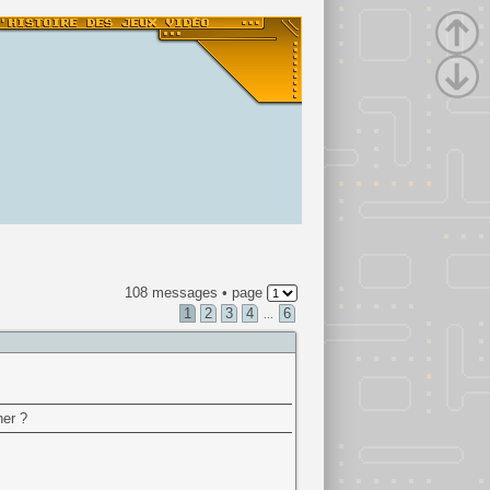
108 messages • page
1
2
3
4
6
...
ner ?