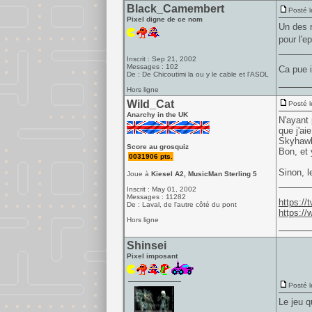
Black_Camembert
Posté l
Pixel digne de ce nom
Un des r
pour l'
______
Inscrit : Sep 21, 2002
Messages : 102
Ca pue i
De : De Chicoutimi la ou y le cable et l'ASDL
Hors ligne
Wild_Cat
Posté l
Anarchy in the UK
N'ayant 
que j'ai
Skyhawk,
Score au grosquiz
Bon, et 
0031906 pts.
Sinon, le
Joue à
Kiesel A2, MusicMan Sterling 5
______
Inscrit : May 01, 2002
Messages : 11282
https:/
De : Laval, de l'autre côté du pont
https:/
Hors ligne
Shinsei
Pixel imposant
Posté l
Le jeu q