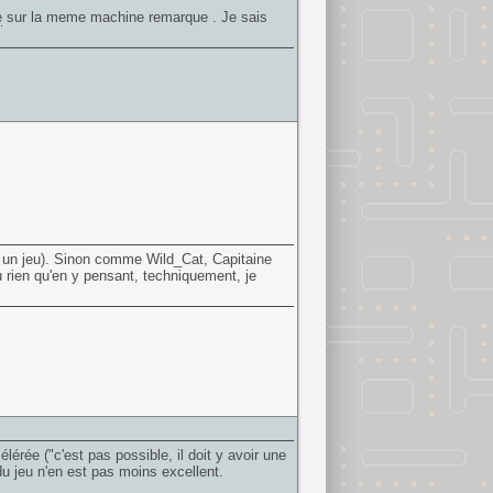
e
sur la meme machine remarque . Je sais
un jeu). Sinon comme Wild_Cat, Capitaine
 rien qu'en y pensant, techniquement, je
lérée ("c'est pas possible, il doit y avoir une
du jeu n'en est pas moins excellent.