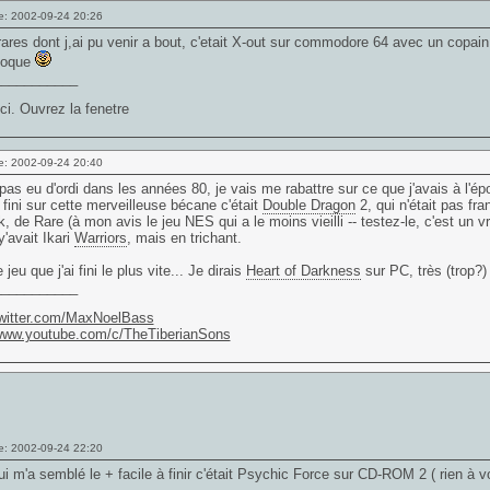
e: 2002-09-24 20:26
ares dont j,ai pu venir a bout, c'etait X-out sur commodore 64 avec un copai
epoque
___________
ci. Ouvrez la fenetre
e: 2002-09-24 20:40
pas eu d'ordi dans les années 80, je vais me rabattre sur ce que j'avais à l'ép
e fini sur cette merveilleuse bécane c'était
Double Dragon
2, qui n'était pas fra
 de Rare (à mon avis le jeu NES qui a le moins vieilli -- testez-le, c'est un vra
y'avait Ikari
Warriors
, mais en trichant.
 jeu que j'ai fini le plus vite... Je dirais
Heart of Darkness
sur PC, très (trop?)
___________
/twitter.com/MaxNoelBass
/www.youtube.com/c/TheTiberianSons
e: 2002-09-24 22:20
ui m'a semblé le + facile à finir c'était Psychic Force sur CD-ROM 2 ( rien à v