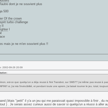
usters
d'autre dont je ne souvient plus
ga 500
er Of the crown
esprit turbo challenge
n
II
fighter
I
at
 ace
res mais je ne m'en souvient plus !!
e: 2002-09-26 20:09
tation
:
Sinon, est-ce que quelqu'un a déja reussi à finir Transbot, sur SMS?? j'ai même pas reussi à passe
NFINI!! si, j'ai mis l'invincibilité, et pendant toute une aprem, j'ai laissé tourner le jeu. total, toujour
and j'étais "petit" il y'a un jeu qui me paraissait quasi impossible à finir , d
tout ) . Je serais assez curieux aussi de savoir si quelqu'un a réussi à aller au