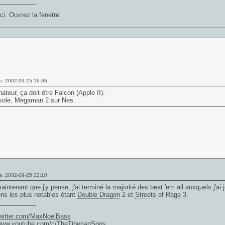
___________
ci. Ouvrez la fenetre
e: 2002-09-25 16:36
nateur, ça doit être
Falcon
(Apple II).
sole,
Megaman
2 sur Nes.
e: 2002-09-25 22:10
aintenant que j'y pense, j'ai terminé la majorité des beat 'em all auxquels j'a
ns les plus notables étant
Double Dragon
2 et
Streets of Rage 3
.
___________
/twitter.com/MaxNoelBass
/www.youtube.com/c/TheTiberianSons