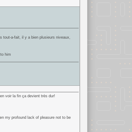
out-a-fait, il y a bien plusieurs niveaux,
 to him
en voir la fin ça devient très dur!
been my profound lack of pleasure not to be