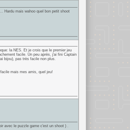
n... Hardu mais wahoo quel bon petit shoot
oque: la NES. Et je crois que le premier jeu
nchement facile. Un peu après, j'ai fini Captain
i bijou), pas très facile non plus.
 facile mais mes amis, quel jeu!
oir avec le puzzle game c'est un shoot ) .