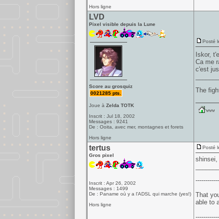
Hors ligne
LVD
Pixel visible depuis la Lune
Posté l
Iskor, t
Ca me ra
c'est ju
______
Score au grosquiz
The figh
0021285 pts.
Joue à
Zelda TOTK
Inscrit : Jul 18, 2002
Messages : 9241
De : Ooita, avec mer, montagnes et forets
Hors ligne
tertus
Posté l
Gros pixel
shinsei,
______
------------
Inscrit : Apr 26, 2002
Messages : 1499
De : Paname où y a l'ADSL qui marche (yes!)
That you
able to 
Hors ligne
------------