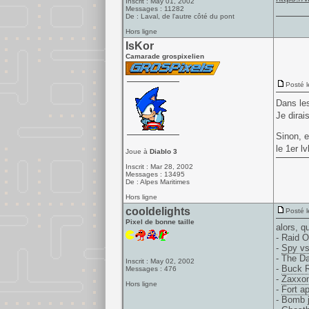
Inscrit : May 01, 2002
Messages : 11282
De : Laval, de l'autre côté du pont
Hors ligne
IsKor
Camarade grospixelien
Posté l
Dans les
Je dirai
Sinon, e
le 1er lv
Joue à
Diablo 3
Inscrit : Mar 28, 2002
Messages : 13495
De : Alpes Maritimes
Hors ligne
cooldelights
Posté l
Pixel de bonne taille
alors, q
- Raid 
-
Spy v
- The Da
Inscrit : May 02, 2002
-
Buck 
Messages : 476
-
Zaxxo
Hors ligne
-
Fort a
- Bomb j