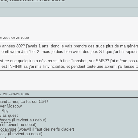
e: 2002-09-26 10:20
 années 80?? j'avais 1 ans, donc je vais prendre des trucs plus de ma génér
s
earthworm Jim
1 et 2. mais je dois bien avoir des jeux ST que j'ai fini rapid
st-ce que quelqu'un a déja reussi à finir Transbot, sur SMS?? j'ai même pas r
l est INFINI!! si, j'ai mis l'invincibilité, et pendant toute une aprem, j'ai laissé t
e: 2002-09-26 18:06
uand a moi, ce fut sur C64 !!
Over Moscow
s Spy
llas quest
Rogers
(il revient au debut)
n
(il revient au debut)
pocalypse
(woaw!! il faut des nerfs d'acier)
ack (il revient au debut)