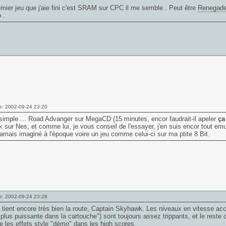
emier jeu que j'aie fini c'est SRAM sur CPC il me semble . Peut être
Renegad
 .
e: 2002-09-24 23:20
simple ... Road Advanger sur MegaCD (15 minutes, encor faudrait-il apeler
ça
sur Nes, et comme lui, je vous conseil de l'essayer, j'en suis encor tout emu
jamais imaginé à l'époque voire un jeu comme celui-ci sur ma ptite 8 Bit.
e: 2002-09-24 23:28
il tient encore très bien la route, Captain Skyhawk. Les niveaux en vitesse accé
plus puissante dans la cartouche") sont toujours assez trippants, et le reste 
re les effets style "démo" dans les high scores.