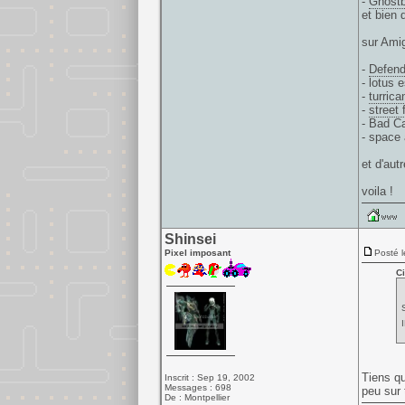
-
Ghostb
et bien 
sur Ami
-
Defend
- lotus 
-
turrica
-
street 
- Bad C
- space
et d'aut
voila !
Shinsei
Pixel imposant
Posté l
Ci
I
Tiens qu
Inscrit : Sep 19, 2002
Messages : 698
peu sur 
De : Montpellier