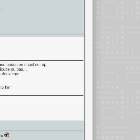
.
 une bouse en shoot'em up...
iculte ou pas...
a deuxieme...
 to him
tem