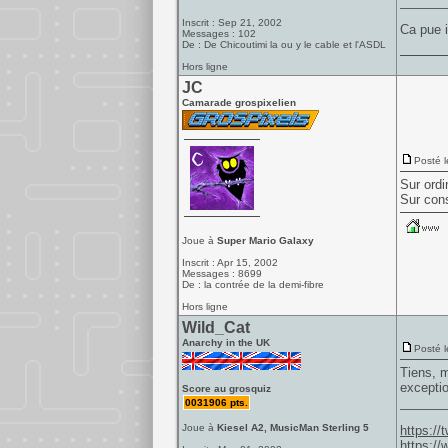
______
Inscrit : Sep 21, 2002
Ca pue i
Messages : 102
De : De Chicoutimi la ou y le cable et l'ASDL
Hors ligne
JC
Camarade grospixelien
Posté l
Sur ordi
Sur con
Joue à
Super Mario Galaxy
Inscrit : Apr 15, 2002
Messages : 8699
De : la contrée de la demi-fibre
Hors ligne
Wild_Cat
Anarchy in the UK
Posté l
Tiens, m
exceptio
Score au grosquiz
______
0031906 pts.
Joue à
Kiesel A2, MusicMan Sterling 5
https:/
https:/