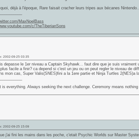
oi, déjà à l'époque, Rare faisait cracher leurs tripes aux bécanes Nintendo..
___________
/twitter.com/MaxNoelBass
/www.youtube.com/c/TheTiberianSons
e: 2002-09-25 03:35
ais depasse le 1er niveau a Captain Skyhawk... faut dire que je suis vraiment
 plus facile a finir? ca depend si c'est un jeu ou on peut regler le niveau de diff
s mon cas, Super Valis(SNES)fini a la 1ere partie et Ninja Turtles 2(NES)a l
___________
t is everything. Always seeking the next challenge. Ceremony means nothing
e: 2002-09-25 15:09
ue j'ai fini les mains dans les poche, c'etait Psychic Worlds sur Master Sys