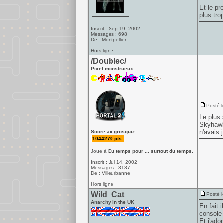
Et le pr
plus trop
Inscrit : Sep 19, 2002
Messages : 698
De : Montpellier
Hors ligne
/Doublec/
Pixel monstrueux
Posté l
Le plus 
Skyhawk 
n'avais 
Score au grosquiz
1044270 pts.
Joue à
Du temps pour ... surtout du temps.
Inscrit : Jul 14, 2002
Messages : 3137
De : Villeurbanne
Hors ligne
Wild_Cat
Posté l
Anarchy in the UK
En fait 
console 
Et j'ado