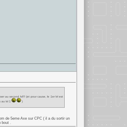
r au second lvl!!! (et pour cause, le 1er lvl est
s au lvl 1
)
u nom de 5eme Axe sur CPC ( il a du sortir un
 bout .