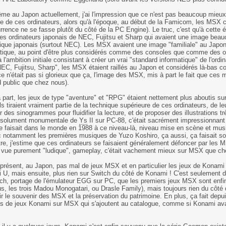
me au Japon actuellement, j'ai l'impression que ce n'est pas beaucoup mie
ge de ces ordinateurs, alors qu'à l'époque, au début de la Famicom, les MSX
rrence ne se fasse plutôt du côté de la PC Engine). Le truc, c'est qu'à cette 
es ordinateurs japonais de NEC, Fujitsu et Sharp qui avaient une image beau
ique japonais (surtout NEC). Les MSX avaient une image "familiale" au Japon, 
atique, au point d'être plus considérés comme des consoles que comme des or
à l'ambition initiale consistant à créer un vrai "standard informatique" de l'ordin
 NEC, Fujitsu, Sharp", les MSX étaient raillés au Japon et considérés là-bas 
e n'était pas si glorieux que ça, l'image des MSX, mis à part le fait que ce
 public que chez nous).
part, les jeux de type "aventure" et "RPG" étaient nettement plus aboutis sur
ils tiraient vraiment partie de la technique supérieure de ces ordinateurs, de 
er des sinogrammes pour fluidifier la lecture, et de proposer des illustrations
 absolument monumentale de
Ys
II sur PC-88, c'était sacrément impressionnant
e faisait dans le monde en 1988 à ce niveau-là, niveau mise en scène et mu
 notamment les premières musiques de Yuzo Koshiro, ça aussi, ça faisait son 
re, j'estime que ces ordinateurs se faisaient généralement défoncer par les MS
e vue purement "ludique", gameplay, c'était vachement mieux sur MSX que ch
présent, au Japon, pas mal de jeux MSX et en particulier les jeux de Konami so
i U, mais ensuite, plus rien sur Switch du côté de Konami ! C'est seulement
tch, portage de l'émulateur EGG sur PC, que les premiers jeux MSX sont enf
us, les trois Madou Monogatari, ou Drasle Family), mais toujours rien du côté
ir le souvenir des MSX et la préservation du patrimoine. En plus, ça fait d
lus de jeux Konami sur MSX qui s'ajoutent au catalogue, comme si Konami av