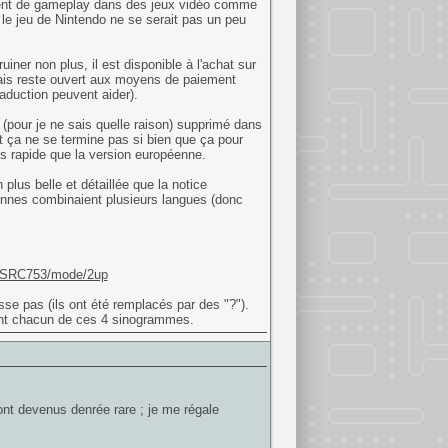
ément de gameplay dans des jeux vidéo comme
 le jeu de Nintendo ne se serait pas un peu
iner non plus, il est disponible à l'achat sur
mais reste ouvert aux moyens de paiement
aduction peuvent aider).
 (pour je ne sais quelle raison) supprimé dans
et ça ne se termine pas si bien que ça pour
us rapide que la version européenne.
 plus belle et détaillée que la notice
ennes combinaient plusieurs langues (donc
EESRC753/mode/2up
se pas (ils ont été remplacés par des "?").
tent chacun de ces 4 sinogrammes.
nt devenus denrée rare ; je me régale