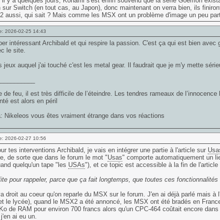
, il y a quelques jours, Konami s'est enfin souvenu que la série Goemon exist
ur Switch (en tout cas, au Japon), donc maintenant on verra bien, ils finiron
2 aussi, qui sait ? Mais comme les MSX ont un problème d'image un peu part
e: 2026-02-25 14:43
er intéressant Archibald et qui respire la passion. C'est ça qui est bien avec g
 le site.
s jeux auquel j'ai touché c'est les metal gear. Il faudrait que je m'y mette séri
___________
 de feu, il est très difficile de l’éteindre. Les tendres rameaux de l’innocence 
nté est alors en péril
: Nikeleos vous êtes vraiment étrange dans vos réactions
e: 2026-02-27 10:56
ur tes interventions Archibald, je vais en intégrer une partie à l'article sur
Usa
icle, de sorte que dans le forum le mot "
Usas
" comporte automatiquement un lien 
and quelqu'un tape "les
USAs
"), et ce topic est accessible à la fin de l'artic
ofite pour rappeler, parce que ça fait longtemps, que toutes ces fonctionnalité
 droit au coeur qu'on reparle du MSX sur le forum. J'en ai déjà parlé mais à l'
et le lycée), quand le MSX2 a été annoncé, les MSX ont été bradés en Franc
o de RAM pour environ 700 francs alors qu'un CPC-464 coûtait encore dans l
j'en ai eu un.