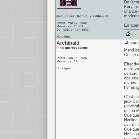
De façon
Konami p
chance 
moderne
Joue à
Clair Obscur Expedition 33
Inscrit : Mar 17, 2002
En atten
Messages : 10509
De : Lille, en l'an 3000.
Hors ligne
Archibald
Posté l
Pixel microscopique
Merci b
Oui, je 
Inscrit : Jan 26, 2026
Messages : 12
Effectiv
Hors ligne
de n'avo
de scrol
absurde 
revues c
hommag
C'est do
jeux Com
(privilé
du jeu M
Quelque
Hydlide 
ayant fa
Quelque
Ne pas o
des jeu