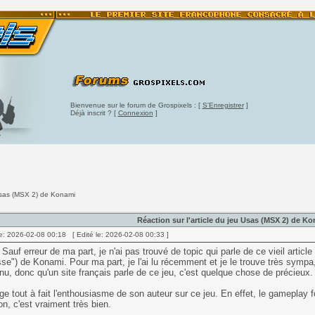
Bienvenue sur le forum de Grospixels : [
S'Enregistrer
]
Déjà inscrit ? [
Connexion
]
 Usas (MSX 2) de Konami
Réaction sur l'article du jeu Usas (MSX 2) de K
e: 2026-02-08 00:18 [ Edité le: 2026-02-08 00:33 ]
 Sauf erreur de ma part, je n'ai pas trouvé de topic qui parle de ce vieil artic
e") de Konami. Pour ma part, je l'ai lu récemment et je le trouve très sympa
nu, donc qu'un site français parle de ce jeu, c'est quelque chose de précieux.
ge tout à fait l'enthousiasme de son auteur sur ce jeu. En effet, le gameplay 
ion, c'est vraiment très bien.