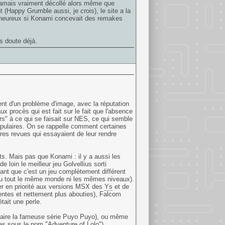
 jamais vraiment décollé alors même que
Happy Grumble aussi, je crois), le site a la
t heureux si Konami concevait des remakes
s doute déjà.
nt d'un problème d'image, avec la réputation
x procès qui est fait sur le fait que l'absence
urs" à ce qui se faisait sur NES, ce qui semble
opulaires. On se rappelle comment certaines
res revues qui essayaient de leur rendre
s. Mais pas que Konami : il y a aussi les
 loin le meilleur jeu Golvellius sorti
ant que c'est un jeu complètement différent
 du tout le même monde ni les mêmes niveaux).
r en priorité aux versions MSX des
Ys
et de
lentes et nettement plus abouties), Falcom
tait une perle.
inaire la fameuse série Puyo Puyo), ou même
s sous le nom "Adventure of Lolo").