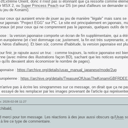
s d'Extrême Orient, donc il n'est pas si étonnant que ça ressorte comme él
r MSX 2, ou
Super Princess Peach
sur DS (on peut d'ailleurs se demander si
du jeu de Konami).
our ceux qui auraient envie de jouer au jeu de manière "légale" mais sans se ru
eur japonais "Project EGG" sur PC. Le site est principalement en japonais, 
ionaux (et pour ceux qui ne comprennent pas le japonais, quelques outils de tr
ose : la version japonaise comporte un écran de fin supplémentaire, qui a été
on européenne (et c'est dommage car, justement, la fin est très surprenante, 
 héros d'ailleurs). Et bien sûr, comme d'habitude, la version japonaise est pl
our finir, je rajoute aussi un truc : comme toujours, la notice japonaise est bien
ne (avec même des illustrations façon BD), sachant que les notices europé
e qu'ils devaient alors économiser le nombre de pages).
aponaise :
https://archive.org/details/usas_manual_japanese/mode/2up
européenne :
https://archive.org/details/TreasureOfUsasTheKonamiGBFRD
n'arrive pas à écrire les sinogrammes sur ce message, on dirait que ça ne pas
i essayé de les remplacer par les images provenant de l'article qui représen
e: 2026-02-08 11:27
chibald,
 merci pour ton message. Les réactions à des jeux aussi obscurs qu'
Usas
so
 à lire ce type de commentaire.