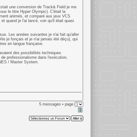
existait une conversion de Track& Field je me
us le titre Hyper Olympic). C'était la
tement animés, et comparé aux jeux VCS
 quand je l'ai lancé, voir qu'il était quasi
us. Les années suivantes je n'ai fait qu'aller
 je fonçais et je n'ai jamais été déçu), qui
tres en langue française.
avaient des possibilités techniques
 de professionalisme dans l'exécution,
e NES / Master System.
5 messages • page
1