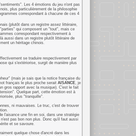
sentiments". Les 4 émotions du jeu n'ont pas
nois, plus particulièrement de la philosophie
nogrammes correspondant à chacune de ces 4
nais (plutôt dans un registre assez littéraire,
 "parties" qui composent un "tout", mais ce
ogrammes correspondant respectivement à
à aussi dans un registre plutôt littéraire de
iment un héritage chinois.
ffectivement se traduire respectivement par
hose qui s'extériorise, surgit de manière plus
nheur" (mais je sais que la notice française du
ot français le plus proche serait
AISANCE
, je
n gros rapport avec la musique). C'est le fait
tension". Quelque part, cette émotion est à
orisée, plus "tranquille".
nes, ni mauvaises. Le truc, c'est de trouver
tion.
e l'aisance une fin en soi, dans une stratégie
e n'est pas bon non plus. Donc qu'il faut aussi
mérite et se savoure.
vraiment quelque chose d'ancré dans les