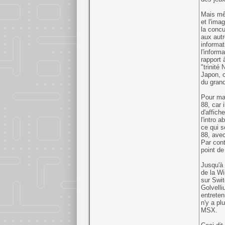
Mais mê
et l'ima
la concu
aux autr
informat
l'inform
rapport 
"trinité
Japon, c
du grand
Pour ma 
88, car 
d'affich
l'intro
ce qui s
88, avec
Par cont
point d
Jusqu'à 
de la Wi
sur Swi
Golvelli
entreten
n'y a p
MSX.