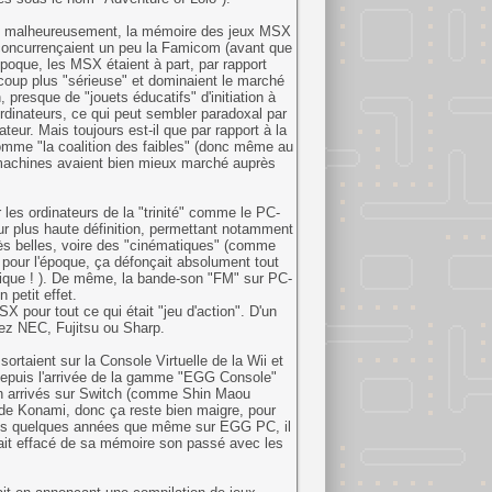
ux malheureusement, la mémoire des jeux MSX
 concurrençaient un peu la Famicom (avant que
époque, les MSX étaient à part, par rapport
coup plus "sérieuse" et dominaient le marché
presque de "jouets éducatifs" d'initiation à
dinateurs, ce qui peut sembler paradoxal par
ateur. Mais toujours est-il que par rapport à la
comme "la coalition des faibles" (donc même au
s machines avaient bien mieux marché auprès
 les ordinateurs de la "trinité" comme le PC-
leur plus haute définition, permettant notamment
 très belles, voire des "cinématiques" (comme
 pour l'époque, ça défonçait absolument tout
sique ! ). De même, la bande-son "FM" sur PC-
petit effet.
X pour tout ce qui était "jeu d'action". D'un
ez NEC, Fujitsu ou Sharp.
rtaient sur la Console Virtuelle de la Wii et
 depuis l'arrivée de la gamme "EGG Console"
in arrivés sur Switch (comme Shin Maou
 de Konami, donc ça reste bien maigre, pour
epuis quelques années que même sur EGG PC, il
ait effacé de sa mémoire son passé avec les