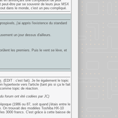
ait en annonçant une compilation de jeux
t peut-être par se souvenir de leurs jeux MSX
out dans le monde, c'est un peu compliqué.
rospixels, j'ai appris l'existence du standard
eusement un jour dessus d'ailleurs.
brûlent les premiers. Puis le vent se lève, et
s
. (EDIT : c'est fait). Je lie également le topic
hypertexte vers l'article (tant pis si ça le fait
le comme topic de réaction.
s du forum ont été codées par JC)
époque (1986 ou 87, soit quand j'étais entre le
e. On trouvait des modèles Toshiba HX-10
es 3000 francs. C'est grâce à cette baisse de