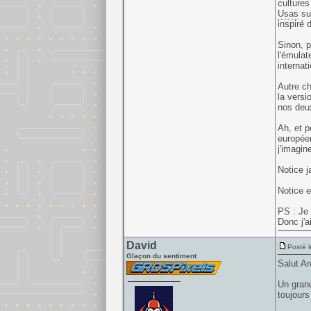
culture
Usas
su
inspiré 
Sinon, p
l'émulat
internat
Autre ch
la versi
nos deux
Ah, et p
européen
j'imagin
Notice j
Notice 
PS : Je 
Donc j'a
David
Posté l
Glaçon du sentiment
Salut Ar
Un grand
toujours