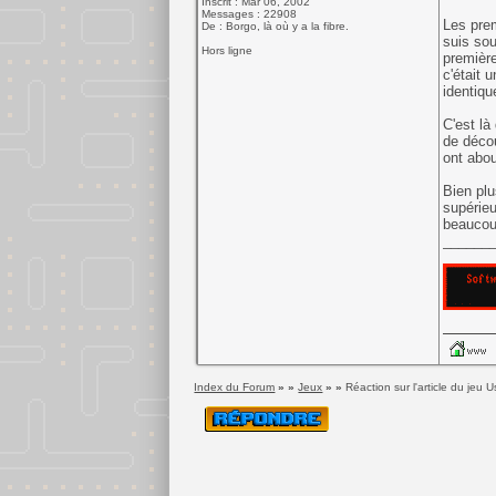
Inscrit : Mar 06, 2002
Messages : 22908
Les prem
De : Borgo, là où y a la fibre.
suis sou
Hors ligne
premièr
c'était 
identiqu
C'est là
de décou
ont abou
Bien plu
supérieu
beaucoup
______
Index du Forum
» »
Jeux
» »
Réaction sur l'article du jeu