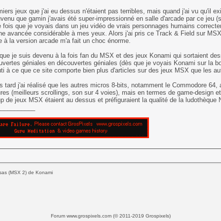
iers jeux que j'ai eu dessus n'étaient pas terribles, mais quand j'ai vu qu'il 
venu que gamin j'avais été super-impressionné en salle d'arcade par ce jeu (so
e fois que je voyais dans un jeu vidéo de vrais personnages humains correc
une avancée considérable à mes yeux. Alors j'ai pris ce Track & Field sur MSX et
e à la version arcade m'a fait un choc énorme.
 que je suis devenu à la fois fan du MSX et des jeux Konami qui sortaient dess
vertes géniales en découvertes géniales (dès que je voyais Konami sur la boîte
ti à ce que ce site comporte bien plus d'articles sur des jeux MSX que les au
s tard j'ai réalisé que les autres micros 8-bits, notamment le Commodore 64, 
res (meilleurs scrollings, son sur 4 voies), mais en termes de game-design et
 de jeux MSX étaient au dessus et préfiguraient la qualité de la ludothèqu
___________
 Usas (MSX 2) de Konami
Forum www.grospixels.com (© 2011-2019 Grospixels)