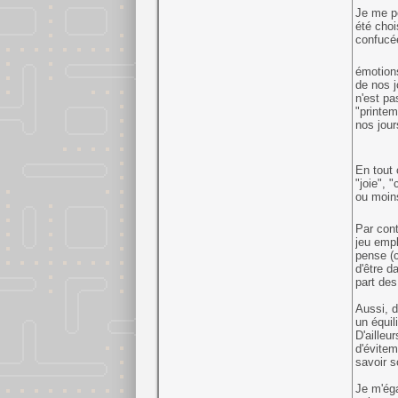
Je me pe
été choi
confucé
émotion
de nos j
n'est p
"printem
nos jour
En tout 
"joie", 
ou moins
Par cont
jeu empl
pense (c
d'être d
part des
Aussi, d
un équil
D'ailleu
d'évitem
savoir s
Je m'éga