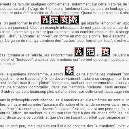
rmets de rajouter quelques compléments, notamment sur cette histoires de "
sies au hasard : il s'agit de 4 émotions fondamentales qui sont un héritage chi
enne, et qui a été exportée au Japon également. Quand on combine les 4 si
s, on peut former le mot
, qui signifie "émotion" en japo
ours en japonais). C'est un exemple intéressant de mot japonais constitué de
as le seul exemple qui existe (par exemple, si on combine chacun des 4 sin
ps", "été", "automne" et "hiver", on forme un mot qui signifie "les 4 saisons", l
s). Ce genre de mot qui combine des "parties" pour former un "tout", c'est vra
cas, comme le dit l'article, les sinogrammes
,
et
, peuvent e
"colère" et "tristesse", à savoir des émotions qui "sortent du corps", quelque c
 intense.
re, le quatrième sinogramme, à savoir
, ça ne signifie pas vraiment "bo
oyait la même traduction). Si on devait vraiment traduire ce sinogramme, le m
'est parfois traduit par "plaisir" également, sachant que ce caractère a aussi u
ans une situation "confortable", dans une "harmonie intérieure", sans aucune "
 3 autres qui sont beaucoup plus extériorisées, car celle-ci est davantage intéri
ans la philosophie confucéenne, les 4 émotions en elles-mêmes ne sont ni bon
ibre, un juste milieu entre l'absence d'émotion et le fait de se noyer dans l'émo
rs, même "l'aisance" peut devenir "mauvaise" en soi, car si une personne fait d
ent de l'effort, ne sachant plus du tout faire face à des situations difficiles, c
ortir de sa zone de confort, et que c'est en faisant un effort que l'aisance se 
re un petit peu, mais toujours est-il que ce concept des "4 émotions", c'est 