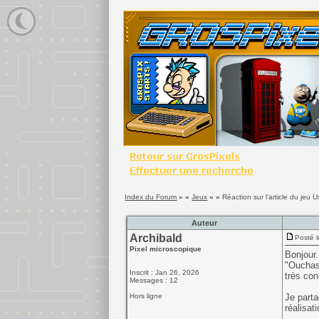
Index du Forum
» »
Jeux
» »
Réaction sur l'article du jeu
Auteur
Archibald
Posté l
Pixel microscopique
Bonjour.
"Ouchass
Inscrit : Jan 26, 2026
très con
Messages : 12
Hors ligne
Je parta
réalisat