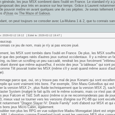
 générale, les jeux MSX sombrent dans l'oubli en France. Le standard n'y a
roposait des jeux très en avance sur leur temps. Grâce à Laurent notamment (
de pouvoir mettre en avant quelques une de ces pépites. Je serais tellemen
s d'
Usas
ou
The Maze of Galious
.
dant, on peut toujours se consoler avec La-Mulana 1 & 2, que tu connais san
e: 2026-02-12 19:12 [ Edité le: 2026-02-12 19:47 ]
eaucoup.
connais ce jeu de nom, mais je n'y ai pas encore joué.
ement, les MSX sont tombés dans l'oubli en France. De plus, les MSX souffre
ir que des portages ratés d'autres jeux surtout occidentaux. Il y a même un fau
ling, ou bien un scrolling un peu saccadé, rendrait les jeux forcément "inférie
étant donné que même aujourd'hui, il existe des jeux "à tableaux" qui sont p
omme Tilt pouvait traiter les MSX (même s'il y avait quand même aussi d'aut
e).
mmage parce que, oui, on y trouve pas mal de jeux Konami qui sont excellent
pile qui sont vraiment très bons. Par exemple, Shin Maou Golvellius qui est de
gier la version MSX 2+, plus fluide techniquement que la version MSX 2), sach
aster System (malgré le fait qu'ils ont le même scénario, mais ce n'est pas
s jeux Falcom et T&E Soft aussi (même si je ne recommanderais pas de joue
3, mieux vaut se tourner vers les versions d'origine sur PC-88 qui sont excel
it notamment "
Dragon Slayer
IV: Drasle Family" sorti d'abord sur MSX et qui é
s bons jeux Micro Cabin, également.
ublier non plus les RPG en vue subjective Madou Monogatari (dont est orig
x HAL Laboratory comme Eggerland (sorti avant les versions NES plus connue