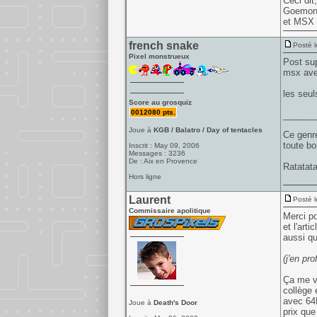
Ceci dit
Goemon s
et MSX 
french snake
Posté l
Pixel monstrueux
Post sup
msx avec
les seul
Score au grosquiz
0012080 pts.
______
Joue à
KGB / Balatro / Day of tentacles
Ce genre
toute bo
Inscrit : May 09, 2006
Messages : 3236
De : Aix en Provence
Ratatata
Hors ligne
Laurent
Posté l
Commissaire apolitique
Merci po
et l'art
aussi qu
(j'en pr
Ça me va
collège 
avec 64K
Joue à
Death's Door
prix que 