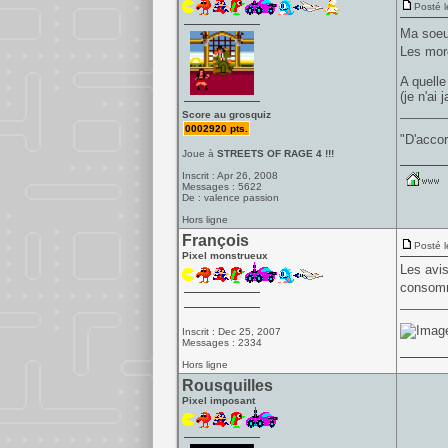
Posté l
Ma soeur
Les mor
A quelle
(je n'ai
______
Score au grosquiz
0002920 pts.
"D'accor
Joue à
STREETS OF RAGE 4 !!!
Inscrit : Apr 26, 2008
Messages : 5622
De : valence passion
Hors ligne
François
Posté l
Pixel monstrueux
Les avis
consomme
______
Inscrit : Dec 25, 2007
Messages : 2334
Hors ligne
Rousquilles
Pixel imposant