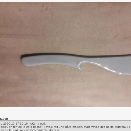
tation
:
Le 2020-12-17 10:16, IsKor a écrit :
Lorsqu'on tentait le zéro déchet, j'avais fait une pâte maison, mais yavait des petits grumeaux (j
pas du tout plu aux gosses pour ça.. J'te jure.