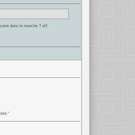
 bizarre dans le manche ? oO
tité."