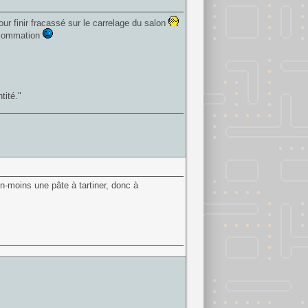
ur finir fracassé sur le carrelage du salon
onsommation
tité."
n-moins une pâte à tartiner, donc à