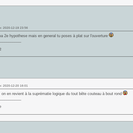
e: 2020-12-19 23:56
ma 2e hypothese mais en general tu poses à plat sur l'ouverture
___________
e: 2020-12-20 16:01
, on en revient à la suprématie logique du tout bête couteau à bout rond
___________