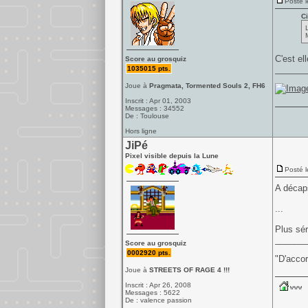
Posté l
Ci
C'est el
Score au grosquiz
______
1035015 pts.
Joue à
Pragmata, Tormented Souls 2, FH6
Inscrit : Apr 01, 2003
Messages : 34552
De : Toulouse
Hors ligne
JiPé
Pixel visible depuis la Lune
Posté l
A décaps
...
Plus sér
______
Score au grosquiz
0002920 pts.
"D'accor
Joue à
STREETS OF RAGE 4 !!!
Inscrit : Apr 26, 2008
Messages : 5622
De : valence passion