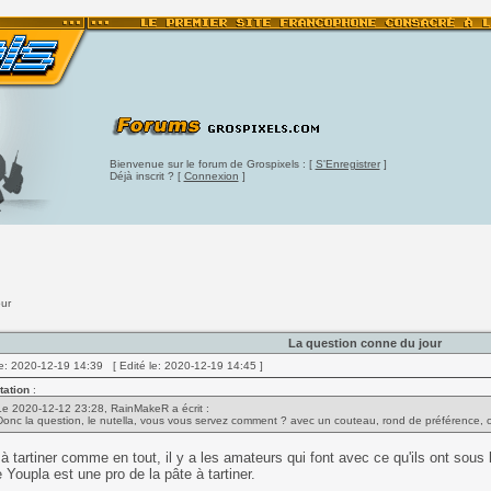
Bienvenue sur le forum de Grospixels : [
S'Enregistrer
]
Déjà inscrit ? [
Connexion
]
our
La question conne du jour
e: 2020-12-19 14:39 [ Edité le: 2020-12-19 14:45 ]
tation
:
Le 2020-12-12 23:28, RainMakeR a écrit :
Donc la question, le nutella, vous vous servez comment ? avec un couteau, rond de préférence, o
à tartiner comme en tout, il y a les amateurs qui font avec ce qu'ils ont sous la
oupla est une pro de la pâte à tartiner.