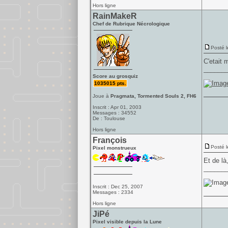
Hors ligne
RainMakeR
Chef de Rubrique Nécrologique
Posté l
C'etait 
______
Score au grosquiz
1035015 pts.
Joue à
Pragmata, Tormented Souls 2, FH6
Inscrit : Apr 01, 2003
Messages : 34552
De : Toulouse
Hors ligne
François
Posté l
Pixel monstrueux
Et de là
______
Inscrit : Dec 25, 2007
Messages : 2334
Hors ligne
JiPé
Pixel visible depuis la Lune