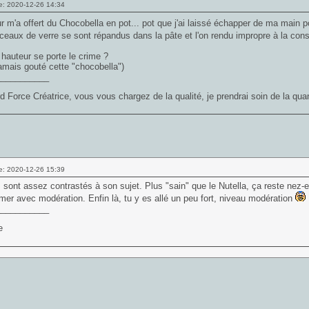
e: 2020-12-26 14:34
 m'a offert du Chocobella en pot... pot que j'ai laissé échapper de ma main po
ceaux de verre se sont répandus dans la pâte et l'on rendu impropre à la c
 hauteur se porte le crime ?
 jamais gouté cette "chocobella")
___________
d Force Créatrice, vous vous chargez de la qualité, je prendrai soin de la quan
e: 2020-12-26 15:39
 sont assez contrastés à son sujet. Plus "sain" que le Nutella, ça reste nez-e
r avec modération. Enfin là, tu y es allé un peu fort, niveau modération
___________