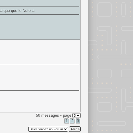
arque que le Nutella.
50 messages • page
1
2
3