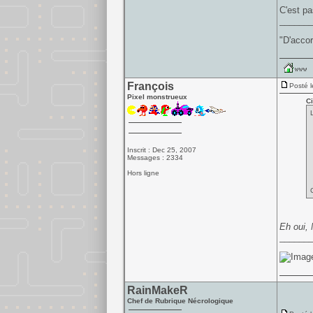
C'est p
______
"D'accor
François
Posté l
Pixel monstrueux
Ci
Inscrit : Dec 25, 2007
Messages : 2334
Hors ligne
Eh oui,
______
RainMakeR
Chef de Rubrique Nécrologique