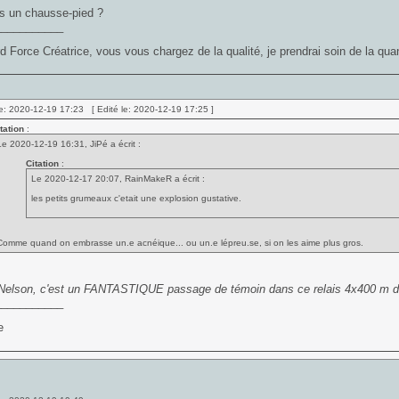
as un chausse-pied ?
___________
d Force Créatrice, vous vous chargez de la qualité, je prendrai soin de la quan
e: 2020-12-19 17:23 [ Edité le: 2020-12-19 17:25 ]
tation
:
Le 2020-12-19 16:31, JiPé a écrit :
Citation
:
Le 2020-12-17 20:07, RainMakeR a écrit :
les petits grumeaux c'etait une explosion gustative.
Comme quand on embrasse un.e acnéique... ou un.e lépreu.se, si on les aime plus gros.
 Nelson, c'est un FANTASTIQUE passage de témoin dans ce relais 4x400 m d
___________