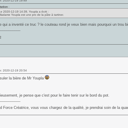
e: 2020-12-19 19:49
tation
:
Le 2020-12-19 14:39, Youpla a écrit :
Madame Youpla est une pro de la pâte à tartiner.
le qui a inventé ce truc ? le couteau rond je veux bien mais pourquoi un trou
___________
e: 2020-12-19 20:54
uler la bière de Mr Youpla
ieusement, je pense que c'est pour le faire tenir sur le bord du pot.
___________
d Force Créatrice, vous vous chargez de la qualité, je prendrai soin de la quan