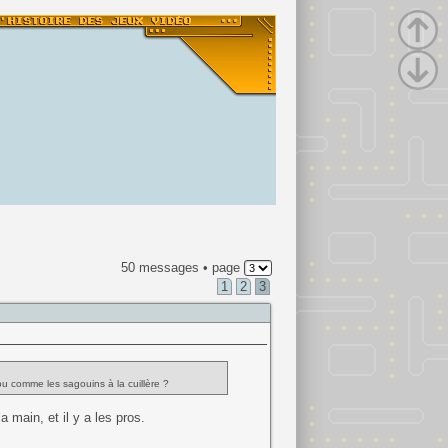
50 messages • page
1
2
3
u comme les sagouins à la cuillère ?
 main, et il y a les pros.