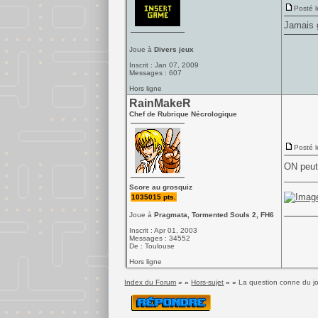
Posté l
Jamais g
Joue à
Divers jeux
Inscrit : Jan 07, 2009
Messages : 607
Hors ligne
RainMakeR
Chef de Rubrique Nécrologique
Posté l
ON peut
______
Score au grosquiz
1035015 pts.
Joue à
Pragmata, Tormented Souls 2, FH6
Inscrit : Apr 01, 2003
Messages : 34552
De : Toulouse
Hors ligne
Index du Forum
» »
Hors-sujet
» »
La question conne du j