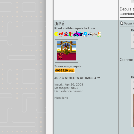
Depuis t
convienn
JiPé
Posté l
Pixel visible depuis la Lune
Ci
Comme qu
Score au grosquiz
...
0002920 pts.
Ci
Joue à
STREETS OF RAGE 4 !!!
Inscrit : Apr 26, 2008
Messages : 5622
De : valence passion
Hors ligne