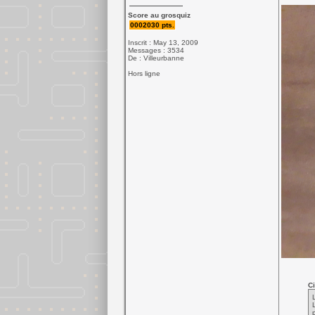
Score au grosquiz
0002030 pts.
Inscrit : May 13, 2009
Messages : 3534
De : Villeurbanne
Hors ligne
Ci