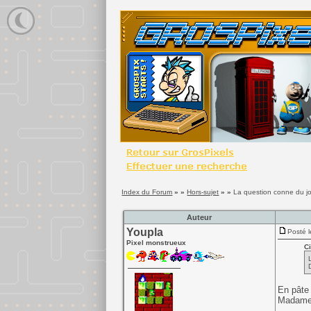
Index du Forum
» »
Hors-sujet
» »
La question conne du j
Auteur
Youpla
Posté l
Pixel monstrueux
Ci
En pâte 
Madame Y