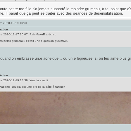
oute petite ma fille n'a jamais supporté le moindre grumeau, à tel point que c'es
e. Il parait que ça peut se traiter avec des séances de désensibilisation.
e: 2020-12-19 16:31
tation
:
Le 2020-12-17 20:07, RainMakeR a écrit :
les petits grumeaux c'etait une explosion gustative.
and on embrasse un.e acnéique... ou un.e lépreu.se, si on les aime plus gr
tation
:
Le 2020-12-19 14:39, Youpla a écrit :
Madame Youpla est une pro de la pâte à tartiner.