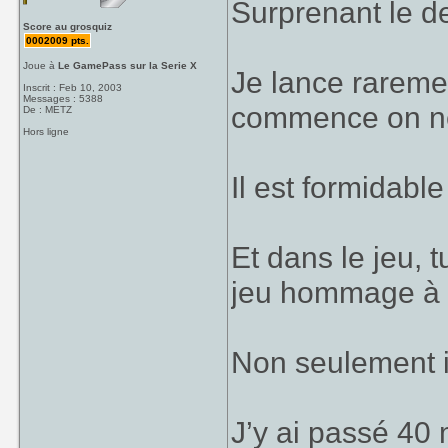
Surprenant le de
Score au grosquiz
0002009 pts.
Joue à
Le GamePass sur la Serie X
Je lance rareme
Inscrit : Feb 10, 2003
Messages : 5388
commence on ne 
De : METZ
Hors ligne
Il est formidabl
Et dans le jeu, 
jeu hommage à 
Non seulement il
J’y ai passé 40