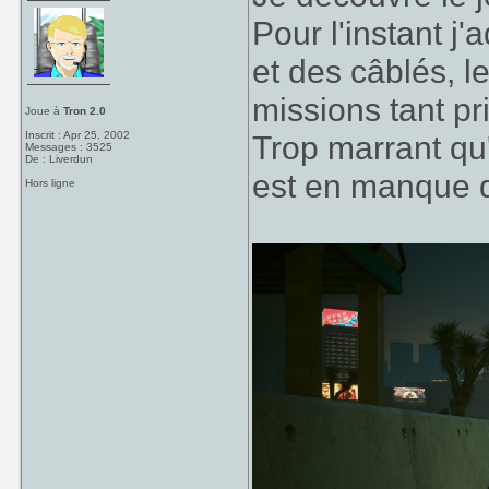
Pour l'instant j'
et des câblés, l
missions tant pr
Joue à
Tron 2.0
Inscrit : Apr 25, 2002
Trop marrant qu
Messages : 3525
De : Liverdun
est en manque d
Hors ligne