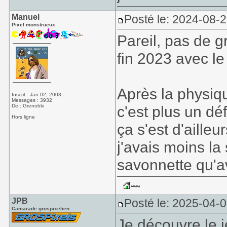
Manuel
Posté le: 2024-08-
Pixel monstrueux
Pareil, pas de g
fin 2023 avec le
Après la physiq
Inscrit : Jan 02, 2003
Messages : 3932
De : Grenoble
c'est plus un dé
Hors ligne
ça s'est d'ailleu
j'avais moins la
savonnette qu'a
JPB
Posté le: 2025-04-
Camarade grospixelien
Je découvre le j