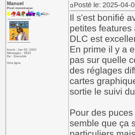
Manuel
Posté le: 2025-04-0
Pixel monstrueux
Il s'est bonifié 
petites features
DLC est excelle
En prime il y a 
Inscrit : Jan 02, 2003
Messages : 3932
De : Grenoble
pas sur quelle c
Hors ligne
des réglages dif
cartes graphiqu
sortie le suivi 
Pour des puces 
semble que ça 
particuliers mais