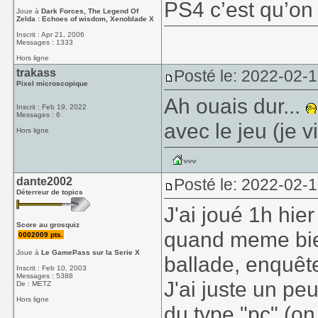
PS4 c’est qu’on 
Joue à
Dark Forces, The Legend Of
Zelda : Echoes of wisdom, Xenoblade X
Inscrit : Apr 21, 2006
Messages : 1333
Hors ligne
trakass
Posté le: 2022-02-
Pixel microscopique
Ah ouais dur...
Inscrit : Feb 19, 2022
Messages : 6
avec le jeu (je v
Hors ligne
dante2002
Posté le: 2022-02-
Déterreur de topics
J'ai joué 1h hier
Score au grosquiz
quand meme bien 
0002009 pts.
Joue à
Le GamePass sur la Serie X
ballade, enquête
Inscrit : Feb 10, 2003
Messages : 5388
J'ai juste un pe
De : METZ
Hors ligne
du type "pc" (on