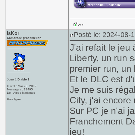
IsKor
Posté le: 2024-08-
Camarade grospixelien
J'ai refait le je
Liberty, un run
premier run, un
Et le DLC est d'
Joue à
Diablo 3
Inscrit : Mar 28, 2002
Je me suis régal
Messages : 13495
De : Alpes Maritimes
City, j'ai encore
Hors ligne
Sur PC je n'ai j
Franchement Dan
jeu!