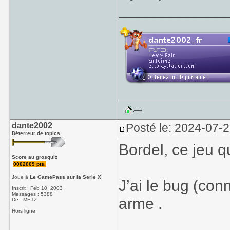
____________
dante2002
Posté le: 2024-07-
Déterreur de topics
Bordel, ce jeu q
Score au grosquiz
0002009 pts.
Joue à
Le GamePass sur la Serie X
J’ai le bug (con
Inscrit : Feb 10, 2003
Messages : 5388
arme .
De : METZ
Hors ligne