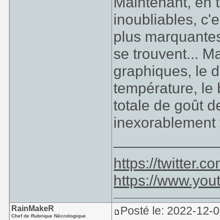
Maintenant, en 
inoubliables, c'
plus marquantes
se trouvent... M
graphiques, le d
température, le 
totale de goût 
inexorablement 
____________
https://twitter
https://www.yo
RainMakeR
Posté le: 2022-12-
Chef de Rubrique Nécrologique