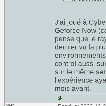
tracing certe
jeu à 30 et l'
pour ce que j
J'ai joué à Cybe
Geforce Now (ça
Permets-moi de
pense que le ray
ressemble sur c
dernier vu la pl
de raytracing le
sur ma RTX 2070
environnements (
costaude que la 
control aussi su
plutôt joli av
sur le même ser
"décrochage de m
l'expérience aya
que j'aie vu tou
mois avant.
Fait qui a été s
parlaient du jeu,
comme la meilleur
noah