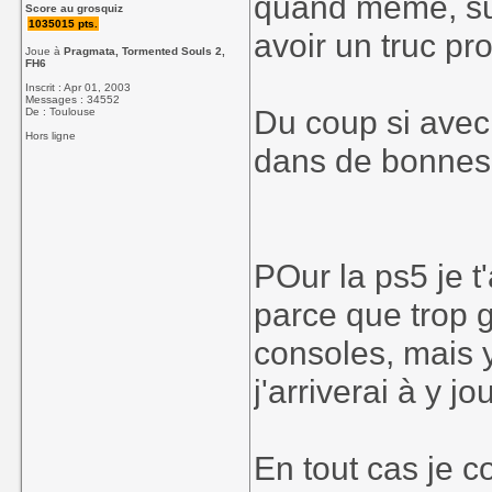
quand meme, sur
Score au grosquiz
1035015 pts.
avoir un truc pr
Joue à
Pragmata, Tormented Souls 2,
FH6
Inscrit : Apr 01, 2003
Messages : 34552
Du coup si avec
De : Toulouse
Hors ligne
dans de bonnes 
POur la ps5 je t
parce que trop g
consoles, mais y
j'arriverai à y jo
En tout cas je 