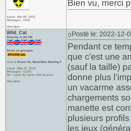
Bien vu, merci po
Inscrit : Mar 06, 2002
Messages : 5340
Hors ligne
Wild_Cat
Posté le: 2022-12-0
Anarchy in the UK
Pendant ce temp
Score au grosquiz
que c'est une am
0031906 pts.
Joue à
Kiesel A2, MusicMan Sterling 5
(sauf la taille)
Inscrit : May 01, 2002
Messages : 11282
donne plus l'imp
De : Laval, de l'autre côté du pont
Hors ligne
un vacarme asso
chargements sont
manette est confo
plusieurs profi
les jeux (généra