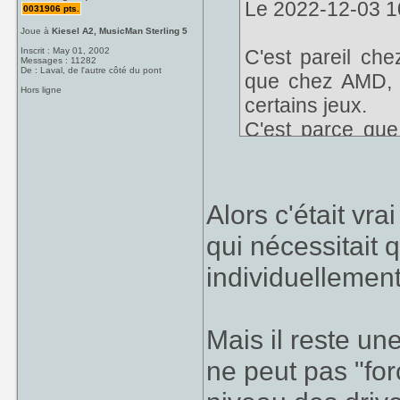
Le 2022-12-03 10
0031906 pts.
Joue à
Kiesel A2, MusicMan Sterling 5
Inscrit : May 01, 2002
C'est pareil che
Messages : 11282
De : Laval, de l'autre côté du pont
que chez AMD, 
Hors ligne
certains jeux.
C'est parce que
basée sur de l'IA
coopération des 
l'implémentation 
Alors c'était vr
précisément, pro
qui nécessitait 
individuellement
Mais il reste un
ne peut pas "for