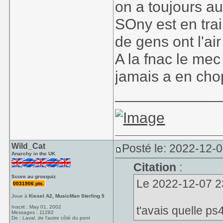
on a toujours au
SOny est en trai
de gens ont l'air
A la fnac le mec
jamais a en chop
____________
Wild_Cat
Posté le: 2022-12-0
Anarchy in the UK
Citation
:
Score au grosquiz
Le 2022-12-07 23
0031906 pts.
Joue à
Kiesel A2, MusicMan Sterling 5
Inscrit : May 01, 2002
t'avais quelle ps
Messages : 11282
De : Laval, de l'autre côté du pont