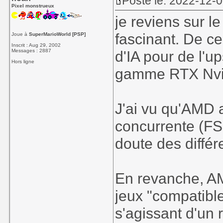
Posté le: 2022-12-
Pixel monstrueux
je reviens sur l
fascinant. De ce
Joue à
SuperMarioWorld [PSP]
Inscrit : Aug 29, 2002
Messages : 2887
d'IA pour de l'up
Hors ligne
gamme RTX Nvi
J'ai vu qu'AMD 
concurrente (FS
doute des différ
En revanche, A
jeux "compatibl
s'agissant d'un 