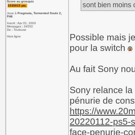
Score au grosquiz
sont bien moins 
1035015 pts.
Joue à
Pragmata, Tormented Souls 2,
FH6
Inscrit : Apr 01, 2003
Messages : 34552
De : Toulouse
Possible mais j
Hors ligne
pour la switch
Au fait Sony nou
Sony relance la 
pénurie de cons
https://www.20m
20220112-ps5-so
face-penurie-co