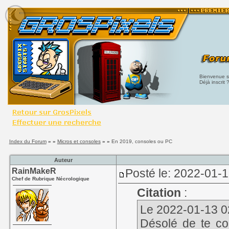
Bienvenue su
Déjà inscrit 
Index du Forum
» »
Micros et consoles
» »
En 2019, consoles ou PC
Auteur
RainMakeR
Posté le: 2022-01-
Chef de Rubrique Nécrologique
Citation
:
Le 2022-01-13 02
Désolé de te con