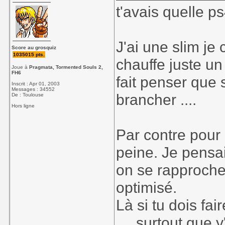
t'avais quelle p
J'ai une slim je c
Score au grosquiz
1035015 pts.
chauffe juste un
Joue à
Pragmata, Tormented Souls 2,
FH6
fait penser que s'
Inscrit : Apr 01, 2003
Messages : 34552
brancher ....
De : Toulouse
Hors ligne
Par contre pour
peine. Je pensai 
on se rapproche 
optimisé.
Là si tu dois fai
.... surtout que 