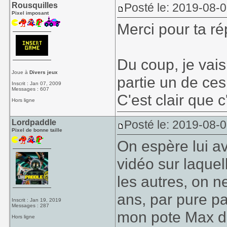
Rousquilles
Posté le: 2019-08-
Pixel imposant
Merci pour ta r
Du coup, je vais
Joue à
Divers jeux
partie un de ces
Inscrit : Jan 07, 2009
Messages : 607
C'est clair que 
Hors ligne
Lordpaddle
Posté le: 2019-08-
Pixel de bonne taille
On espère lui a
vidéo sur laque
les autres, on n
ans, par pure pa
Inscrit : Jan 19, 2019
Messages : 287
mon pote Max d'a
Hors ligne