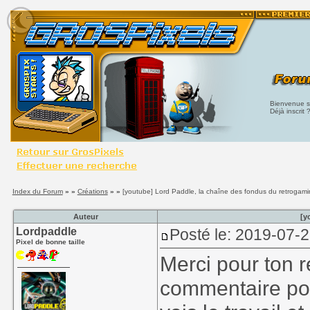
Bienvenue su
Déjà inscrit 
Index du Forum
» »
Créations
» »
[youtube] Lord Paddle, la chaîne des fondus du retrogam
Auteur
[y
Lordpaddle
Posté le: 2019-07-2
Pixel de bonne taille
Merci pour ton 
commentaire posit