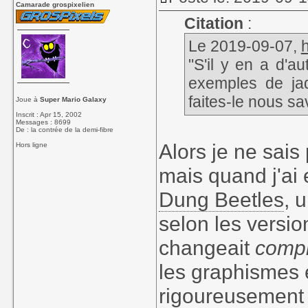
Camarade grospixelien
Citation
:
Le 2019-09-07,
"S'il y en a d'a
exemples de jaq
faites-le nous s
Joue à
Super Mario Galaxy
Inscrit : Apr 15, 2002
Messages : 8699
De : la contrée de la demi-fibre
Alors je ne sai
Hors ligne
mais quand j'ai 
Dung Beetles
, 
selon les version
changeait
comp
les graphismes 
rigoureusement 