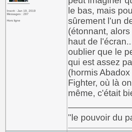
peut imaginer q
le bas, mais pour
Inscrit : Jan 19, 2019
Messages : 287
sûrement l'un d
Hors ligne
(étonnant, alors
haut de l'écran.
oublier que le pe
qui est assez pa
(hormis Abadox 
Fighter, où là o
même, c'était b
____________
"le pouvoir du p