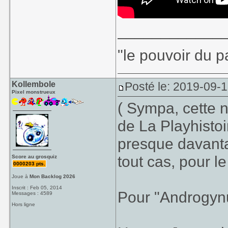
____________
"le pouvoir du p
Kollembole
Posté le: 2019-09-1
Pixel monstrueux
( Sympa, cette 
de La Playhistoi
presque davantag
tout cas, pour l
Score au grosquiz
0000203 pts.
Joue à
Mon Backlog 2026
Inscrit : Feb 05, 2014
Pour "Androgynu
Messages : 4589
Hors ligne