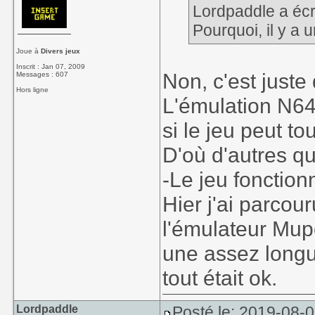
Lordpaddle a écri
Pourquoi, il y a 
Joue à
Divers jeux
Inscrit : Jan 07, 2009
Non, c'est juste
Messages : 607
Hors ligne
L'émulation N64 
si le jeu peut t
D'où d'autres q
-Le jeu fonction
Hier j'ai parcou
l'émulateur Mupe
une assez longue
tout était ok.
Lordpaddle
Posté le: 2019-08-