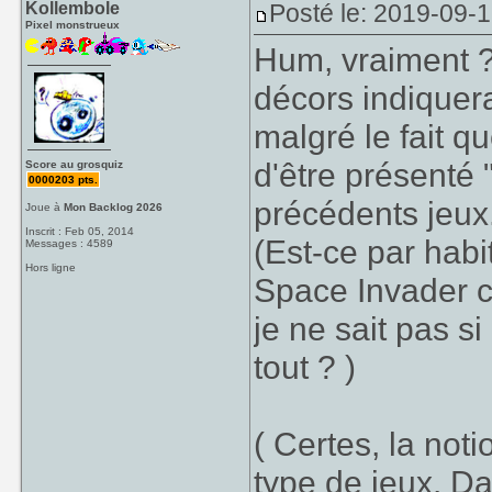
Kollembole
Posté le: 2019-09-1
Pixel monstrueux
Hum, vraiment ?
décors indiquera
malgré le fait qu
d'être présenté
Score au grosquiz
0000203 pts.
précédents jeux
Joue à
Mon Backlog 2026
Inscrit : Feb 05, 2014
(Est-ce par hab
Messages : 4589
Hors ligne
Space Invader c
je ne sait pas si
tout ? )
( Certes, la not
type de jeux. Da