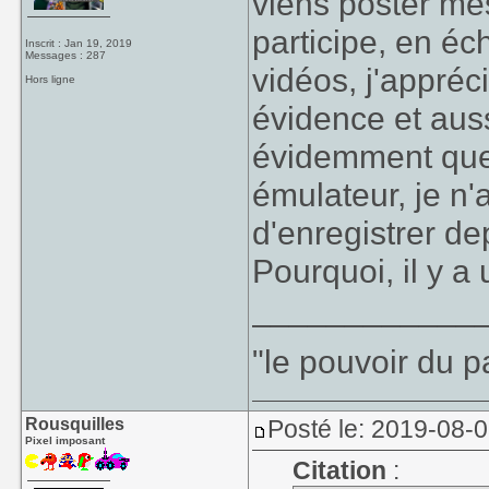
viens poster mes
participe, en é
Inscrit : Jan 19, 2019
Messages : 287
vidéos, j'appréc
Hors ligne
évidence et auss
évidemment que 
émulateur, je n'
d'enregistrer de
Pourquoi, il y a
____________
"le pouvoir du p
Rousquilles
Posté le: 2019-08-0
Pixel imposant
Citation
: