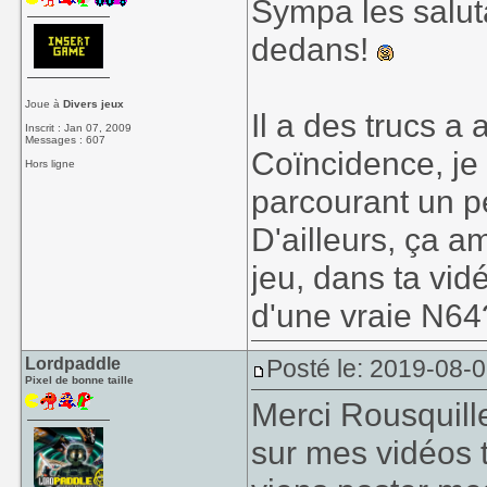
Sympa les salutat
dedans!
Joue à
Divers jeux
Il a des trucs a
Inscrit : Jan 07, 2009
Messages : 607
Coïncidence, je 
Hors ligne
parcourant un p
D'ailleurs, ça 
jeu, dans ta vid
d'une vraie N64
Lordpaddle
Posté le: 2019-08-
Pixel de bonne taille
Merci Rousquill
sur mes vidéos t