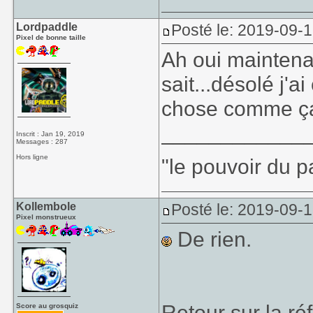
Lordpaddle
Posté le: 2019-09-
Pixel de bonne taille
Ah oui maintenan
sait...désolé j'a
chose comme ç
____________
Inscrit : Jan 19, 2019
Messages : 287
Hors ligne
"le pouvoir du p
Kollembole
Posté le: 2019-09-1
Pixel monstrueux
De rien.
Retour sur la r
Score au grosquiz