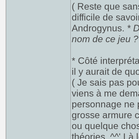
( Reste que sans 
difficile de savo
Androgynus.
* D
nom de ce jeu ?
* Côté interpréta
il y aurait de q
( Je sais pas po
viens à me dema
personnage ne p
grosse armure c
ou quelque chos
théories. ^^' Là 