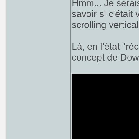
Hmm... Je serai
savoir si c'étai
scrolling vertic
Là, en l'état "r
concept de Down