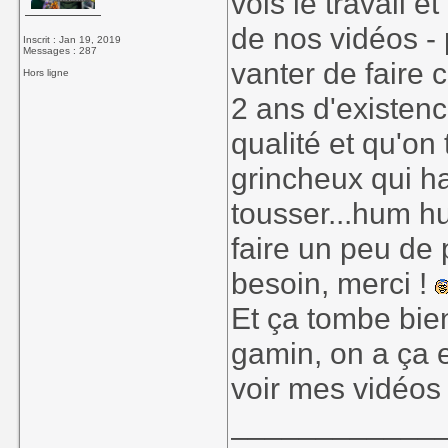
vois le travail e
de nos vidéos -
Inscrit : Jan 19, 2019
Messages : 287
vanter de faire 
Hors ligne
2 ans d'existen
qualité et qu'o
grincheux qui h
tousser...hum hu
faire un peu de p
besoin, merci !
Et ça tombe bien
gamin, on a ça e
voir mes vidéos 
____________