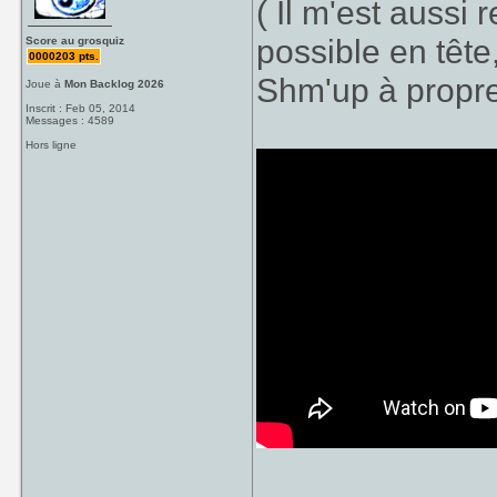
( Il m'est auss
possible en tête
Score au grosquiz
0000203 pts.
Shm'up à propre
Joue à
Mon Backlog 2026
Inscrit : Feb 05, 2014
Messages : 4589
Hors ligne