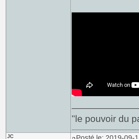
____________
"le pouvoir du p
JC
Posté le: 2019-09-