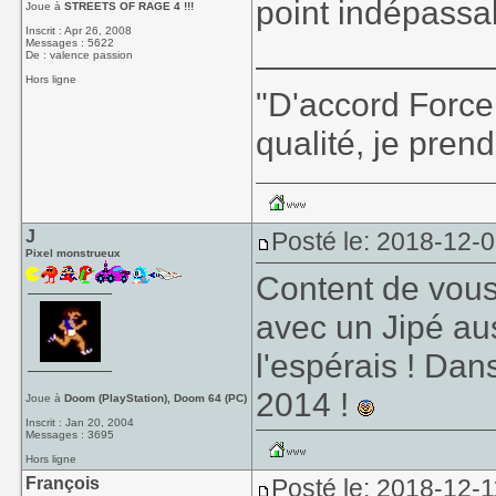
point indépassab
Joue à
STREETS OF RAGE 4 !!!
Inscrit : Apr 26, 2008
____________
Messages : 5622
De : valence passion
Hors ligne
"D'accord Force
qualité, je prend
J
Posté le: 2018-12-
Pixel monstrueux
Content de vous 
avec un Jipé aus
l'espérais ! Dan
2014 !
Joue à
Doom (PlayStation), Doom 64 (PC)
Inscrit : Jan 20, 2004
Messages : 3695
Hors ligne
François
Posté le: 2018-12-1