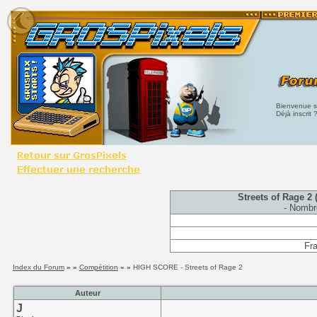
Bienvenue su
Déjà inscrit 
Streets of Rage 2 (
- Nombr
Fra
Index du Forum
» »
Compétition
» »
HIGH SCORE - Streets of Rage 2
Auteur
J