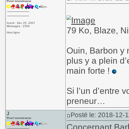
Pixel monstrueux
Inscrit : Dec 25, 2007
Messages : 2334
79 Ko, Blaze, N
Hors ligne
Ouin, Barbon y m
plus y a plein d
main forte !
Si l’un d’entre 
preneur…
J
Posté le: 2018-12-1
Pixel monstrueux
Concernant Barb