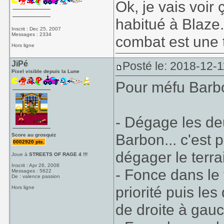
Ok, je vais voir
habitué à Blaze
Inscrit : Dec 25, 2007
Messages : 2334
combat est une 
Hors ligne
JiPé
Posté le: 2018-12-1
Pixel visible depuis la Lune
Pour méfu Barb
- Dégage les de
Barbon... c'est 
Score au grosquiz
0002920 pts.
dégager le terra
Joue à
STREETS OF RAGE 4 !!!
Inscrit : Apr 26, 2008
- Fonce dans le 
Messages : 5622
De : valence passion
priorité puis le
Hors ligne
de droite à gauc