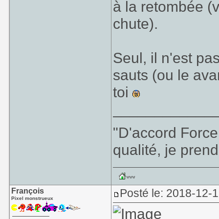
à la retombée (v
chute).
Seul, il n'est pa
sauts (ou le av
toi
____________
"D'accord Force
qualité, je prend
François
Posté le: 2018-12-
Pixel monstrueux