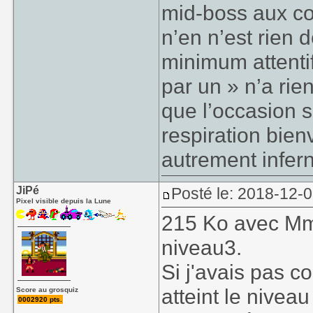
mid-boss aux co
n’en n’est rien 
minimum attenti
par un » n’a rie
que l’occasion s
respiration bie
autrement infern
JiPé
Posté le: 2018-12-
Pixel visible depuis la Lune
215 Ko avec Mme
niveau3.
Si j'avais pas c
atteint le niveau
Score au grosquiz
0002920 pts.