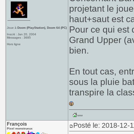
projetant le jou
haut+saut est ca
Pour ce qui est d
Joue à
Doom (PlayStation), Doom 64 (PC)
Inscrit : Jan 20, 2004
Grand Upper (av
Messages : 3695
Hors ligne
bien.
En tout cas, ent
sous la pluie ba
transpire la cla
François
Posté le: 2018-12-1
Pixel monstrueux