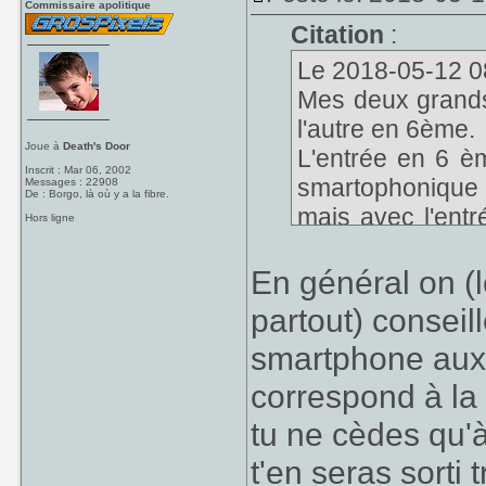
Commissaire apolitique
Citation
:
Le 2018-05-12 08
Mes deux grands 
l'autre en 6ème.
Joue à
Death's Door
L'entrée en 6 è
Inscrit : Mar 06, 2002
smartophonique 
Messages : 22908
De : Borgo, là où y a la fibre.
mais avec l'ent
Hors ligne
pas si nous céde
En général on (l
partout) conseil
smartphone aux 
correspond à la 
tu ne cèdes qu'à
t'en seras sorti