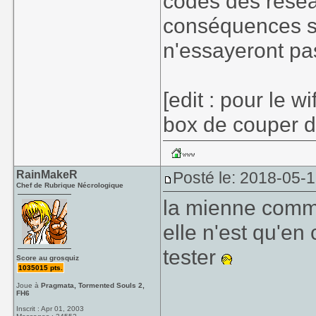
codes des résea
conséquences sur
n'essayeront pas
[edit : pour le wi
box de couper d
RainMakeR
Posté le: 2018-05-
Chef de Rubrique Nécrologique
la mienne comme
elle n'est qu'en 
tester
Score au grosquiz
1035015 pts.
Joue à
Pragmata, Tormented Souls 2,
FH6
Inscrit : Apr 01, 2003