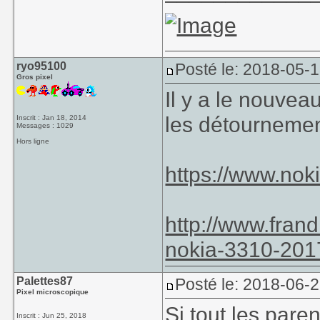
ryo95100
Posté le: 2018-05-1
Gros pixel
Il y a le nouvea
les détourneme
Inscrit : Jan 18, 2014
Messages : 1029
Hors ligne
https://www.nok
http://www.fran
nokia-3310-201
Palettes87
Posté le: 2018-06-2
Pixel microscopique
Si tout les pare
Inscrit : Jun 25, 2018