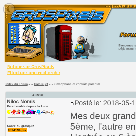
Bienvenue su
Déjà inscrit 
Index du Forum
» »
Hors-sujet
» »
Smartphone et contrôle parental
Auteur
Niloc-Nomis
Posté le: 2018-05-
Pixel visible depuis la Lune
Mes deux grands
5ème, l'autre e
Score au grosquiz
0024194 pts.