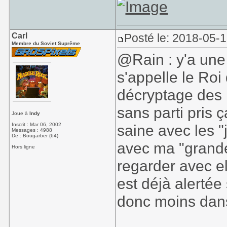
Carl
Posté le: 2018-05-
Membre du Soviet Suprême
@Rain : y'a une
s'appelle le Roi
décryptage des r
sans parti pris 
Joue à
Indy
Inscrit : Mar 06, 2002
saine avec les 
Messages : 4988
De : Bougarber (64)
avec ma "grande
Hors ligne
regarder avec el
est déjà alertée
donc moins dans