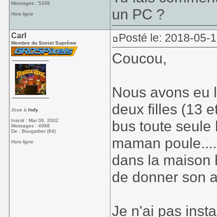
Messages : 5339
un PC ?
Hors ligne
Carl
Posté le: 2018-05-1
Membre du Soviet Suprême
Coucou,
Nous avons eu 
deux filles (13 e
Joue à
Indy
Inscrit : Mar 06, 2002
bus toute seule 
Messages : 4988
De : Bougarber (64)
maman poule.... 
Hors ligne
dans la maison h
de donner son 
Je n'ai pas insta