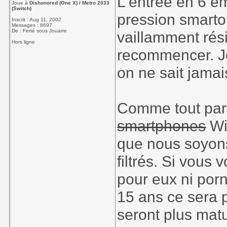
L'entrée en 6 è
Joue à
Dishonored (One X) / Metro 2033
(Switch)
pression smart
Inscrit : Aug 11, 2002
Messages : 8697
De : Ferté sous Jouarre
vaillamment rés
Hors ligne
recommencer. Je
on ne sait jamai
Comme tout paren
smartphones
Wi
que nous soyons
filtrés. Si vous
pour eux ni porn
15 ans ce sera p
seront plus mat