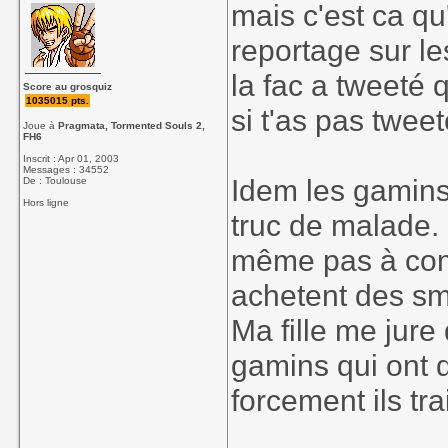
mais c'est ca qu'
reportage sur le
la fac a tweeté
Score au grosquiz
1035015 pts.
si t'as pas tweet
Joue à
Pragmata, Tormented Souls 2,
FH6
Inscrit : Apr 01, 2003
Messages : 34552
Idem les gamins 
De : Toulouse
Hors ligne
truc de malade. 
même pas à com
achetent des sm
Ma fille me jure
gamins qui ont 
forcement ils tra
____________