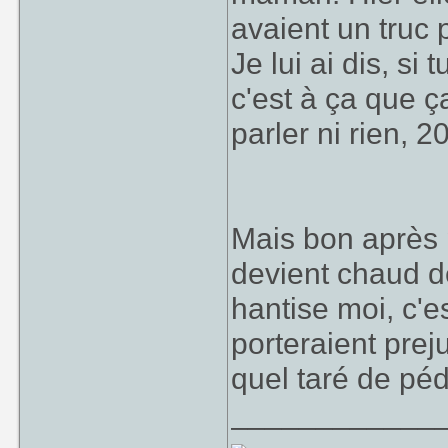
avaient un truc p
Je lui ai dis, si 
c'est à ça que ç
parler ni rien, 20h
Mais bon après 
devient chaud de
hantise moi, c'e
porteraient prej
quel taré de pé
____________