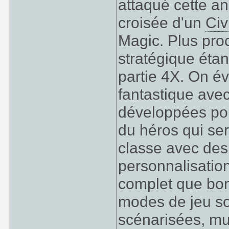
attaqué cette an
croisée d'un
Civ
Magic. Plus pro
stratégique éta
partie 4X. On é
fantastique av
développées pour
du héros qui ser
classe avec des
personnalisatio
complet que bo
modes de jeu so
scénarisées, mul