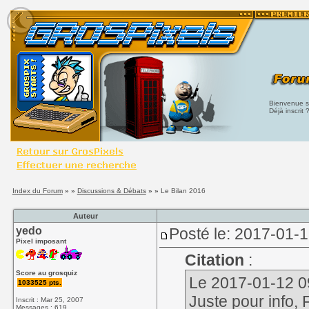
Bienvenue su
Déjà inscrit 
Index du Forum
» »
Discussions & Débats
» »
Le Bilan 2016
Auteur
yedo
Posté le: 2017-01-
Pixel imposant
Citation
:
Score au grosquiz
Le 2017-01-12 09
1033525 pts.
Juste pour info,
F
Inscrit : Mar 25, 2007
Messages : 619