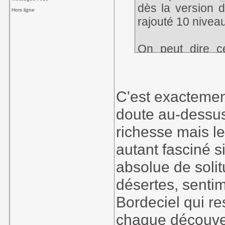
dès la version 
Hors ligne
rajouté 10 niveau
On peut dire c
reconnaître qu'
nom. Leur titre
l'exploration du
C'est exactement
j'apprécie que s
doute au-dessus
découvrir un coup
richesse mais l
Est ce que ça a 
Est ce que c'est 
autant fasciné si
Est ce qu'on y g
absolue de solit
? Non
désertes, senti
Mais ce genre d
histoire et ne f
Bordeciel qui re
cohérent et intér
chaque découve