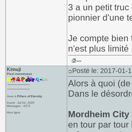
ce sentiment de 
3 a un petit tru
pionnier d'une t
Je compte bien 
n'est plus limité 
Kimuji
Posté le: 2017-01-
Pixel monstrueux
Alors à quoi (de
Dans le désordr
Joue à
Pillars of Eternity
Inscrit : Jul 04, 2005
Messages : 4372
Mordheim City
Hors ligne
en tour par tou