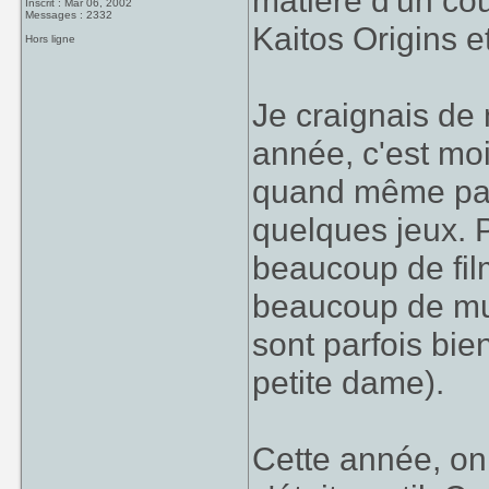
matière d'un cou
Inscrit : Mar 06, 2002
Messages : 2332
Kaitos Origins 
Hors ligne
Je craignais de 
année, c'est moi
quand même pas
quelques jeux. P
beaucoup de film
beaucoup de mus
sont parfois bie
petite dame).
Cette année, on