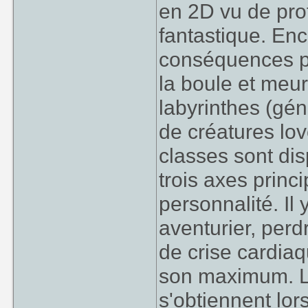
en 2D vu de profi
fantastique. En
conséquences p
la boule et meu
labyrinthes (gé
de créatures lo
classes sont dis
trois axes princi
personnalité. Il
aventurier, perd
de crise cardiaq
son maximum. Le
s'obtiennent lo