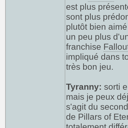
est plus présen
sont plus prédo
plutôt bien aim
un peu plus d'un
franchise
Fallou
impliqué dans to
très bon jeu.
Tyranny:
sorti e
mais je peux déjà
s'agit du secon
de Pillars of Et
totalement différ