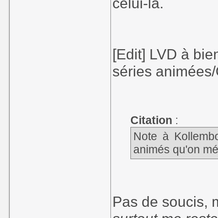
celui-là.
[Edit] LVD à bie
séries animées/
Citation
:
Note à Kollembo
animés qu'on mér
Pas de soucis, 