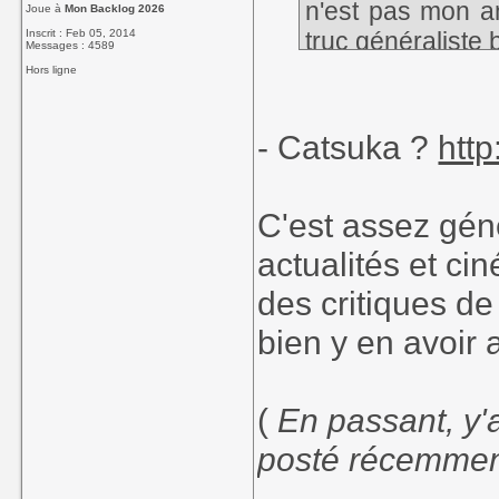
n'est pas mon a
Joue à
Mon Backlog 2026
Inscrit : Feb 05, 2014
truc généraliste 
Messages : 4589
Hors ligne
Si vous avez des
- Catsuka ?
htt
C'est assez géné
actualités et ci
des critiques de
bien y en avoir 
(
En passant, y'
posté récemme