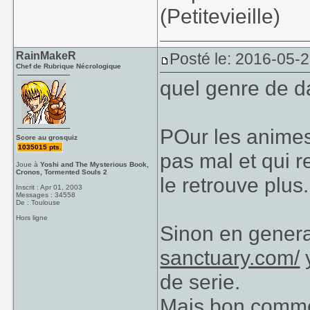
(Petitevieille)
RainMakeR
Posté le: 2016-05-
Chef de Rubrique Nécrologique
quel genre de da
POur les animes 
Score au grosquiz
1035015 pts.
pas mal et qui r
Joue à
Yoshi and The Mysterious Book,
Cronos, Tormented Souls 2
le retrouve plus.
Inscrit : Apr 01, 2003
Messages : 34558
De : Toulouse
Hors ligne
Sinon en genera
sanctuary.com/
y
de serie.
Mais bon comme 