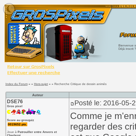
Bienvenue su
Déjà inscrit 
Index du Forum
» »
Hors-sujet
» »
Recherche Critique de dessin animés
Auteur
DSE76
Posté le: 2016-05-
Gros pixel
Comme je m'ennu
Score au grosquiz
regarder des cri
0019652 pts.
Joue à
Patrouiller entre Anvers et
Charleroi