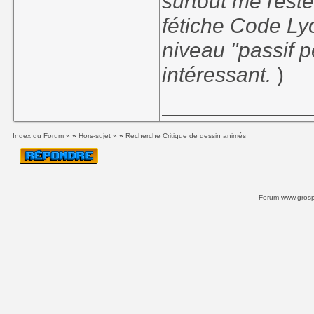
surtout me reste
fétiche Code Ly
niveau "passif p
intéressant.
)
Index du Forum
» »
Hors-sujet
» »
Recherche Critique de dessin animés
Forum www.grospi