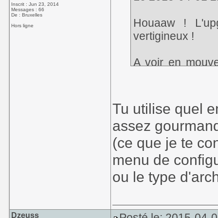
Inscrit : Jun 23, 2014
Messages : 66
De : Bruxelles
Houaaw ! L'up
Hors ligne
vertigineux !
A voir en mouve
tester Briganty,
que c'est dû à 
que le frame ra
Tu utilise quel
pousser un peu p
assez gourmand 
fluidité c'est imp
(ce que je te con
menu de configu
ou le type d'arch
Dzeuss
Posté le: 2015-04-0