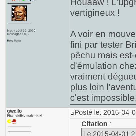
Houaaw ! L'upgra
vertigineux !
A voir en mouve
Inscrit : Jul 20, 2006
Messages : 832
Hors ligne
fini par tester B
pêchu mais est-
d'émulation chez
vraiment dégueu
plus loin l'aven
c'est impossible
gweilo
Posté le: 2015-04-
Pixel visible mais rikiki
Citation
:
Le 2015-04-01 21