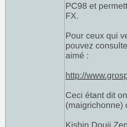
PC98 et permetta
FX.
Pour ceux qui ve
pouvez consulter
aimé :
http://www.gros
Ceci étant dit o
(maigrichonne) 
Kishin Douji Zen