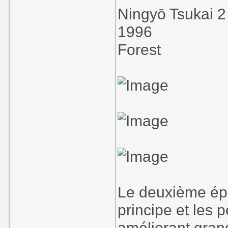
Ningyō Tsukai 2
1996
Forest
Le deuxième épi
principe et les
améliorant gran