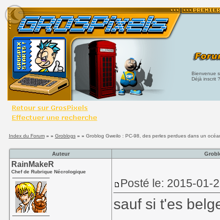
Bienvenue su
Déjà inscrit 
Index du Forum
» »
Groblogs
» »
Groblog Gweilo : PC-98, des perles perdues dans un océa
Auteur
Grobl
RainMakeR
Chef de Rubrique Nécrologique
Posté le: 2015-01-
sauf si t'es bel