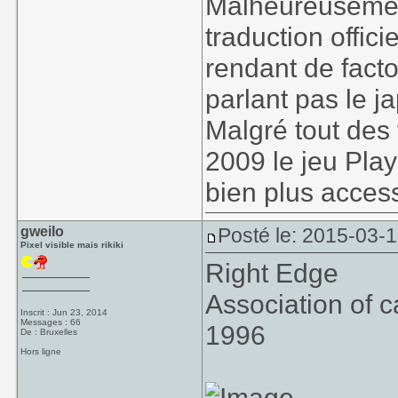
Malheureusement
traduction offic
rendant de facto
parlant pas le j
Malgré tout des 
2009 le jeu Play
bien plus access
gweilo
Posté le: 2015-03-
Pixel visible mais rikiki
Right Edge
Association of c
Inscrit : Jun 23, 2014
Messages : 66
1996
De : Bruxelles
Hors ligne