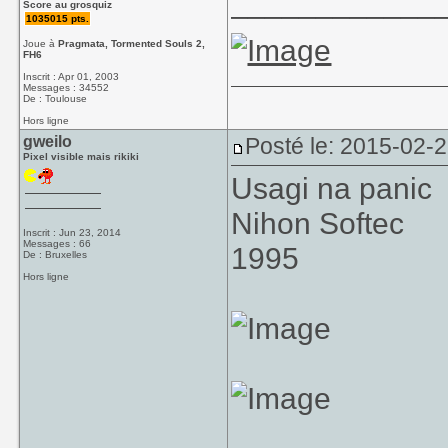
____________
Score au grosquiz
1035015 pts.
Joue à
Pragmata, Tormented Souls 2,
FH6
Inscrit : Apr 01, 2003
Messages : 34552
De : Toulouse
Hors ligne
gweilo
Posté le: 2015-02-
Pixel visible mais rikiki
Usagi na panic
Nihon Softec
Inscrit : Jun 23, 2014
Messages : 66
1995
De : Bruxelles
Hors ligne