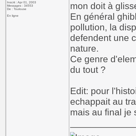
Inscrit : Apr 01, 2003
mon doit à glis
Messages : 34553
De : Toulouse
En général ghibl
En ligne
pollution, la disp
defendent une c
nature.
Ce genre d'elem
du tout ?
Edit: pour l'hist
echappait au tra
mais au final je
____________