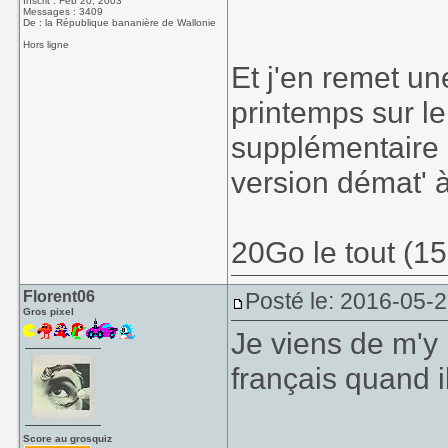
Inscrit : Feb 20, 2003
Messages : 3409
De : la République bananière de Wallonie
Hors ligne
Et j'en remet u
printemps sur l
supplémentaire 
version démat' 
20Go le tout (15
Florent06
Posté le: 2016-05-2
Gros pixel
Je viens de m'y 
français quand i
Score au grosquiz