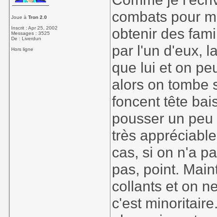
combats pour mo
Joue à
Tron 2.0
Inscrit : Apr 25, 2002
obtenir des famil
Messages : 3525
De : Liverdun
par l'un d'eux, 
Hors ligne
que lui et on peu
alors on tombe s
foncent tête bai
pousser un peu p
très appréciabl
cas, si on n'a p
pas, point. Main
collants et on n
c'est minoritair