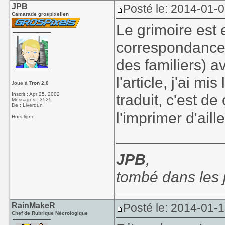
JPB
Posté le: 2014-01-
Camarade grospixelien
Le grimoire est 
correspondance 
des familiers) a
l'article, j'ai m
Joue à
Tron 2.0
Inscrit : Apr 25, 2002
traduit, c'est de
Messages : 3525
De : Liverdun
l'imprimer d'aill
Hors ligne
____________
JPB
,
tombé dans les
RainMakeR
Posté le: 2014-01-1
Chef de Rubrique Nécrologique