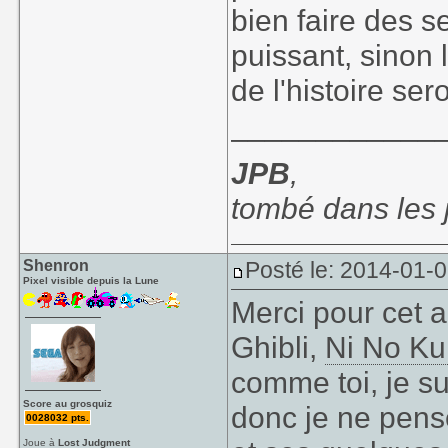
bien faire des 
puissant, sinon 
de l'histoire ser
____________
JPB
,
tombé dans les
Shenron
Posté le: 2014-01-
Pixel visible depuis la Lune
Merci pour cet a
Ghibli,
Ni No Ku
comme toi, je s
Score au grosquiz
donc je ne pense
0028032 pts.
Joue à
Lost Judgment