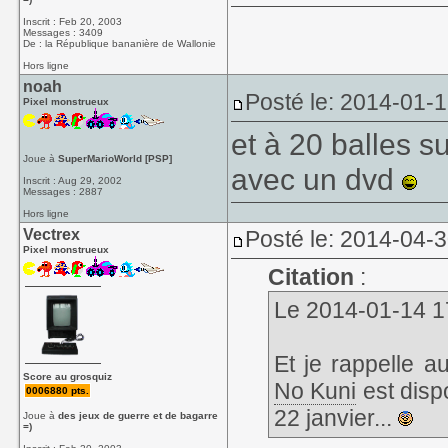
Inscrit : Feb 20, 2003
Messages : 3409
De : la République bananière de Wallonie
Hors ligne
noah
Posté le: 2014-01-1
Pixel monstrueux
et à 20 balles s
Joue à
SuperMarioWorld [PSP]
avec un dvd
Inscrit : Aug 29, 2002
Messages : 2887
Hors ligne
Vectrex
Posté le: 2014-04-
Pixel monstrueux
Citation
:
Le 2014-01-14 17:
Et je rappelle a
Score au grosquiz
No Kuni
est disp
0006880 pts.
22 janvier...
Joue à
des jeux de guerre et de bagarre
=)