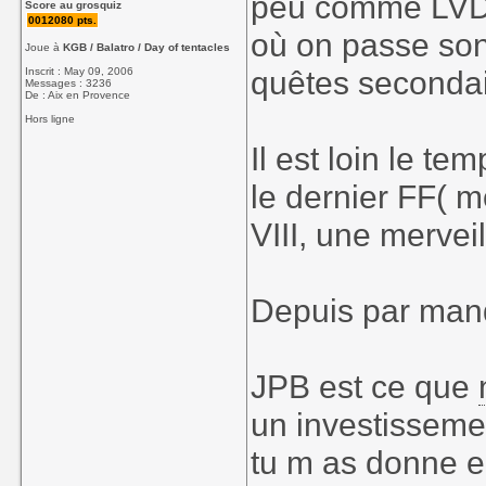
peu comme LVD, 
Score au grosquiz
0012080 pts.
où on passe son 
Joue à
KGB / Balatro / Day of tentacles
quêtes secondai
Inscrit : May 09, 2006
Messages : 3236
De : Aix en Provence
Hors ligne
Il est loin le te
le dernier FF( m
VIII, une merveil
Depuis par man
JPB est ce que
un investisseme
tu m as donne en