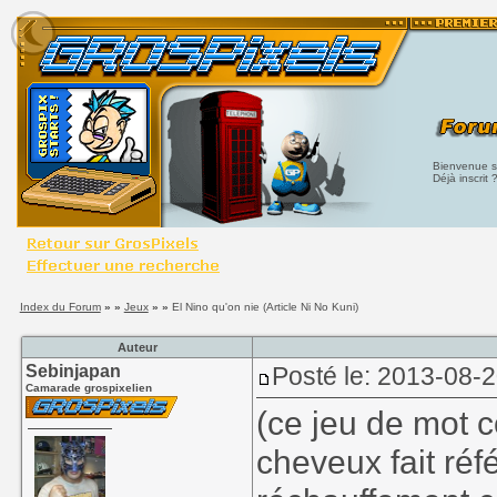
Bienvenue su
Déjà inscrit 
Index du Forum
» »
Jeux
» »
El Nino qu'on nie (Article Ni No Kuni)
Auteur
Sebinjapan
Posté le: 2013-08-
Camarade grospixelien
(ce jeu de mot c
cheveux fait réf