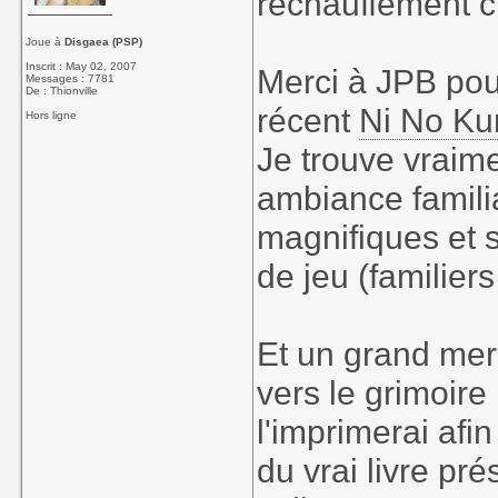
réchauffement cl
Joue à
Disgaea (PSP)
Inscrit : May 02, 2007
Merci à JPB pour
Messages : 7781
De : Thionville
récent
Ni No Ku
Hors ligne
Je trouve vraime
ambiance familia
magnifiques et 
de jeu (familiers 
Et un grand merc
vers le grimoire 
l'imprimerai af
du vrai livre pré