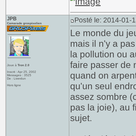
JPB
Posté le: 2014-01-
Camarade grospixelien
Le monde du jeu 
mais il n'y a pa
la pollution ou a
faire passer de
Joue à
Tron 2.0
Inscrit : Apr 25, 2002
quand on arpente
Messages : 3525
De : Liverdun
qu'un seul endroi
Hors ligne
assez sombre (ci
pas la joie), au 
sujet.