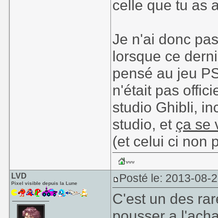
celle que tu as 
Je n'ai donc pa
lorsque ce dern
pensé au jeu P
n'était pas offi
studio Ghibli, i
studio, et
ça se 
(et celui ci non 
LVD
Posté le: 2013-08-
Pixel visible depuis la Lune
C'est un des rar
pousser a l'acha