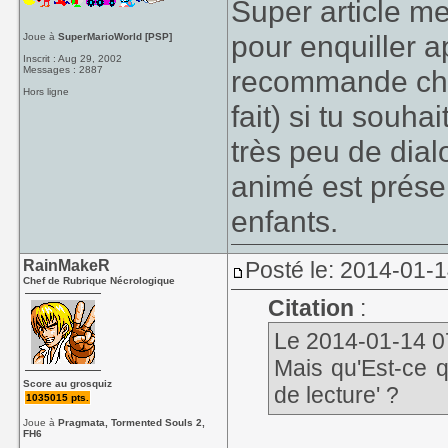
Super article me
pour enquiller 
Joue à
SuperMarioWorld [PSP]
Inscrit : Aug 29, 2002
Messages : 2887
recommande chau
Hors ligne
fait) si tu souhai
très peu de dia
animé est prése
enfants.
RainMakeR
Posté le: 2014-01-1
Chef de Rubrique Nécrologique
Citation
:
Le 2014-01-14 07
Mais qu'Est-ce 
Score au grosquiz
de lecture' ?
1035015 pts.
Joue à
Pragmata, Tormented Souls 2,
FH6