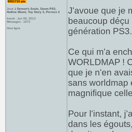
0001710 pts.
J'avoue que je m
Joue à
Demon's Souls, Doom PS3,
Hotline Miami, Toy Story 3, Picross 2
beaucoup déçu 
Inscrit : Jun 06, 2013
Messages : 1972
génération PS3
Hors ligne
Ce qui m'a enc
WORLDMAP ! Ca 
que je n'en ava
sans worldmap es
magnifique celle
Pour l'instant, 
dans les égouts