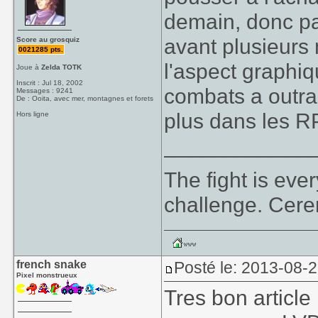
demain, donc pa
avant plusieurs 
Score au grosquiz
0021285 pts.
l'aspect graphiq
Joue à
Zelda TOTK
Inscrit : Jul 18, 2002
combats a outran
Messages : 9241
De : Ooita, avec mer, montagnes et forets
plus dans les R
Hors ligne
____________
The fight is eve
challenge. Cer
french snake
Posté le: 2013-08-
Pixel monstrueux
Tres bon article