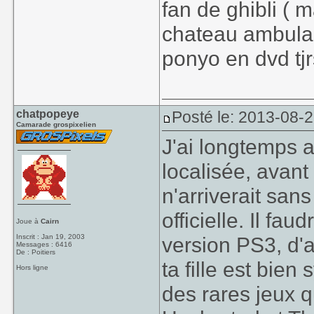
fan de ghibli ( m
chateau ambulant
ponyo en dvd tj
chatpopeye
Posté le: 2013-08-
Camarade grospixelien
J'ai longtemps a
localisée, avant
n'arriverait sa
officielle. Il fa
Joue à
Cairn
Inscrit : Jan 19, 2003
version PS3, d'
Messages : 6416
De : Poitiers
ta fille est bien
Hors ligne
des rares jeux 