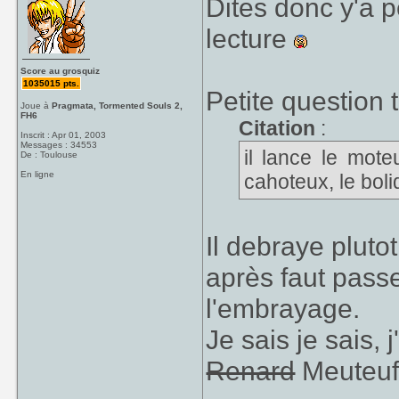
Dites donc y'a p
lecture
Score au grosquiz
1035015 pts.
Petite question
Joue à
Pragmata, Tormented Souls 2,
FH6
Citation
:
Inscrit : Apr 01, 2003
Messages : 34553
il lance le mot
De : Toulouse
En ligne
cahoteux, le boli
Il debraye plut
après faut passe
l'embrayage.
Je sais je sais, 
Renard
Meuteu