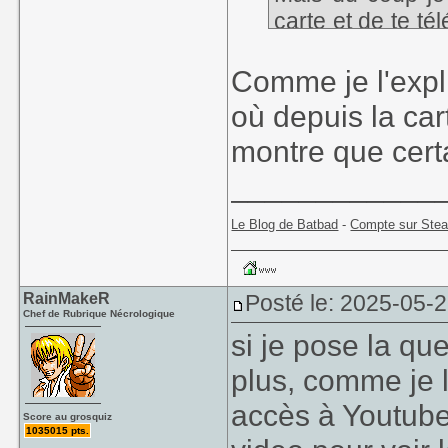
carte et de te té
que certains por
Comme je l'expli
où depuis la car
montre que certa
____________
Le Blog de Batbad
-
Compte sur Ste
RainMakeR
Posté le: 2025-05-
Chef de Rubrique Nécrologique
si je pose la qu
plus, comme je li
accès à Youtube
Score au grosquiz
1035015 pts.