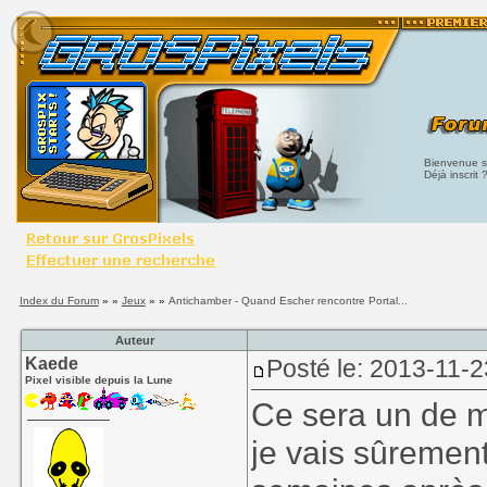
Bienvenue su
Déjà inscrit 
Index du Forum
» »
Jeux
» »
Antichamber - Quand Escher rencontre Portal...
Auteur
Kaede
Posté le: 2013-11-2
Pixel visible depuis la Lune
Ce sera un de m
je vais sûremen