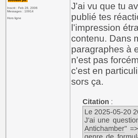
0000684 pts.
J'ai vu que tu av
Inscrit : Feb 28, 2006
Messages : 10914
publié tes réact
Hors ligne
l'impression étr
contenu. Dans m
paragraphes à ex
n'est pas forcém
c'est en particul
sors ça.
Citation
:
Le 2025-05-20 20
J'ai une questi
Antichamber
" =>
genre de formul