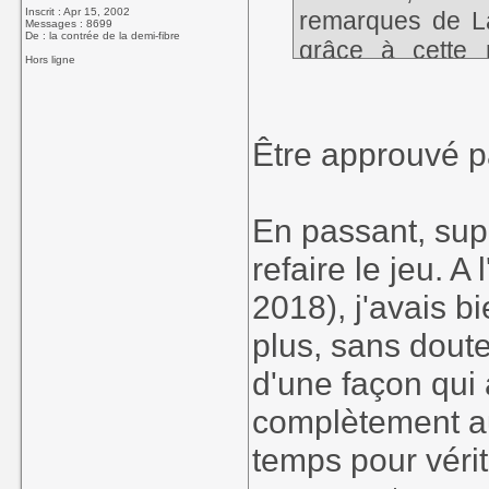
Inscrit : Apr 15, 2002
remarques de La
Messages : 8699
De : la contrée de la demi-fibre
grâce à cette n
Hors ligne
approuvé par l'a
en fin d'article.
Être approuvé par
En passant, sup
refaire le jeu. 
2018), j'avais b
plus, sans doute
d'une façon qui 
complètement aut
temps pour véri