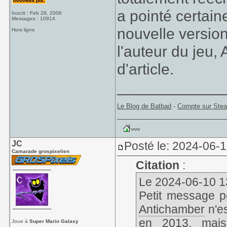
0000684 pts.
a pointé certain
Inscrit : Feb 28, 2006
Messages : 10914
nouvelle version
Hors ligne
l'auteur du jeu,
d'article.
____________
Le Blog de Batbad
-
Compte sur Ste
JC
Posté le: 2024-06-
Camarade grospixelien
Citation
:
Le 2024-06-10 13
Petit message pou
Antichamber
n'es
en 2013, mais 
Joue à
Super Mario Galaxy