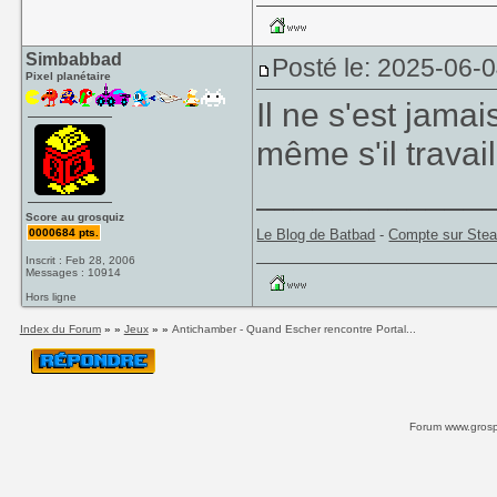
Simbabbad
Posté le: 2025-06-
Pixel planétaire
Il ne s'est jamai
même s'il trava
____________
Score au grosquiz
0000684 pts.
Le Blog de Batbad
-
Compte sur Ste
Inscrit : Feb 28, 2006
Messages : 10914
Hors ligne
Index du Forum
» »
Jeux
» »
Antichamber - Quand Escher rencontre Portal...
Forum www.grospi