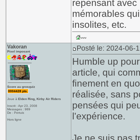
repensant avec 
mémorables qui 
insolites, etc.
Vakoran
Posté le: 2024-06-
Pixel imposant
Humble up pour 
article, qui com
finement en quo
Score au grosquiz
réalisée, sans p
0004428 pts.
Joue à
Elden Ring, Kirby Air Riders
pensées qui pe
Inscrit : Apr 23, 2008
Messages : 989
l'expérience.
De : Pertuis
Hors ligne
Je ne suis pas 