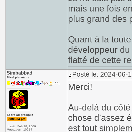
mais une fois en
plus grand des p
Quant à la toute
développeur du j
flatté de cette 
Simbabbad
Posté le: 2024-06-
Pixel planétaire
Merci!
Au-delà du côté 
chose d'assez 
Score au grosquiz
0000684 pts.
est tout simplem
Inscrit : Feb 28, 2006
Messages : 10914