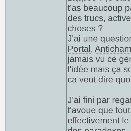
t'as beaucoup p
des trucs, acti
choses ?
J'ai une questio
Portal
,
Anticha
jamais vu ce ge
l'idée mais ça s
ca veut dire quo
J'ai fini par re
t'avoue que tout
effectivement le 
des paradoxes, i