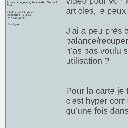
video pour voir 
Joue à
Pragmata, Tormented Souls 2,
FH6
articles, je peux
Inscrit : Apr 01, 2003
Messages : 34551
De : Toulouse
Hors ligne
J'ai a peu près 
balance/recuper
n'as pas voulu sp
utilisation ?
Pour la carte je
c'est hyper com
qu'une fois dans 