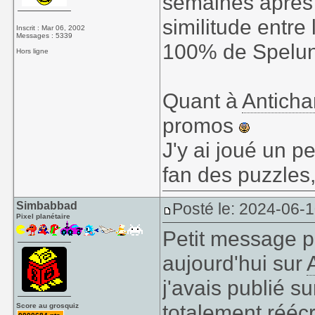
semaines après 
similitude entre
Inscrit : Mar 06, 2002
Messages : 5339
100% de Spelun
Hors ligne
Quant à
Antich
promos
J'y ai joué un p
fan des puzzles,
Simbabbad
Posté le: 2024-06-
Pixel planétaire
Petit message pou
aujourd'hui sur
j'avais publié s
totalement réécr
Score au grosquiz