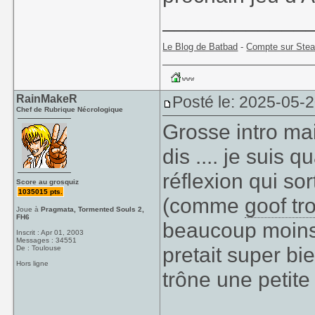
____________
Le Blog de Batbad
-
Compte sur Ste
RainMakeR
Posté le: 2025-05-
Chef de Rubrique Nécrologique
Grosse intro mai
dis .... je suis q
réflexion qui so
Score au grosquiz
1035015 pts.
(comme
goof tr
Joue à
Pragmata, Tormented Souls 2,
FH6
beaucoup moins.
Inscrit : Apr 01, 2003
Messages : 34551
pretait super bi
De : Toulouse
Hors ligne
trône une petite 