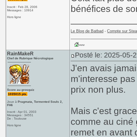
bénéfices de son
Inscrit : Feb 28, 2006
Messages : 10914
____________
Hors ligne
Le Blog de Batbad
-
Compte sur Ste
RainMakeR
Posté le: 2025-05-
Chef de Rubrique Nécrologique
J'en avais jamai
m'interesse pas
prix non plus.
Score au grosquiz
1035015 pts.
Joue à
Pragmata, Tormented Souls 2,
FH6
Mais c'est grace
Inscrit : Apr 01, 2003
Messages : 34551
comme au ciné ge
De : Toulouse
Hors ligne
remet en avant d