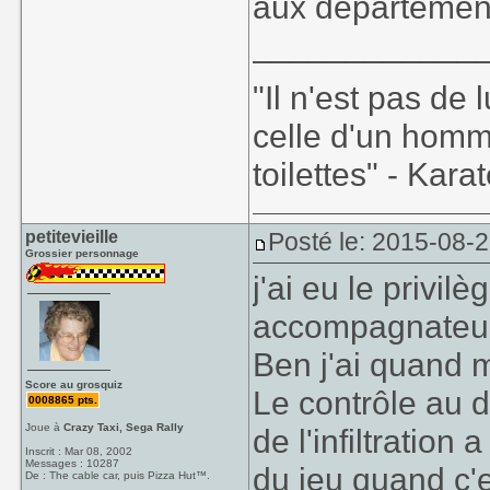
aux départemen
____________
"Il n'est pas de
celle d'un homm
toilettes" - Kara
petitevieille
Posté le: 2015-08-
Grossier personnage
j'ai eu le privil
accompagnateur,
Ben j'ai quand 
Score au grosquiz
Le contrôle au d
0008865 pts.
Joue à
Crazy Taxi, Sega Rally
de l'infiltration
Inscrit : Mar 08, 2002
Messages : 10287
du jeu quand c'e
De : The cable car, puis Pizza Hut™.