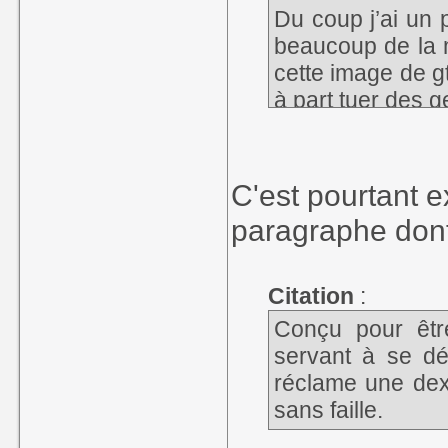
Du coup j’ai un 
beaucoup de la m
cette image de gt
à part tuer des 
C'est pourtant 
paragraphe dont 
Citation
:
Conçu pour êtr
servant à se dépl
réclame une dext
sans faille.