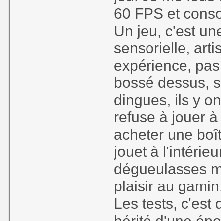
60 FPS et conso
Un jeu, c'est u
sensorielle, art
expérience, pas
bossé dessus, 
dingues, ils y o
refuse à jouer à
acheter une boî
jouet à l'intéri
dégueulasses ma
plaisir au gamin
Les tests, c'est
hérité d'une ép