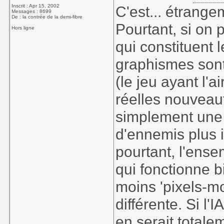
Inscrit : Apr 15, 2002
C'est... étrangem
Messages : 8699
De : la contrée de la demi-fibre
Pourtant, si on 
Hors ligne
qui constituent l
graphismes sont
(le jeu ayant l'a
réelles nouveau
simplement une 
d'ennemis plus im
pourtant, l'ens
qui fonctionne bi
moins 'pixels-m
différente. Si l'
en serait totalem