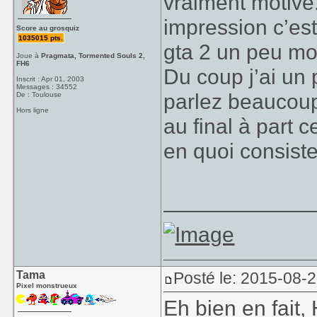
vraiment motivé.
impression c’est
Score au grosquiz
1035015 pts.
gta 2 un peu moc
Joue à
Pragmata, Tormented Souls 2,
FH6
Du coup j’ai un 
Inscrit : Apr 01, 2003
Messages : 34552
parlez beaucoup 
De : Toulouse
Hors ligne
au final à part 
en quoi consiste
____________
Tama
Posté le: 2015-08-
Pixel monstrueux
Eh bien en fait,