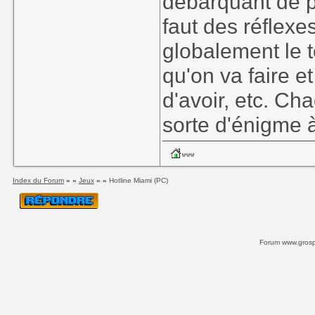
débarquant de pa
faut des réflexe
globalement le t
qu'on va faire 
d'avoir, etc. C
sorte d'énigme à
Index du Forum
» »
Jeux
» »
Hotline Miami (PC)
Forum www.grospi