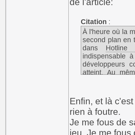
de l'article:
Citation
:
À l'heure où la 
second plan en 
dans
Hotline
indispensable à 
développeurs c
atteint. Au mêm
indissociable de 
Pas besoin d'un
être aspiré dans 
Enfin, et là c'est
sur les oreilles.
rien à foutre.
Je me fous de sa
jeu. Je me fous 