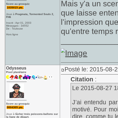
Mais y'a un sce
Score au grosquiz
1035015 pts.
que laisse enten
Joue à
Pragmata, Tormented Souls 2,
FH6
l'impression que 
Inscrit : Apr 01, 2003
Messages : 34552
qu'entre temps 
De : Toulouse
Hors ligne
____________
Odysseus
Posté le: 2015-08-
Pixel planétaire
Citation
:
Le 2015-08-27 18
J’ai entendu par
Score au grosquiz
0004305 pts.
motivé. Pour moi
Joue à
lâcher trois poissons-ballons sur
dire, comme tu l
la ligne de départ.