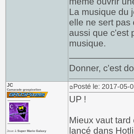
même ouvrir une
La musique du je
elle ne sert pa
aussi que c'est p
musique.
____________
Donner, c'est do
JC
Posté le: 2017-05-
Camarade grospixelien
UP !
Mieux vaut tard
lancé dans
Hotl
Joue à
Super Mario Galaxy