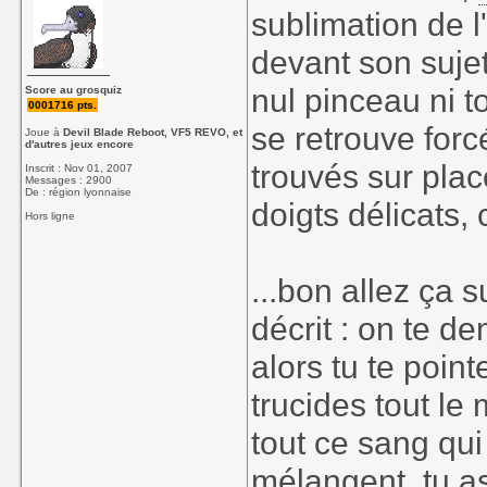
sublimation de l'
devant son sujet.
nul pinceau ni t
Score au grosquiz
0001716 pts.
se retrouve for
Joue à
Devil Blade Reboot, VF5 REVO, et
d'autres jeux encore
trouvés sur pla
Inscrit : Nov 01, 2007
Messages : 2900
De : région lyonnaise
doigts délicats, 
Hors ligne
...bon allez ça su
décrit : on te d
alors tu te poin
trucides tout le 
tout ce sang qui
mélangent, tu a