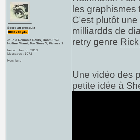
les graphismes 
C'est plutôt une
milliardds de di
Score au grosquiz
0001710 pts.
retry genre
Rick
Joue à
Demon's Souls, Doom PS3,
Hotline Miami, Toy Story 3, Picross 2
Inscrit : Jun 06, 2013
Messages : 1972
Hors ligne
Une vidéo des p
petite idée à She