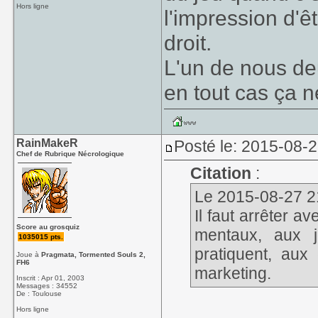
Hors ligne
l'impression d'ê
droit.
L'un de nous deu
en tout cas ça 
RainMakeR
Posté le: 2015-08-
Chef de Rubrique Nécrologique
Citation
:
Le 2015-08-27 21
Il faut arrêter a
Score au grosquiz
mentaux, aux j
1035015 pts.
pratiquent, au
Joue à
Pragmata, Tormented Souls 2,
FH6
marketing.
Inscrit : Apr 01, 2003
Messages : 34552
De : Toulouse
Hors ligne