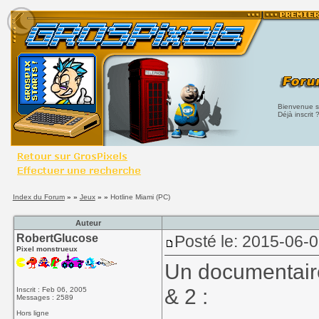
Bienvenue su
Déjà inscrit 
Index du Forum
» »
Jeux
» »
Hotline Miami (PC)
Auteur
RobertGlucose
Posté le: 2015-06-
Pixel monstrueux
Un documentaire
& 2 :
Inscrit : Feb 06, 2005
Messages : 2589
Hors ligne