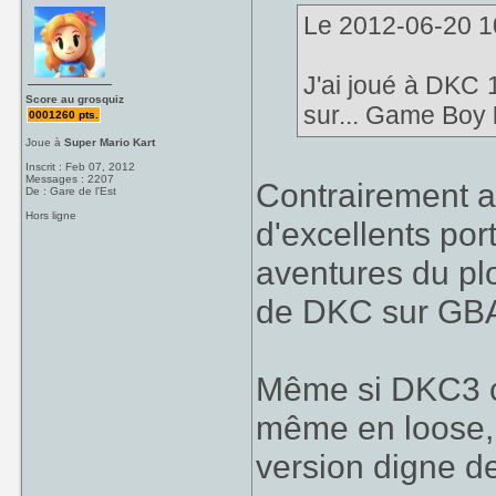
Le 2012-06-20 10
J'ai joué à DKC 
Score au grosquiz
sur... Game Boy
0001260 pts.
Joue à
Super Mario Kart
Inscrit : Feb 07, 2012
Messages : 2207
Contrairement a
De : Gare de l'Est
Hors ligne
d'excellents po
aventures du plo
de DKC sur GBA 
Même si DKC3 c
même en loose, i
version digne d