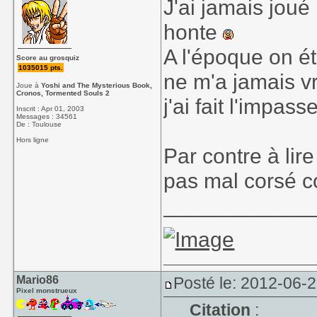
J'ai jamais joué
honte
A l'époque on ét
Score au grosquiz
1035015 pts.
ne m'a jamais v
Joue à
Yoshi and The Mysterious Book,
Cronos, Tormented Souls 2
j'ai fait l'impasse
Inscrit : Apr 01, 2003
Messages : 34561
De : Toulouse
Hors ligne
Par contre à lir
pas mal corsé 
____________
Mario86
Posté le: 2012-06-2
Pixel monstrueux
Citation
: