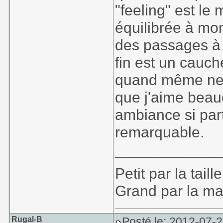
"feeling" est le 
équilibrée à m
des passages à 
fin est un cauche
quand même nett
que j'aime bea
ambiance si parti
remarquable.
____________
Petit par la taille
Grand par la ma
Rugal-B
Posté le: 2012-07-