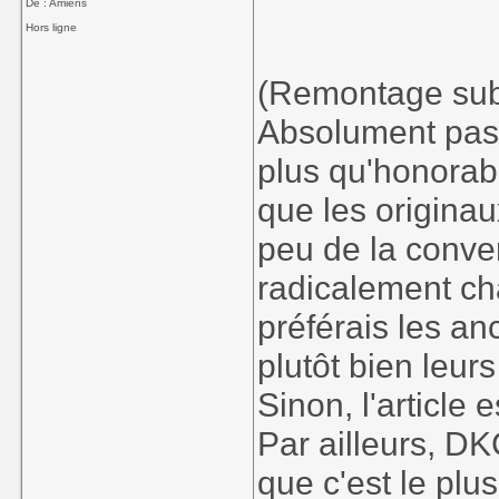
De : Amiens
Même si DKC3 c
Hors ligne
loose, il n'en r
nom pour en joui
(Remontage subt
Absolument pas d'
plus qu'honorabl
que les originau
peu de la conver
radicalement c
préférais les an
plutôt bien leur
Sinon, l'article 
Par ailleurs, DK
que c'est le plus