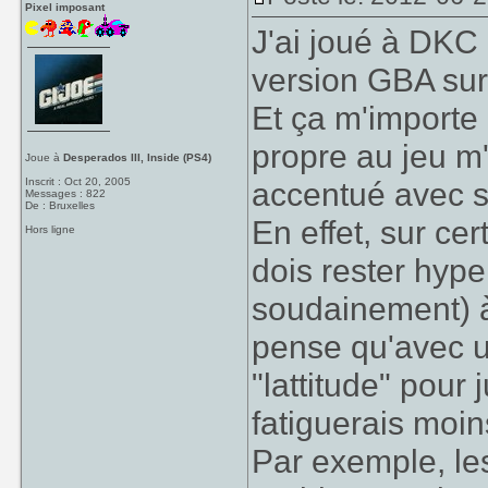
Pixel imposant
J'ai joué à DKC
version GBA su
Et ça m'importe d
propre au jeu m
Joue à
Desperados III, Inside (PS4)
Inscrit : Oct 20, 2005
accentué avec 
Messages : 822
De : Bruxelles
En effet, sur ce
Hors ligne
dois rester hyp
soudainement) à 
pense qu'avec 
"lattitude" pour
fatiguerais moins
Par exemple, les