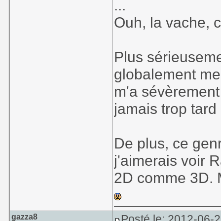
...
Ouh, la vache, 
Plus sérieusemen
globalement merc
m'a sévèrement 
jamais trop tard
De plus, ce genr
j'aimerais voir 
2D comme 3D. Mai
gazza8
Posté le: 2012-06-