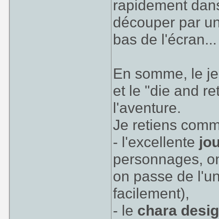
rapidement dans
découper par un
bas de l'écran..
En somme, le jeu
et le "die and r
l'aventure.
Je retiens comme
- l'excellente
jo
personnages, on l
on passe de l'un
facilement),
- le
chara desi