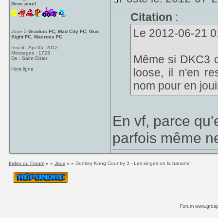
Gros pixel
Citation
:
Le 2012-06-21 01
Joue à
Gradius FC, Mad City FC, Gun
Sight FC, Macross FC
Inscrit : Apr 05, 2012
Messages : 1723
Même si DKC3 c
De : Saint Dizier
Hors ligne
loose, il n'en r
nom pour en joui
En vf, parce qu'
parfois même ne
Index du Forum
» »
Jeux
» »
Donkey Kong Country 3 - Les singes on la banane !
Forum www.grospi