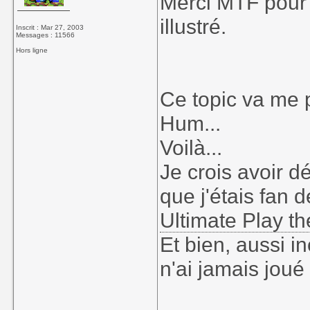
Merci MTF pour c
illustré.
Inscrit : Mar 27, 2003
Messages : 11566
Hors ligne
Ce topic va me 
Hum...
Voilà...
Je crois avoir d
que j'étais fan 
Ultimate Play 
Et bien, aussi i
n'ai jamais jou