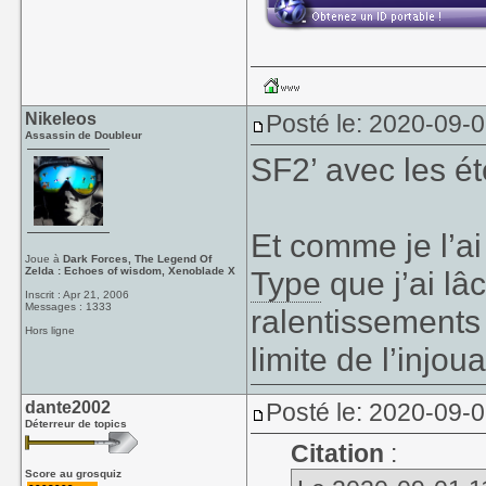
Nikeleos
Posté le: 2020-09-0
Assassin de Doubleur
SF2’ avec les ét
Et comme je l’ai 
Joue à
Dark Forces, The Legend Of
Zelda : Echoes of wisdom, Xenoblade X
Type
que j’ai l
Inscrit : Apr 21, 2006
Messages : 1333
ralentissements 
Hors ligne
limite de l’injou
dante2002
Posté le: 2020-09-0
Déterreur de topics
Citation
:
Score au grosquiz