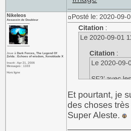
Nikeleos
Posté le: 2020-09-
Assassin de Doubleur
Citation
:
Le 2020-09-01 11
Citation
:
Joue à
Dark Forces, The Legend Of
Zelda : Echoes of wisdom, Xenoblade X
Le 2020-09-01
Inscrit : Apr 21, 2006
Messages : 1333
Hors ligne
SF2’ avec les
Et pourtant, je s
Et comme je l
Type
que j’a
des choses trè
ralentisseme
Super Aleste.
limite de l’in
____________
Je suis d'accord