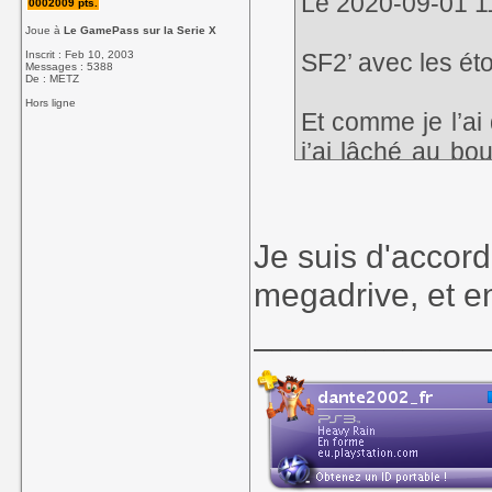
Le 2020-09-01 11:
0002009 pts.
Joue à
Le GamePass sur la Serie X
Inscrit : Feb 10, 2003
SF2’ avec les éto
Messages : 5388
De : METZ
Hors ligne
Et comme je l’ai 
j’ai lâché au bo
incessants qui ren
Je suis d'accord
megadrive, et en
____________