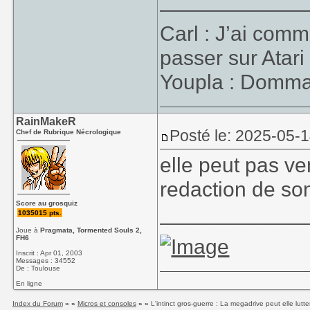
____________
Carl : J’ai co
passer sur Atari
Youpla : Dommage
RainMakeR
Posté le: 2025-05-
Chef de Rubrique Nécrologique
elle peut pas ven
redaction de so
Le jeu tient
Score au grosquiz
____________
1035015 pts.
supplémentaire...
Joue à
Pragmata, Tormented Souls 2,
1992 ?
FH6
Inscrit : Apr 01, 2003
On attend la ré
Messages : 34552
De : Toulouse
En ligne
Index du Forum
» »
Micros et consoles
» »
L'intinct gros-guerre : La megadrive peut elle lut