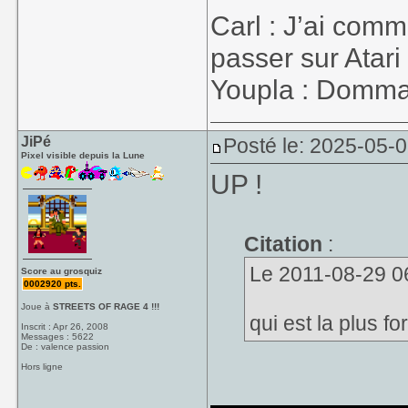
et en plus j'aime
Carl : J’ai co
passer sur Atari
Youpla : Dommage
JiPé
Posté le: 2025-05-
Pixel visible depuis la Lune
UP !
Citation
:
Le 2011-08-29 06
Score au grosquiz
0002920 pts.
Joue à
STREETS OF RAGE 4 !!!
qui est la plus f
Inscrit : Apr 26, 2008
Messages : 5622
De : valence passion
Hors ligne