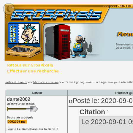
Bienvenue su
Déjà inscrit 
Index du Forum
» »
Micros et consoles
» »
L'intinct gros-guerre : La megadrive peut elle lut
Auteur
L'intinct g
dante2002
Posté le: 2020-09-
Déterreur de topics
Citation
:
Score au grosquiz
Le 2020-09-01 05:1
0002009 pts.
Joue à
Le GamePass sur la Serie X