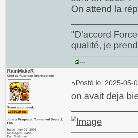
On attend la ré
____________
"D'accord Force
qualité, je prend
RainMakeR
Chef de Rubrique Nécrologique
Posté le: 2025-05-
on avait deja b
____________
Score au grosquiz
1035015 pts.
Joue à
Pragmata, Tormented Souls 2,
FH6
Inscrit : Apr 01, 2003
Messages : 34552
De : Toulouse