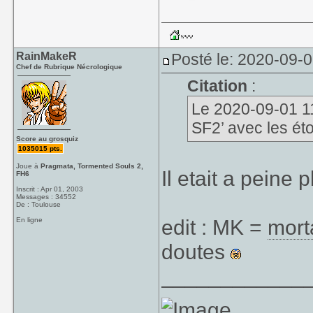
RainMakeR
Posté le: 2020-09-0
Chef de Rubrique Nécrologique
Citation
:
Le 2020-09-01 11:
SF2’ avec les éto
Score au grosquiz
1035015 pts.
Joue à
Pragmata, Tormented Souls 2,
Il etait a peine
FH6
Inscrit : Apr 01, 2003
Messages : 34552
De : Toulouse
edit : MK =
mort
En ligne
doutes
____________