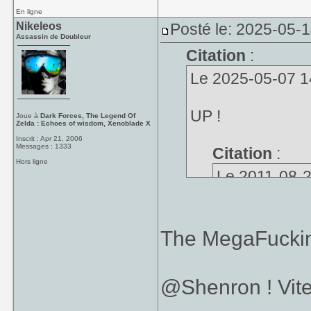
En ligne
Nikeleos
Posté le: 2025-05-
Assassin de Doubleur
Citation
:
Le 2025-05-07 14:
UP !
Joue à
Dark Forces, The Legend Of
Zelda : Echoes of wisdom, Xenoblade X
Inscrit : Apr 21, 2006
Messages : 1333
Citation
:
Hors ligne
Le 2011-08-29
qui est la pl
The MegaFucking
@Shenron ! Vite