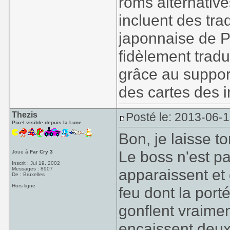
roms alternativ
incluent des tra
japonnaise de P
fidèlement trad
grâce au suppor
des cartes des in
Thezis
Posté le: 2013-06-
Pixel visible depuis la Lune
Bon, je laisse 
Le boss n'est pa
Joue à
Far Cry 3
Inscrit : Jul 19, 2002
Messages : 8907
apparaissent et 
De : Bruxelles
Hors ligne
feu dont la port
gonflent vraiment 
encaissent deux