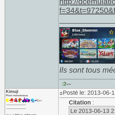
http://dcemulat
f=34&t=97250&
____________
Ils sont tous mé
Kimuji
Posté le: 2013-06-1
Pixel monstrueux
Citation
:
Le 2013-06-13 21
Joue à
Pillars of Eternity