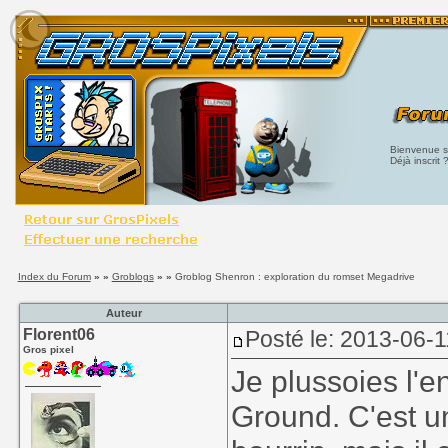
Bienvenue su
Déjà inscrit 
Index du Forum
» »
Groblogs
» »
Groblog Shenron : exploration du romset Megadrive
Auteur
Florent06
Posté le: 2013-06-1
Gros pixel
Je plussoies l'
Ground. C'est u