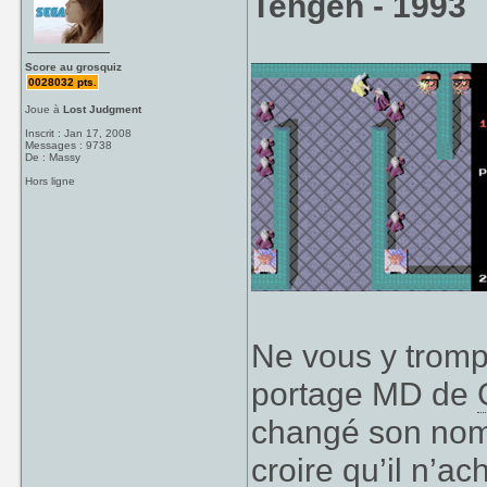
Tengen - 1993
Score au grosquiz
0028032 pts.
Joue à
Lost Judgment
Inscrit : Jan 17, 2008
Messages : 9738
De : Massy
Hors ligne
Ne vous y trom
portage MD de
changé son nom p
croire qu’il n’a