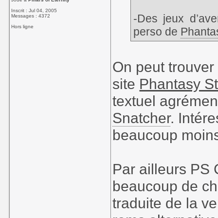
Inscrit : Jul 04, 2005
-Des jeux d’ave
Messages : 4372
Hors ligne
perso de
Phanta
On peut trouver 
site
Phantasy S
textuel agrément
Snatcher
. Intér
beaucoup moins 
Par ailleurs PS 
beaucoup de cho
traduite de la 