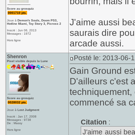
bourrin, mais il e
Score au grosquiz
0001710 pts.
J'aime aussi be
Joue à
Demon's Souls, Doom PS3,
Hotline Miami, Toy Story 3, Picross 2
saurais dire pou
Inscrit : Jun 06, 2013
Messages : 1972
arcade aussi.
Hors ligne
Shenron
Posté le: 2013-06-
Pixel visible depuis la Lune
Gain Ground est
D'ailleurs c'est
techniquement, e
Score au grosquiz
commencé sa ca
0028032 pts.
Joue à
Lost Judgment
Inscrit : Jan 17, 2008
Messages : 9738
Citation
:
De : Massy
Hors ligne
J'aime aussi bea