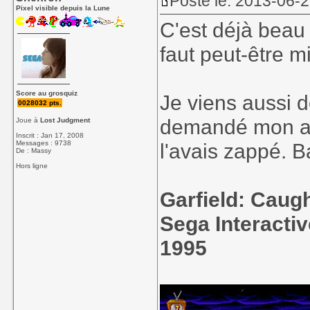
Posté le: 2013-06-
Pixel visible depuis la Lune
C'est déjà beau 
faut peut-être m
Score au grosquiz
Je viens aussi 
0028032 pts.
demandé mon avi
Joue à
Lost Judgment
Inscrit : Jan 17, 2008
Messages : 9738
l'avais zappé. B
De : Massy
Hors ligne
Garfield: Caugh
Sega Interacti
1995