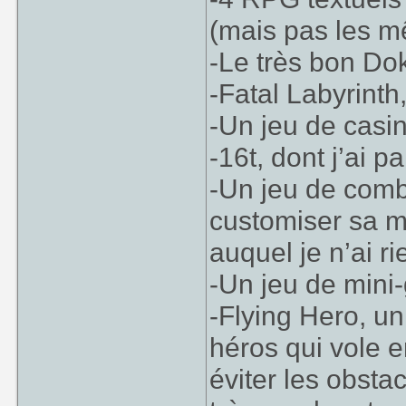
(mais pas les 
-Le très bon Do
-Fatal Labyrinth
-Un jeu de casi
-16t, dont j’ai p
-Un jeu de comb
customiser sa ma
auquel je n’ai r
-Un jeu de mini-g
-Flying Hero, un
héros qui vole en
éviter les obst