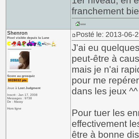
1er niveau, en év
franchement bie
Shenron
Posté le: 2013-06-
Pixel visible depuis la Lune
J'ai eu quelques
peut-être à caus
mais je n'ai ra
Score au grosquiz
pour me repérer,
0028032 pts.
dans les jeux ^^
Joue à
Lost Judgment
Inscrit : Jan 17, 2008
Messages : 9738
De : Massy
Hors ligne
Pour tuer les en
effectivement le
être à bonne dis