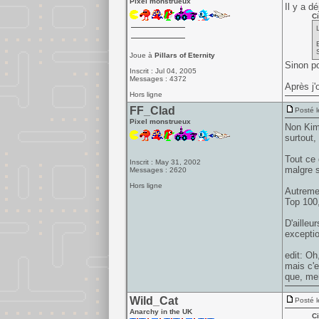
Pixel monstrueux
Il y a dé
Ci
Joue à
Pillars of Eternity
Sinon po
Inscrit : Jul 04, 2005
Messages : 4372
Après j'
Hors ligne
FF_Clad
Posté l
Pixel monstrueux
Non Kimu
surtout, 
Tout ce 
Inscrit : May 31, 2002
malgre s
Messages : 2620
Hors ligne
Autremen
Top 100,
D'ailleu
exceptio
edit: Oh
mais c'e
que, mem
Wild_Cat
Posté l
Anarchy in the UK
Ci