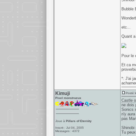
Bubble B
Wonderb
etc...
Quant a 
Pour le 
Et ca me
proverbi
*: J'ai 
acharnem
Kimuji
Posté l
Pixel monstrueux
Castle of
ne dois 
Sonics s
n'y aura
pas Mari
Joue à
Pillars of Eternity
Shinobi 
Inscrit : Jul 04, 2005
Messages : 4372
Tu peux 