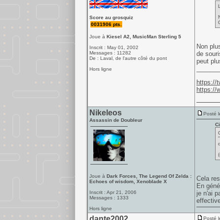
Score au grosquiz
0031906 pts.
Joue à
Kiesel A2, MusicMan Sterling 5
Non plus
Inscrit : May 01, 2002
Messages : 11282
de souri
De : Laval, de l'autre côté du pont
peut plu
______
Hors ligne
https:/
https:/
Nikeleos
Posté l
Assassin de Doubleur
Ci
d
(
Joue à
Dark Forces, The Legend Of Zelda :
Cela res
Echoes of wisdom, Xenoblade X
En génér
Inscrit : Apr 21, 2006
je n'ai 
Messages : 1333
effectiv
Hors ligne
dante2002
Posté l