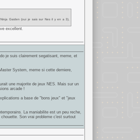
 Ninja Gaiden (oui je sais sur Nes il y en a 3),
ve excellent.
do je suis clairement segatisant, meme, et
a Master System, meme si cette derniere,
urait une majorite de jeux NES. Mais sur un
sions arcade !
xplications a base de "bons jeux" et "jeux
ontemporains. La maniabilite est un peu reche,
 chouette. Son vrai probleme c'est surtout