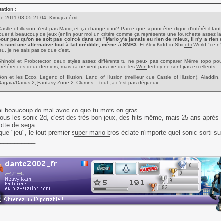
tation
:
Le 2011-03-05 21:04, Kimuji a écrit :
Castle of illusion n'est pas Mario, et ça change quoi? Parce que si pour être digne d'intérêt il fa
jouer à beaucoup de jeux (enfin pour moi un critère comme ça représente une fourchette assez la
pour peu qu'on ne soit pas coincé dans un "Mario y'a jamais eu rien de mieux, il n'y a rien 
ils sont une alternative tout à fait crédible, même à SMB3
. Et Alex Kidd in
Shinobi
World "ce n'
jeu, je ne sais pas ce que c'est.
Shinobi et Probotector, deux styles assez différents tu ne peux pas comparer. Même topo po
préférer ces deux derniers, mais ça ne veut pas dire que les
Wonderboy
ne sont pas excellents.
Bon et les Ecco, Legend of Illusion, Land of Illusion (meilleur que
Castle of Illusion
),
Aladdin
,
Sagaia/Darius 2,
Fantasy Zone
2, Clumns... tout ça c'est pas dégueux.
Citation
:
Et ca me fait mal au coeur d'argumenter dans ce sens, parce que si je devais partir sur 
proverbiale, j'emmenerais une Master System plutot qu'une NES !
ai beaucoup de mal avec ce que tu mets en gras.
Tu préfères les jeux Nes mais tu prends quand même une Master System? J'ai l'impressi
i tous les sonic 2d, c'est des très bon jeux, des hits même, mais 25 ans après
otte de sega.
contradiction.
que "jeu", le tout premier
super mario bros
éclate n'importe quel sonic sorti su
___________
[ Ce Message a été édité par: Kimuji le 2011-03-05 21:28 ]