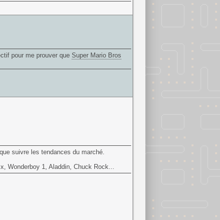
ectif pour me prouver que
Super Mario Bros
 que suivre les tendances du marché.
ix
,
Wonderboy
1,
Aladdin
, Chuck Rock...