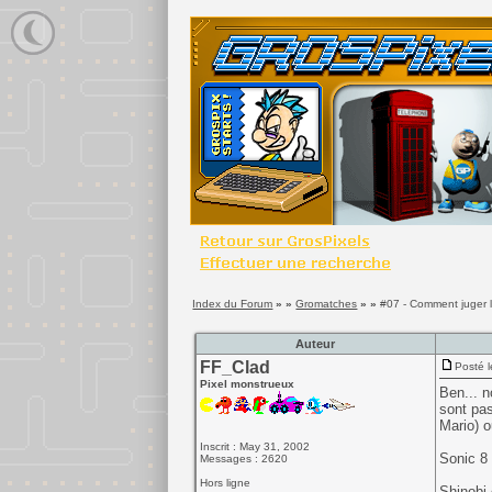
Index du Forum
» »
Gromatches
» »
#07 - Comment juger l
Auteur
FF_Clad
Posté l
Pixel monstrueux
Ben... n
sont pas
Mario) o
Inscrit : May 31, 2002
Sonic 8 
Messages : 2620
Hors ligne
Shinobi 