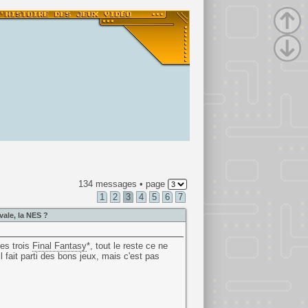
134 messages • page
1
2
3
4
5
6
7
vale, la NES ?
des trois
Final Fantasy
*, tout le reste ce ne
 il fait parti des bons jeux, mais c'est pas