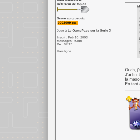
Déterreur de topics
Ci
Score au grosquiz
0002009 pts.
Joue à
Le GamePass sur la Serie X
Inscrit : Feb 10, 2003
Messages : 5388
De : METZ
Hors ligne
Ouch, j'
J'ai fin
la masc
En tant 
______