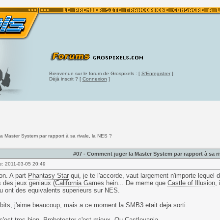
Bienvenue sur le forum de Grospixels : [
S'Enregistrer
]
Déjà inscrit ? [
Connexion
]
a Master System par rapport à sa rivale, la NES ?
#07 - Comment juger la Master System par rapport à sa ri
e: 2011-03-05 20:49
on. A part
Phantasy Star
qui, je te l'accorde, vaut largement n'importe lequel 
 des jeux geniaux (
California Games
hein... De meme que
Castle of Illusion
,
u ont des equivalents superieurs sur NES.
bits, j'aime beaucoup, mais a ce moment la SMB3 etait deja sorti.
c'est tres bien, Probotector c'est mieux. Ou
Castlevania
.