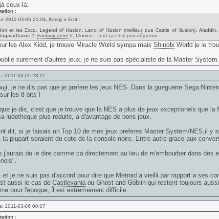
jà ceux-là:
tation
:
Le 2011-03-05 21:04, Kimuji a écrit :
Bon et les Ecco, Legend of Illusion, Land of Illusion (meilleur que
Castle of Illusion
),
Aladdin
,
Sagaia/Darius 2,
Fantasy Zone
2, Clumns... tout ça c'est pas dégueux.
ur les Alex Kidd, je trouve Miracle World sympa mais
Shinobi
World je le trou
oublie surement d'autres jeux, je ne suis pas spécialiste de la Master System.
e: 2011-03-05 23:21
ji, je ne dis pas que je prefere les jeux NES. Dans la gueguerre Sega Ninten
sur les 8 bits !
que je dis, c'est que je trouve que la NES a plus de jeux exceptionels que l
a ludotheque plus reduite, a d'avantage de bons jeux.
t dit, si je faisais un Top 10 de mes jeux preferes Master System/NES,il y a
 la plupart seraient du cote de la console noire. Entre autre grace aux conver
rs j'aurais du le dire comme ca directement au lieu de m'embourber dans des e
nels".
, et je ne suis pas d'accord pour dire que
Metroid
a vieilli par rapport a ses c
st aussi le cas de
Castlevania
ou Ghost and Goblin qui restent toujours aussi
e pour l'epoque, il est extremement difficile.
e: 2011-03-06 00:07
tation
: