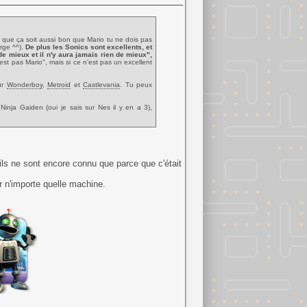
ut que ça soit aussi bon que Mario tu ne dois pas
rge ^^).
De plus les Sonics sont excellents, et
de mieux et il n'y aura jamais rien de mieux",
est pas Mario", mais si ce n'est pas un excellent
ur
Wonderboy
,
Metroid
et
Castlevania
. Tu peux
 Ninja Gaiden (oui je sais sur Nes il y en a 3),
l'ile deserte (mais avec l'electricite)
on que tu argumentes surtout en mode auto-
 ils ne sont encore connu que parce que c'était
r n'importe quelle machine.