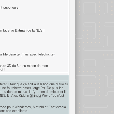
t superieurs.
en face au Batman de la NES !
l'ile deserte (mais avec l'electricite)
ake 3D du 3 a eu raison de mon
ut !
érêt il faut que ça soit aussi bon que Mario tu
une fourchette assez large ^^). De plus les
eu rien de mieux, il n'y a rien de mieux et il
SMB3. Et Alex Kidd in
Shinobi
World "ce n'est
 topo pour
Wonderboy
,
Metroid
et
Castlevania
.
ont pas excellents.