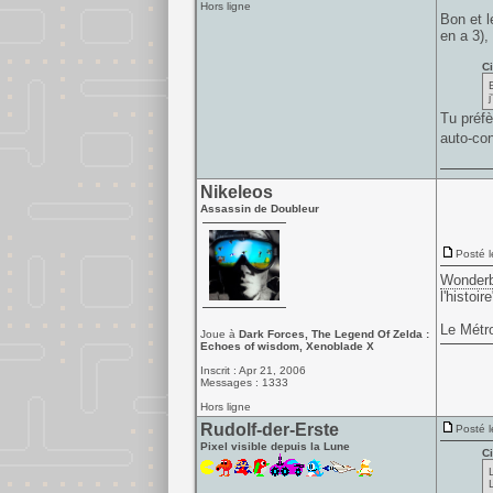
Hors ligne
Bon et l
en a 3),
Ci
Tu préf
auto-con
Nikeleos
Assassin de Doubleur
Posté l
Wonderb
l'histoire
Le Métr
Joue à
Dark Forces, The Legend Of Zelda :
Echoes of wisdom, Xenoblade X
Inscrit : Apr 21, 2006
Messages : 1333
Hors ligne
Rudolf-der-Erste
Posté l
Pixel visible depuis la Lune
Ci