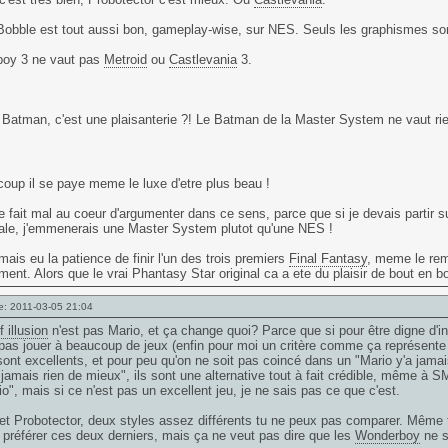
obble est tout aussi bon, gameplay-wise, sur NES. Seuls les graphismes son
oy 3 ne vaut pas
Metroid
ou
Castlevania
3.
Batman, c'est une plaisanterie ?! Le Batman de la Master System ne vaut ri
coup il se paye meme le luxe d'etre plus beau !
 fait mal au coeur d'argumenter dans ce sens, parce que si je devais partir sur 
ale, j'emmenerais une Master System plutot qu'une NES !
jamais eu la patience de finir l'un des trois premiers
Final Fantasy
, meme le rem
ent. Alors que le vrai
Phantasy Star
original ca a ete du plaisir de bout en bo
e: 2011-03-05 21:04
 illusion
n'est pas Mario, et ça change quoi? Parce que si pour être digne d'int
pas jouer à beaucoup de jeux (enfin pour moi un critère comme ça représente 
ont excellents, et pour peu qu'on ne soit pas coincé dans un "Mario y'a jamais 
 jamais rien de mieux", ils sont une alternative tout à fait crédible, même à 
o", mais si ce n'est pas un excellent jeu, je ne sais pas ce que c'est.
et Probotector, deux styles assez différents tu ne peux pas comparer. Même
préférer ces deux derniers, mais ça ne veut pas dire que les
Wonderboy
ne s