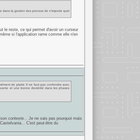
te dans la gestion des process de n'importe quel
t le reste, ce qui permet d'avoir un curseur
 même si l'application rame comme elle n'en
mément de plaisir. Il ne faut pas confondre avec
 ouverte et une bonne dextérité dans les phases
ns son contexte... Je ne sais pas pourquoi mais
 Castelvania... C'est peut-être du