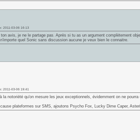
e: 2011-03-06 16:13
 ton avis, je ne le partage pas. Après si tu as un argument complètement obj
 n'importe quel Sonic sans discussion aucune je veux bien le connaitre.
e: 2011-03-06 19:41
 à la notoriété qu'on mesure les jeux exceptionnels, évidemment on ne pourra
n cause plateformes sur SMS, ajoutons
Psycho Fox
,
Lucky Dime Caper
,
Aster