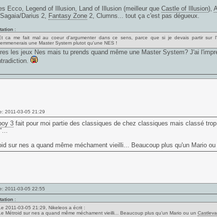
es Ecco, Legend of Illusion, Land of Illusion (meilleur que
Castle of Illusion
),
A
 Sagaia/Darius 2,
Fantasy Zone
2, Clumns... tout ça c'est pas dégueux.
tation
:
Et ca me fait mal au coeur d'argumenter dans ce sens, parce que si je devais partir sur l'ile
j'emmenerais une Master System plutot qu'une NES !
ères les jeux Nes mais tu prends quand même une Master System? J'ai l'impr
tradiction.
e: 2011-03-05 21:29
oy 3
fait pour moi partie des classiques de chez classiques mais classé trop
"...
oid sur nes a quand même méchament vieilli... Beaucoup plus qu'un Mario o
e: 2011-03-05 22:55
tation
:
Le 2011-03-05 21:29, Nikeleos a écrit :
Le Métroid sur nes a quand même méchament vieilli... Beaucoup plus qu'un Mario ou un
Castleva