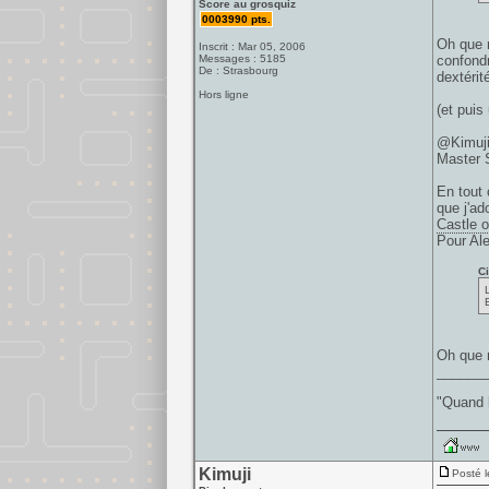
Score au grosquiz
0003990 pts.
Oh que n
Inscrit : Mar 05, 2006
Messages : 5185
confondr
De : Strasbourg
dextérit
Hors ligne
(et puis
@Kimuji:
Master 
En tout 
que j'ad
Castle of
Pour Ale
Ci
E
Oh que n
______
"Quand l
Kimuji
Posté l