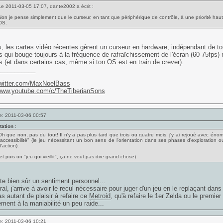
Le 2011-03-05 17:07, dante2002 a écrit :
Non je pense simplement que le curseur, en tant que périphérique de contrôle, à une priorité hau
OS.
, les cartes vidéo récentes gèrent un curseur en hardware, indépendant de tou
s qui bouge toujours à la fréquence de rafraîchissement de l'écran (60-75fps)
s (et dans certains cas, même si ton OS est en train de crever).
___________
/twitter.com/MaxNoelBass
/www.youtube.com/c/TheTiberianSons
e: 2011-03-06 00:57
tation
:
Oh que non, pas du tout! Il n'y a pas plus tard que trois ou quatre mois, j'y ai rejoué avec énor
"accessibilité" (le jeu nécessitant un bon sens de l'orientation dans ses phases d'exploration
'action).
et puis un "jeu qui vieillit", ça ne veut pas dire grand chose)
te bien sûr un sentiment personnel...
al, j'arrive à avoir le recul nécessaire pour juger d'un jeu en le replaçant da
pas autant de plaisir à refaire ce
Metroid
, qu'à refaire le 1er Zelda ou le premier
ement à la maniabilité un peu raide...
e: 2011-03-06 10:21