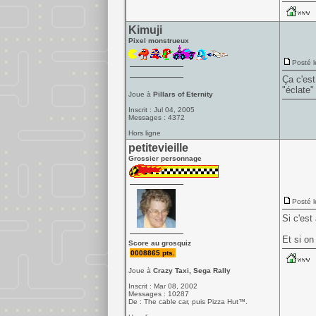
Kimuji
Pixel monstrueux
Posté l
Ça c'est
"éclate"
Joue à
Pillars of Eternity
Inscrit : Jul 04, 2005
Messages : 4372
Hors ligne
petitevieille
Grossier personnage
Posté l
Si c'est
Et si o
Score au grosquiz
0008865 pts.
Joue à
Crazy Taxi, Sega Rally
Inscrit : Mar 08, 2002
Messages : 10287
De : The cable car, puis Pizza Hut™.