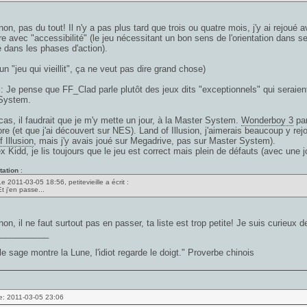
on, pas du tout! Il n'y a pas plus tard que trois ou quatre mois, j'y ai rejoué 
e avec "accessibilité" (le jeu nécessitant un bon sens de l'orientation dans 
é dans les phases d'action).
 un "jeu qui vieillit", ça ne veut pas dire grand chose)
 Je pense que FF_Clad parle plutôt des jeux dits "exceptionnels" qui seraie
System.
cas, il faudrait que je m'y mette un jour, à la Master System.
Wonderboy 3
par
ore (et que j'ai découvert sur NES). Land of Illusion, j'aimerais beaucoup y rej
 Illusion
, mais j'y avais joué sur Megadrive, pas sur Master System).
x Kidd, je lis toujours que le jeu est correct mais plein de défauts (avec une 
tation
:
Le 2011-03-05 18:56, petitevieille a écrit :
t j'en passe...
on, il ne faut surtout pas en passer, ta liste est trop petite! Je suis curieux de
___________
e sage montre la Lune, l'idiot regarde le doigt." Proverbe chinois
e: 2011-03-05 23:06