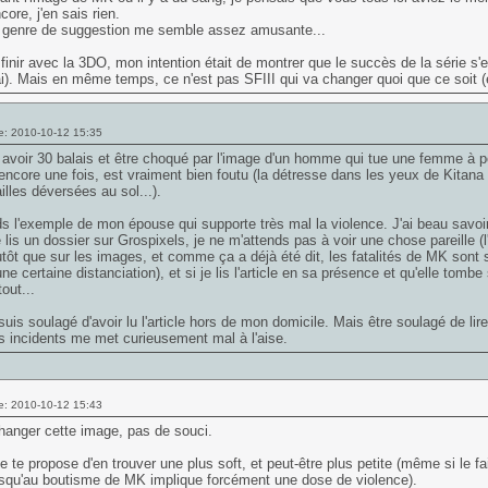
core, j'en sais rien.
e genre de suggestion me semble assez amusante...
finir avec la 3DO, mon intention était de montrer que le succès de la série s'e
ai). Mais en même temps, ce n'est pas SFIII qui va changer quoi que ce soit 
e: 2010-10-12 15:35
avoir 30 balais et être choqué par l'image d'un homme qui tue une femme à pet
encore une fois, est vraiment bien foutu (la détresse dans les yeux de Kitana 
ailles déversées au sol...).
s l'exemple de mon épouse qui supporte très mal la violence. J'ai beau savo
 lis un dossier sur Grospixels, je ne m'attends pas à voir une chose pareille (
utôt que sur les images, et comme ça a déjà été dit, les fatalités de MK sont 
une certaine distanciation), et si je lis l'article en sa présence et qu'elle tombe
out...
 suis soulagé d'avoir lu l'article hors de mon domicile. Mais être soulagé de li
es incidents me met curieusement mal à l'aise.
e: 2010-10-12 15:43
hanger cette image, pas de souci.
je te propose d'en trouver une plus soft, et peut-être plus petite (même si le fa
usqu'au boutisme de MK implique forcément une dose de violence).