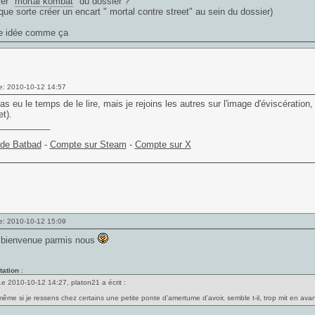
er "
mortal kombat
" du dossier ?
que sorte créer un encart " mortal contre street" au sein du dossier)
ne idée comme ça
e: 2010-10-12 14:57
pas eu le temps de le lire, mais je rejoins les autres sur l'image d'éviscération,
et).
___________
 de Batbad
-
Compte sur Steam
-
Compte sur X
e: 2010-10-12 15:09
t bienvenue parmis nous
tation
:
Le 2010-10-12 14:27, platon21 a écrit :
même si je ressens chez certains une petite ponte d’amertume d’avoir, semble t-il, trop mit en ava