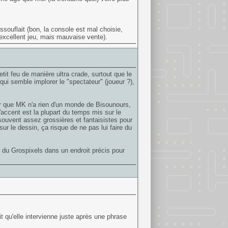
ssouflait (bon, la console est mal choisie,
(excellent jeu, mais mauvaise vente).
it feu de manière ultra crade, surtout que le
qui semble implorer le "spectateur" (joueur ?),
ir que MK n'a rien d'un monde de Bisounours,
l'accent est la plupart du temps mis sur le
souvent assez grossières et fantaisistes pour
 sur le dessin, ça risque de ne pas lui faire du
re du Grospixels dans un endroit précis pour
it qu'elle intervienne juste après une phrase