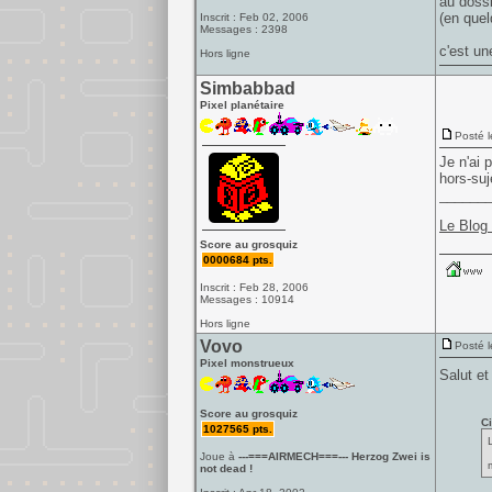
au dossi
(en quel
Inscrit : Feb 02, 2006
Messages : 2398
c'est u
Hors ligne
Simbabbad
Pixel planétaire
Posté l
Je n'ai 
hors-suj
______
Le Blog
Score au grosquiz
0000684 pts.
Inscrit : Feb 28, 2006
Messages : 10914
Hors ligne
Vovo
Posté l
Pixel monstrueux
Salut e
Score au grosquiz
Ci
1027565 pts.
Joue à
---===AIRMECH===--- Herzog Zwei is
not dead !