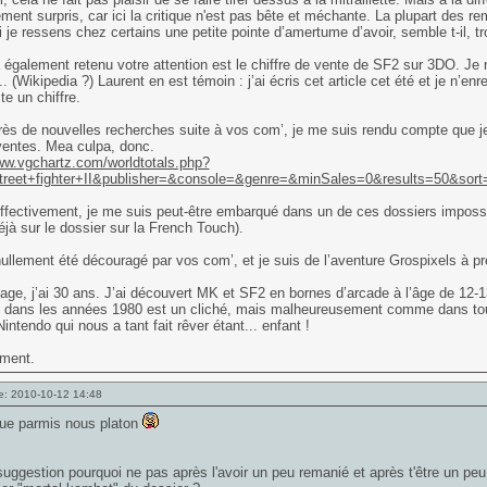
ment surpris, car ici la critique n'est pas bête et méchante. La plupart des r
je ressens chez certains une petite pointe d’amertume d’avoir, semble t-il, t
 également retenu votre attention est le chiffre de vente de SF2 sur 3DO. Je n
... (Wikipedia ?) Laurent en est témoin : j’ai écris cet article cet été et je n’
te un chiffre.
rès de nouvelles recherches suite à vos com’, je me suis rendu compte que 
ventes. Mea culpa, donc.
ww.vgchartz.com/worldtotals.php?
reet+fighter+II&publisher=&console=&genre=&minSales=0&results=50&sort=
ffectivement, je me suis peut-être embarqué dans un de ces dossiers impossibl
déjà sur le dossier sur la French Touch).
nullement été découragé par vos com’, et je suis de l’aventure Grospixels à prés
ge, j’ai 30 ans. J’ai découvert MK et SF2 en bornes d’arcade à l’âge de 12-1
 dans les années 1980 est un cliché, mais malheureusement comme dans tous l
Nintendo qui nous a tant fait rêver étant... enfant !
ement.
e: 2010-10-12 14:48
ue parmis nous platon
 suggestion pourquoi ne pas après l'avoir un peu remanié et après t'être un peu