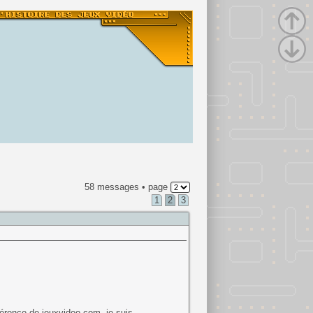
58 messages • page
1
2
3
ifférence de jeuxvideo.com, je suis