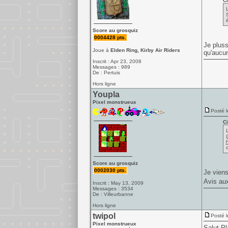
Ci
é
Score au grosquiz
0004428 pts.
Je pluss
Joue à
Elden Ring, Kirby Air Riders
qu'aucun
Inscrit : Apr 23, 2008
Messages : 989
De : Pertuis
Hors ligne
Youpla
Pixel monstrueux
Posté l
Ci
Score au grosquiz
0002030 pts.
Je viens
Avis au
Inscrit : May 13, 2009
Messages : 3534
De : Villeurbanne
Hors ligne
twipol
Posté l
Pixel monstrueux
Salut Pl