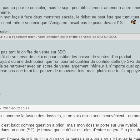
s pas ça pour te consoler, mais le sujet peut difficilement amener à autre ch
même.
 met façe à face deux monstres sacrés, le débat ne peut être que tumultueu
 osent même soutenir que l'Amiga ne faisait pas le poids devant l' ST....
tation
:
Ce qui a également retenu votre attention est le chiffre de vente de SF2 sur 3DO.
 pas tant le chiffre de vente sur 3DO.
tôt de se servir de celui ci pour justifier les baisse de ventes d'un produit.
yant eu une distribution que l'on pourrait qualifier de confidentielle (le SF2 d
e se retrouver avec un score de vente largement inférieur à n'importe quel o
nse pas que tu ai fait preuve de mauvaise fois, mais plutôt que tu t'ai appu
___________
e: 2010-10-12 15:22
i concerne la fusion des dossiers, je ne vois qu'un seul inconvénient : comm
 c'est balot comme question a priori, mais mon dossier porte sur une rivalité, 
dans un autre (SF), je trouve que le débat est clos d'entrer de jeu. Y a plus 
nt l'image de MK où il y a du sang, je pensais que vous tous ici aviez le mêm