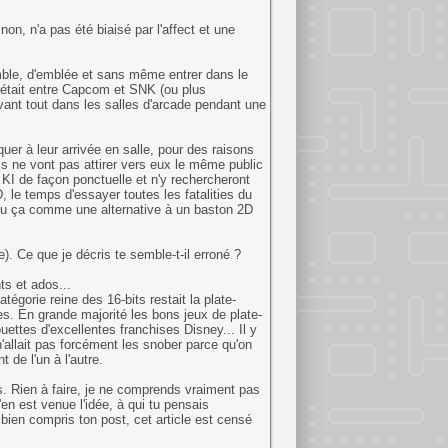
on, n'a pas été biaisé par l'affect et une
ble, d'emblée et sans même entrer dans le
é était entre Capcom et SNK (ou plus
vant tout dans les salles d'arcade pendant une
r à leur arrivée en salle, pour des raisons
s ne vont pas attirer vers eux le même public
I de façon ponctuelle et n'y rechercheront
le temps d'essayer toutes les fatalities du
ai vu ça comme une alternative à un baston 2D
). Ce que je décris te semble-t-il erroné ?
ts et ados...
tégorie reine des 16-bits restait la plate-
s. En grande majorité les bons jeux de plate-
ttes d'excellentes franchises Disney... Il y
'allait pas forcément les snober parce qu'on
 de l'un à l'autre.
. Rien à faire, je ne comprends vraiment pas
en est venue l'idée, à qui tu pensais
i bien compris ton post, cet article est censé