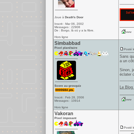
______
Joue à
Death's Door
Inscrit : Mar 06, 2002
Messages : 22908
De : Borgo, là où y a la fibre.
Hors ligne
Simbabbad
Pixel planétaire
Posté l
Sans qu'
a un côté
Sinon, j
éclater 
______
Score au grosquiz
Le Blog
0000684 pts.
Inscrit : Feb 28, 2006
Messages : 10914
Hors ligne
Vakoran
Pixel imposant
Posté l