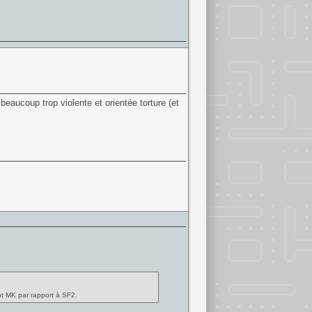
 beaucoup trop violente et orientée torture (et
nt MK par rapport à SF2.