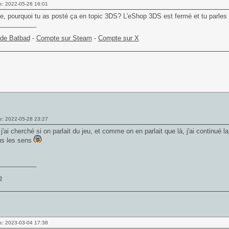
e: 2022-05-28 16:01
e, pourquoi tu as posté ça en topic 3DS? L'eShop 3DS est fermé et tu parles
___________
 de Batbad
-
Compte sur Steam
-
Compte sur X
e: 2022-05-28 23:27
 j'ai cherché si on parlait du jeu, et comme on en parlait que là, j'ai continué la
us les sens
___________
e: 2023-03-04 17:38