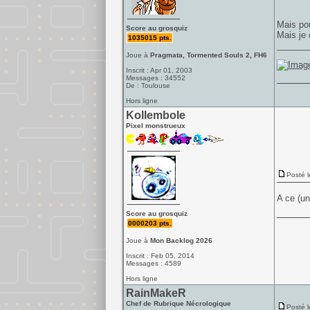
Mais pou
Score au grosquiz
Mais je 
1035015 pts.
______
Joue à
Pragmata, Tormented Souls 2, FH6
Inscrit : Apr 01, 2003
Messages : 34552
De : Toulouse
Hors ligne
Kollembole
Pixel monstrueux
Posté l
A ce (un
Score au grosquiz
0000203 pts.
Joue à
Mon Backlog 2026
Inscrit : Feb 05, 2014
Messages : 4589
Hors ligne
RainMakeR
Chef de Rubrique Nécrologique
Posté l