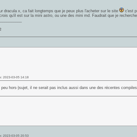
r dracula x, ca fait longtemps que je peux plus l'acheter sur le site
c'est p
crois qu'il est sur la mini astro, ou une des mini md. Faudrait que je recherche
___________
e: 2023-03-05 14:18
 peu hors-)sujet, il ne serait pas inclus aussi dans une des récentes compile
e: 2023-03-05 20:53