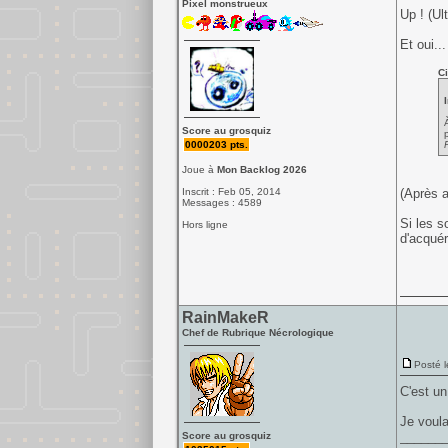
Pixel monstrueux
Up ! (Ul
Et oui..
Ci
Score au grosquiz
0000203 pts.
Joue à
Mon Backlog 2026
Inscrit : Feb 05, 2014
(Après a
Messages : 4589
Si les s
Hors ligne
d'acquér
RainMakeR
Chef de Rubrique Nécrologique
Posté l
C'est un
Je voula
______
Score au grosquiz