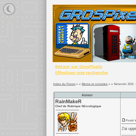
Index du Forum
» »
Micros et consoles
» »
Nintendo 3DS : 
Auteur
RainMakeR
Chef de Rubrique Nécrologique
Posté l
J'ai upp
______