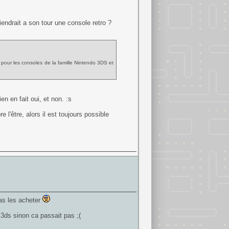
viendrait a son tour une console retro ?
pour les consoles de la famille Nintendo 3DS et
n en fait oui, et non. :s
l'être, alors il est toujours possible
pas les acheter
a 3ds sinon ca passait pas ;(