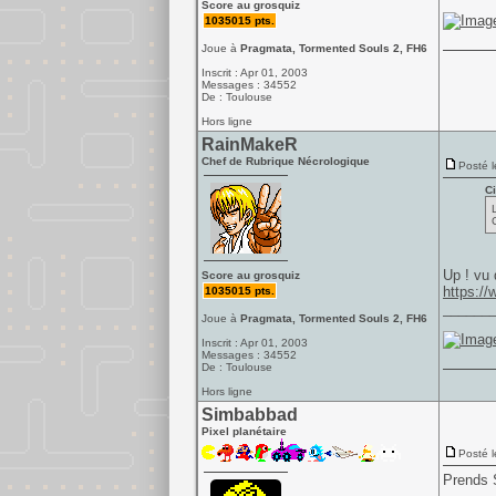
Score au grosquiz
1035015 pts.
Joue à
Pragmata, Tormented Souls 2, FH6
Inscrit : Apr 01, 2003
Messages : 34552
De : Toulouse
Hors ligne
RainMakeR
Chef de Rubrique Nécrologique
Posté l
Ci
Up ! vu q
Score au grosquiz
https:/
1035015 pts.
______
Joue à
Pragmata, Tormented Souls 2, FH6
Inscrit : Apr 01, 2003
Messages : 34552
De : Toulouse
Hors ligne
Simbabbad
Pixel planétaire
Posté l
Prends 