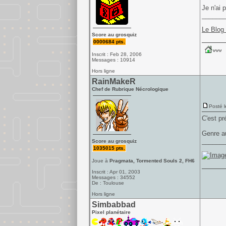
Je n'ai 
______
Le Blog
Score au grosquiz
0000684 pts.
Inscrit : Feb 28, 2006
Messages : 10914
Hors ligne
RainMakeR
Chef de Rubrique Nécrologique
Posté l
C'est pr
Genre au
______
Score au grosquiz
1035015 pts.
Joue à
Pragmata, Tormented Souls 2, FH6
Inscrit : Apr 01, 2003
Messages : 34552
De : Toulouse
Hors ligne
Simbabbad
Pixel planétaire