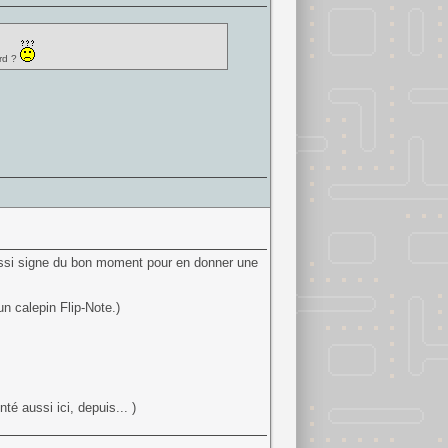
ard ?
 aussi signe du bon moment pour en donner une
n calepin Flip-Note.)
é aussi ici, depuis... )