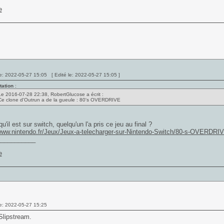
e: 2022-05-27 15:05 [ Edité le: 2022-05-27 15:05 ]
tation
:
Le 2016-07-28 22:38, RobertGlucose a écrit :
Ce clone d'Outrun a de la gueule : 80's OVERDRIVE
u'il est sur switch, quelqu'un l'a pris ce jeu au final ?
/www.nintendo.fr/Jeux/Jeux-a-telecharger-sur-Nintendo-Switch/80-s-OVERDR
___________
e: 2022-05-27 15:25
Slipstream.