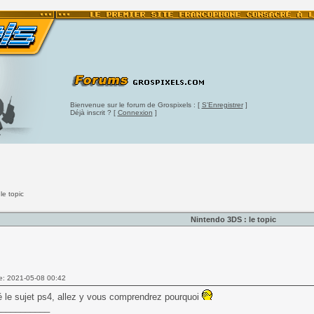
Bienvenue sur le forum de Grospixels : [
S'Enregistrer
]
Déjà inscrit ? [
Connexion
]
le topic
Nintendo 3DS : le topic
e: 2021-05-08 00:42
é le sujet ps4, allez y vous comprendrez pourquoi
___________