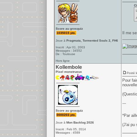
Ci
Score au grosquiz
Il me se
1035015 pts.
______
Joue à
Pragmata, Tormented Souls 2, FH6
Inscrit : Apr 01, 2003
Messages : 34552
De : Toulouse
Hors ligne
Kollembole
Pixel monstrueux
Posté l
Pour fai
nouvelle
(Questio
---
Score au grosquiz
0000203 pts.
*Par ail
Joue à
Mon Backlog 2026
(J'ai pu
Inscrit : Feb 05, 2014
Messages : 4589