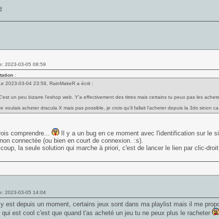
e: 2023-03-05 08:59
tation
:
Le 2023-03-04 23:58, RainMakeR a écrit :
C'est un peu bizarre l'eshop web. Y'a effectivement des titres mais certains tu peux pas les achet
Je voulais acheter dracula X mais pas possible, je crois qu'il fallait l'acheter depuis la 3ds sinon ca
rois comprendre...
Il y a un bug en ce moment avec l'identification sur le 
on connectée (ou bien en court de connexion. :s).
 coup, la seule solution qui marche à priori, c'est de lancer le lien par clic-droi
e: 2023-03-05 14:04
l y est depuis un moment, certains jeux sont dans ma playlist mais il me pro
 qui est cool c'est que quand t'as acheté un jeu tu ne peux plus le racheter