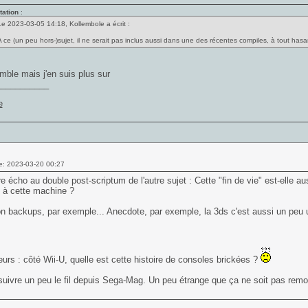
tation
:
Le 2023-03-05 14:18, Kollembole a écrit :
A ce (un peu hors-)sujet, il ne serait pas inclus aussi dans une des récentes compiles, à tout has
mble mais j'en suis plus sur
___________
e: 2023-03-20 00:27
re écho au double post-scriptum de l'autre sujet : Cette "fin de vie" est-elle
 à cette machine ?
n backups, par exemple... Anecdote, par exemple, la 3ds c'est aussi un peu u
leurs : côté Wii-U, quelle est cette histoire de consoles brickées ?
 suivre un peu le fil depuis Sega-Mag. Un peu étrange que ça ne soit pas remont