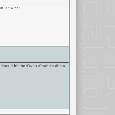
 de la Switch?
 discu ici histoire d"eviter d'avoir des discus