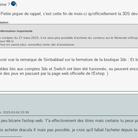
time ?
)
. Petite piqure de rappel, c'est cette fin de mois-ci qu'officiellement la 3DS de
tation
:
Information importante
À compter du 27 mars 2023, il ne sera plus possible d'acheter du contenu sur le Nintendo eShop 
pour Wii U.
Pour en savoir plus, consultez notre site d'assistance.
voir vue la remarque de Simbabbad sur la fermeture de la boutique 3ds : Et bie
oldes liés aux comptes 3ds et Switch ont bien été fusionnés, ou peuvent encore 
ir des jeux en passant par la page web officielle de l'Eshop. )
e: 2023-03-04 23:58
 peu bizarre l'eshop web. Y'a effectivement des titres mais certains tu peux 
is acheter dracula X mais pas possible, je crois qu'il fallait l'acheter depuis l
___________