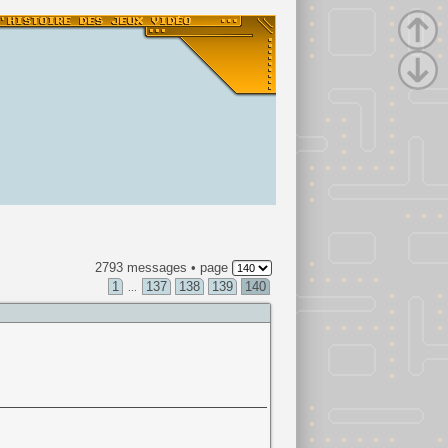
2793 messages • page
1
137
138
139
140
...