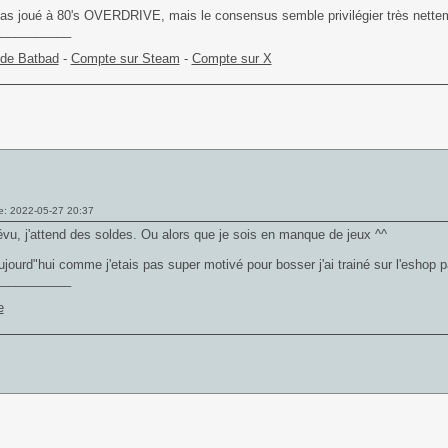
pas joué à 80's OVERDRIVE, mais le consensus semble privilégier très nettem
___________
 de Batbad
-
Compte sur Steam
-
Compte sur X
e: 2022-05-27 20:37
évu, j'attend des soldes. Ou alors que je sois en manque de jeux ^^
jourd"hui comme j'etais pas super motivé pour bosser j'ai trainé sur l'eshop p
___________