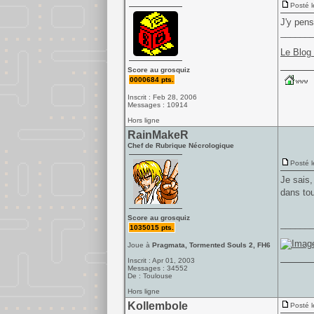
Posté l
J'y pens
______
Le Blog
Score au grosquiz
0000684 pts.
Inscrit : Feb 28, 2006
Messages : 10914
Hors ligne
RainMakeR
Chef de Rubrique Nécrologique
Posté l
Je sais,
dans to
Score au grosquiz
______
1035015 pts.
Joue à
Pragmata, Tormented Souls 2, FH6
Inscrit : Apr 01, 2003
Messages : 34552
De : Toulouse
Hors ligne
Kollembole
Posté l