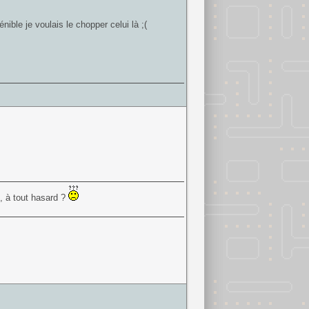
énible je voulais le chopper celui là ;(
s, à tout hasard ?