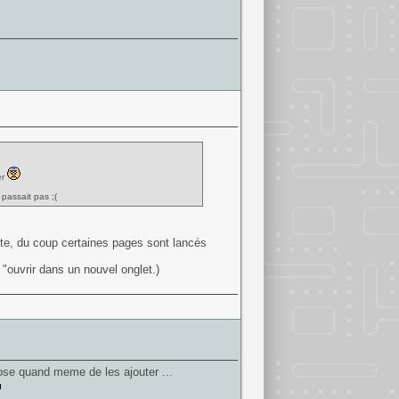
er
 passait pas ;(
site, du coup certaines pages sont lancés
t "ouvrir dans un nouvel onglet.)
pose quand meme de les ajouter ...