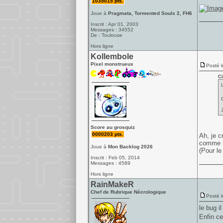
1035015 pts.
Joue à
Pragmata, Tormented Souls 2, FH6
Inscrit : Apr 01, 2003
Messages : 34552
De : Toulouse
Hors ligne
Kollembole
Pixel monstrueux
Posté l
Ci
Score au grosquiz
0000203 pts.
Ah, je c
comme n
Joue à
Mon Backlog 2026
(Pour le
Inscrit : Feb 05, 2014
Messages : 4589
Hors ligne
RainMakeR
Chef de Rubrique Nécrologique
Posté l
le bug i
Enfin ce