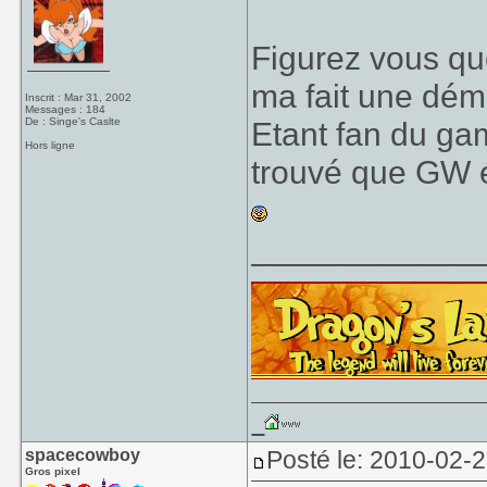
Figurez vous qu
ma fait une dém
Inscrit : Mar 31, 2002
Messages : 184
De : Singe's Caslte
Etant fan du ga
Hors ligne
trouvé que GW é
____________
spacecowboy
Posté le: 2010-02-
Gros pixel