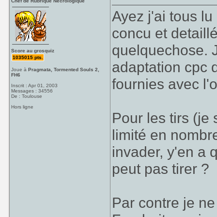
Chef de Rubrique Nécrologique
Ayez j'ai tous lu
concu et detail
quelquechose. J
Score au grosquiz
1035015 pts.
adaptation cpc 
Joue à
Pragmata, Tormented Souls 2,
FH6
fournies avec l'o
Inscrit : Apr 01, 2003
Messages : 34556
De : Toulouse
Hors ligne
Pour les tirs (je 
limité en nombr
invader, y'en a q
peut pas tirer ?
Par contre je ne