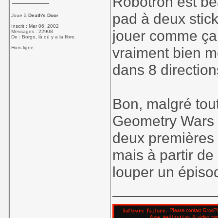
Robotron est be
pad à deux stic
Joue à
Death's Door
Inscrit : Mar 06, 2002
jouer comme ça 
Messages : 22908
De : Borgo, là où y a la fibre.
vraiment bien mê
Hors ligne
dans 8 direction
Bon, malgré tout
Geometry Wars à
deux premières
mais à partir de
louper un épis
____________