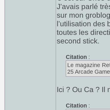
J'avais parlé tr
sur mon groblog 
l'utilisation de
toutes les direc
second stick.
Citation
:
Le magazine Re
25 Arcade Games",
Ici ? Ou Ca ? Il
Citation
: