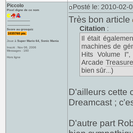
Piccolo
Posté le: 2010-02-
Pixel digne de ce nom
Très bon article
Citation
:
Score au grosquiz
1035760 pts.
Il était égaleme
Joue à
Super Mario 64, Sonic Mania
machines de gén
Inscrit : Nov 06, 2006
Messages : 160
Hits Volume I",
Hors ligne
Arcade
Treasur
bien sûr...)
D'ailleurs cette
Dreamcast ; c'es
D'autre part Ro