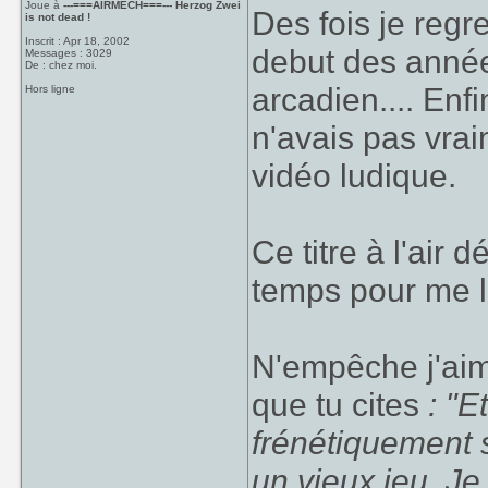
Joue à
---===AIRMECH===--- Herzog Zwei
Des fois je regr
is not dead !
Inscrit : Apr 18, 2002
debut des année
Messages : 3029
De : chez moi.
arcadien.... Enfi
Hors ligne
n'avais pas vr
vidéo ludique.
Ce titre à l'air
temps pour me le
N'empêche j'aim
que tu cites
: "E
frénétiquement s
un vieux jeu. Je