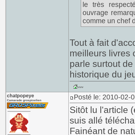
le très respec
ouvrage remarqua
comme un chef d
Tout à fait d'ac
meilleurs livres
parle surtout de
historique du je
chatpopeye
Posté le: 2010-02-
Camarade grospixelien
Sitôt lu l'articl
suis allé télécha
Fainéant de natu