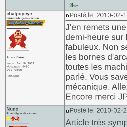
chatpopeye
Posté le: 2010-02-
Camarade grospixelien
J'en remets une
demi-heure sur le
fabuleux. Non s
les bornes d'arc
Joue à
Cairn
Inscrit : Jan 19, 2003
toutes les mach
Messages : 6416
De : Poitiers
parlé. Vous save
Hors ligne
mécanique. Allez
Encore merci J
Nuno
Posté le: 2010-02-
Pixel digne de ce nom
Article très sym