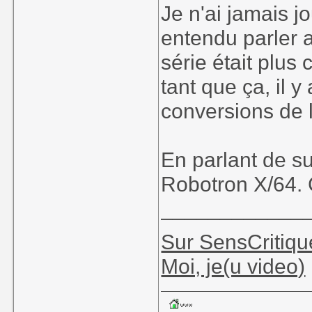
Je n'ai jamais jo
entendu parler 
série était plu
tant que ça, il 
conversions de l'
En parlant de s
Robotron X/64. C
____________
Sur SensCritiqu
Moi, je(u video)