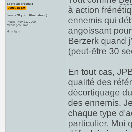
Score au grosquiz
à action frénéti
0000315 pts.
Joue à
Skyrim, Photoshop :)
ennemis qui débo
Inscrit : Nov 21, 2005
Messages : 645
angoissant pour
Hors ligne
Berzerk
quand j'
(peut-être 30 s
En tout cas, JPB
qualité des réfé
décortiquage du 
des ennemis. Je 
chaque type d'a
particulier. Moi