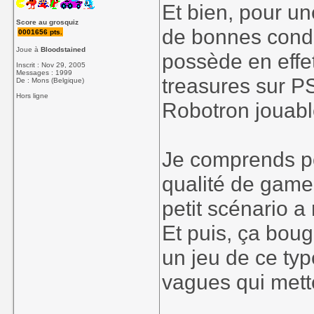
Et bien, pour un
Score au grosquiz
de bonnes condit
0001656 pts.
Joue à
Bloodstained
possède en effe
Inscrit : Nov 29, 2005
Messages : 1999
treasures sur P
De : Mons (Belgique)
Hors ligne
Robotron jouabl
Je comprends po
qualité de game
petit scénario a
Et puis, ça bouge
un jeu de ce typ
vagues qui mette