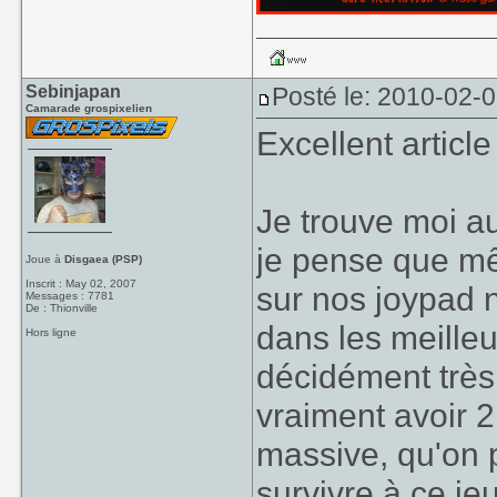
Sebinjapan
Posté le: 2010-02-
Camarade grospixelien
Excellent article 
Je trouve moi au
je pense que mê
Joue à
Disgaea (PSP)
Inscrit : May 02, 2007
sur nos joypad 
Messages : 7781
De : Thionville
dans les meille
Hors ligne
décidément très 
vraiment avoir 2
massive, qu'on 
survivre à ce je