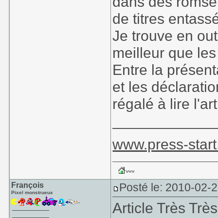
dans des romse
de titres entass
Je trouve en out
meilleur que les
Entre la présen
et les déclarati
régalé à lire l'art
____________
www.press-start
François
Posté le: 2010-02-2
Pixel monstrueux
Article Très Trè