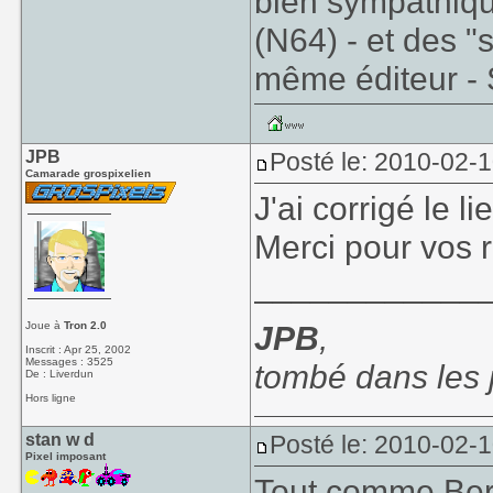
bien sympathiqu
(N64) - et des "
même éditeur - 
JPB
Posté le: 2010-02-
Camarade grospixelien
J'ai corrigé le 
Merci pour vos 
____________
Joue à
Tron 2.0
JPB
,
Inscrit : Apr 25, 2002
Messages : 3525
tombé dans les
De : Liverdun
Hors ligne
stan w d
Posté le: 2010-02-
Pixel imposant
Tout comme
Be