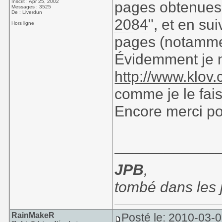
Inscrit : Apr 25, 2002
pages obtenues 
Messages : 3525
De : Liverdun
2084
", et en su
Hors ligne
pages (notammen
Évidemment je 
http://www.klov
comme je le fais
Encore merci po
____________
JPB
,
tombé dans les
RainMakeR
Posté le: 2010-03-