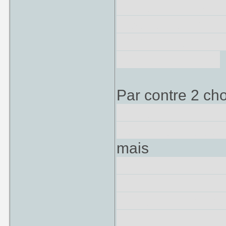
la mort des par
ajout de dernier
scene sinon les
avec batman....
Par contre 2 ch
la mort de de ni
qu'ils iraient a
mais
l'histoire d'amo
commencé je me 
ca soit du mytho
AU final ca l'est