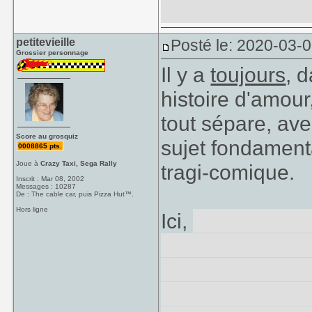
vraiment eu his
petitevieille
Posté le: 2020-03-
Grossier personnage
Il y a
toujours
, d
histoire d'amour
tout sépare, av
Score au grosquiz
sujet fondamenta
0008865 pts.
Joue à
Crazy Taxi, Sega Rally
tragi-comique.
Inscrit : Mar 08, 2002
Messages : 10287
De : The cable car, puis Pizza Hut™.
Hors ligne
Ici,
je suppose q
Fleck avec Wayn
d'Arthur avec la 
lui. Le parallèle