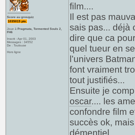
film....
Il est pas mauvais
Score au grosquiz
1035015 pts.
sais pas... déjà 
Joue à
Pragmata, Tormented Souls 2,
FH6
dire que ca pour
Inscrit : Apr 01, 2003
Messages : 34552
quel tueur en s
De : Toulouse
Hors ligne
l'univers Batman, 
font vraiment tr
tout justifiés...
Ensuite je com
oscar
.... les am
confondre film e
succès ok, mais 
démentiel ....