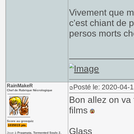
Vivement que ma
c'est chiant de 
persos morts che
____________
RainMakeR
Posté le: 2020-04-
Chef de Rubrique Nécrologique
Bon allez on va 
films
Score au grosquiz
1035015 pts.
Glass
Joue à
Pragmata, Tormented Souls 2,