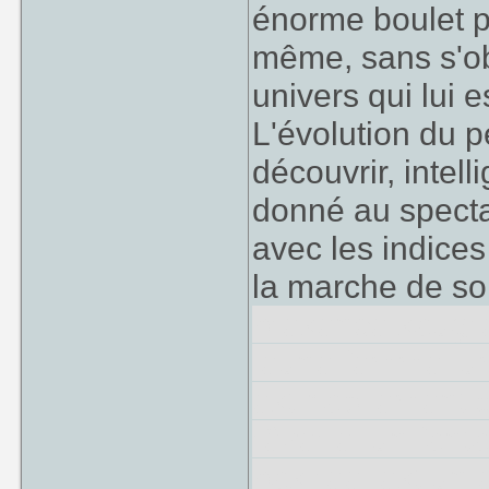
énorme boulet pou
même, sans s'ob
univers qui lui e
L'évolution du 
découvrir, inte
donné au spect
avec les indice
la marche de son
présence saugr
jeune femme lumi
est habilement 
rêverie, un fant
pas réel est un