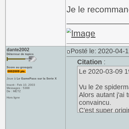
Je le recomman
____________
dante2002
Posté le: 2020-04-
Déterreur de topics
Citation
:
Score au grosquiz
Le 2020-03-09 19
0002009 pts.
Joue à
Le GamePass sur la Serie X
Inscrit : Feb 10, 2003
Vu le 2e spiderm
Messages : 5388
De : METZ
Alors autant j'ai
Hors ligne
convaincu.
C'est super origi
et repartir sur un
En plus y'a pa