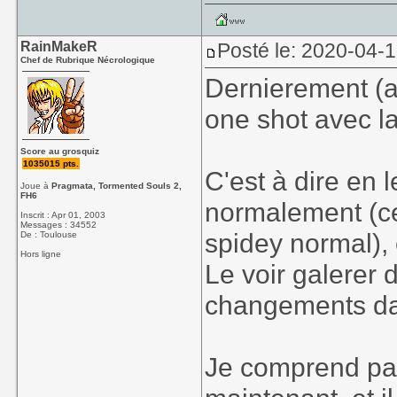
Je suis curieux d
dans la suite d
RainMakeR
Posté le: 2020-04-
Chef de Rubrique Nécrologique
Dernierement (av
one shot avec l
Score au grosquiz
1035015 pts.
C'est à dire en l
Joue à
Pragmata, Tormented Souls 2,
FH6
normalement (ce
Inscrit : Apr 01, 2003
Messages : 34552
spidey normal),
De : Toulouse
Hors ligne
Le voir galerer 
changements dan
Je comprend pa