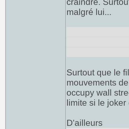
craindre. Surtou
malgré lui...
Il a jamais de ch
evennements, et
alors qu'il a ri
Surtout que le fi
mouvements de c
occupy wall stree
limite si le joke
D'ailleurs