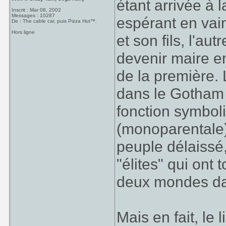
étant arrivée à 
Inscrit : Mar 08, 2002
Messages : 10287
espérant en vain
De : The cable car, puis Pizza Hut™.
Hors ligne
et son fils, l'au
devenir maire e
de la première. 
dans le Gotham 
fonction symbol
(monoparentale) 
peuple délaissé,
"élites" qui ont 
deux mondes dan
Mais en fait, le