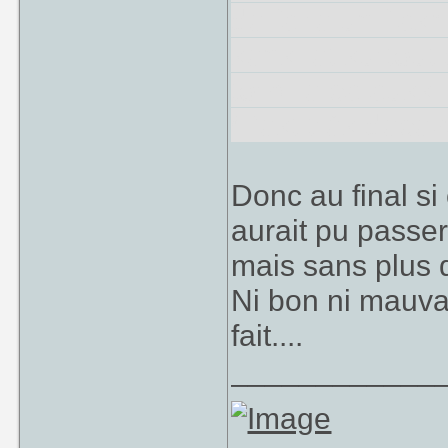
de faire un flas
sens, et surtout
torpille ca aussi
C'est très décev
Donc au final si 
aurait pu passer
mais sans plus 
Ni bon ni mauvai
fait....
____________