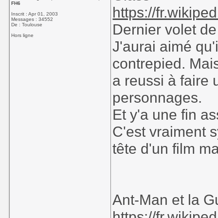
FH6
https://fr.wikipe
Inscrit : Apr 01, 2003
Messages : 34552
Dernier volet de 
De : Toulouse
Hors ligne
J'aurai aimé qu'i
contrepied. Mais
a reussi à faire
personnages.
Et y'a une fin a
C'est vraiment s
tête d'un film ma
Ant-Man et la 
https://fr.wikipe