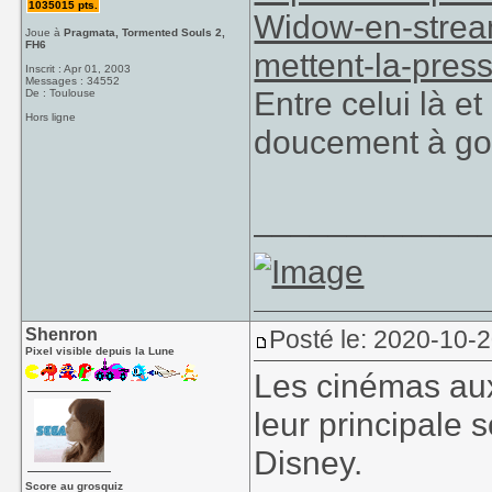
1035015 pts.
Widow-en-stream
Joue à
Pragmata, Tormented Souls 2,
FH6
mettent-la-pres
Inscrit : Apr 01, 2003
Messages : 34552
Entre celui là e
De : Toulouse
Hors ligne
doucement à gonf
____________
Shenron
Posté le: 2020-10-
Pixel visible depuis la Lune
Les cinémas aux
leur principale
Disney.
Score au grosquiz