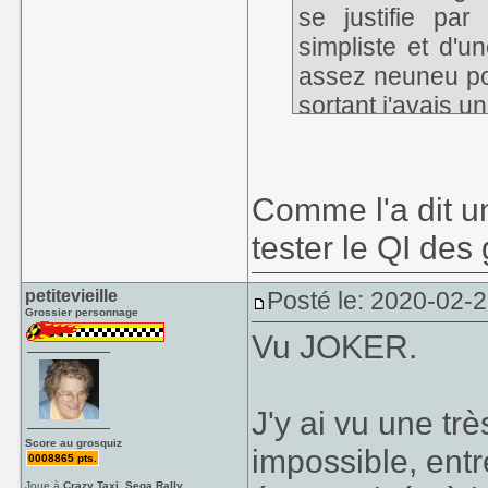
se justifie par
simpliste et d'un
assez neuneu pou
sortant j'avais u
Comme l'a dit u
tester le QI des
petitevieille
Posté le: 2020-02-
Grossier personnage
Vu JOKER.
J'y ai vu une trè
Score au grosquiz
impossible, entr
0008865 pts.
Joue à
Crazy Taxi, Sega Rally