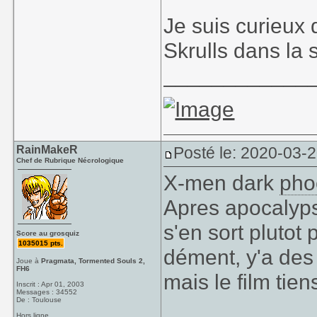
Je suis curieux d
Skrulls dans la
____________
RainMakeR
Posté le: 2020-03-2
Chef de Rubrique Nécrologique
X-men dark
pho
Apres apocalyps
s'en sort plutot
Score au grosquiz
1035015 pts.
dément, y'a des
Joue à
Pragmata, Tormented Souls 2,
FH6
mais le film tien
Inscrit : Apr 01, 2003
Messages : 34552
De : Toulouse
Hors ligne