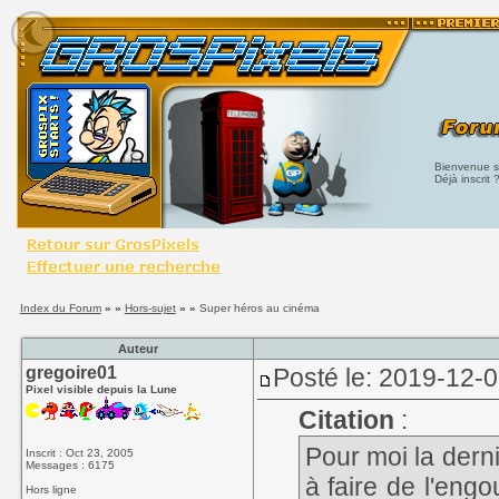
Bienvenue su
Déjà inscrit 
Index du Forum
» »
Hors-sujet
» »
Super héros au cinéma
Auteur
gregoire01
Posté le: 2019-12-
Pixel visible depuis la Lune
Citation
:
Pour moi la derni
Inscrit : Oct 23, 2005
Messages : 6175
à faire de l'engo
Hors ligne