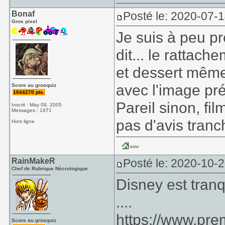
Bonaf
Posté le: 2020-07-
Gros pixel
Je suis à peu pr
dit... le rattach
et dessert même 
avec l'image préa
Score au grosquiz
1044270 pts.
Pareil sinon, fi
Inscrit : May 09, 2005
Messages : 1971
pas d'avis tran
Hors ligne
RainMakeR
Posté le: 2020-10-
Chef de Rubrique Nécrologique
Disney est tranq
....
https://www.pr
Score au grosquiz