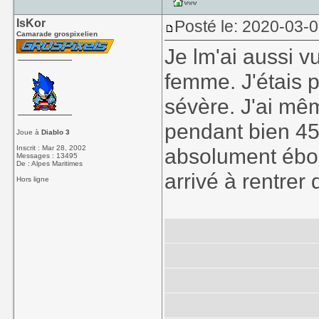
IsKor
Posté le: 2020-03-
Camarade grospixelien
Je lm'ai aussi 
femme. J'étais 
sévère. J'ai mêm
pendant bien 45
Joue à
Diablo 3
Inscrit : Mar 28, 2002
absolument ébour
Messages : 13495
De : Alpes Maritimes
arrivé à rentrer
Hors ligne
Mais du coup c'e
puisqu'elle a ad
m'emmerdais tell
mensonge n'était