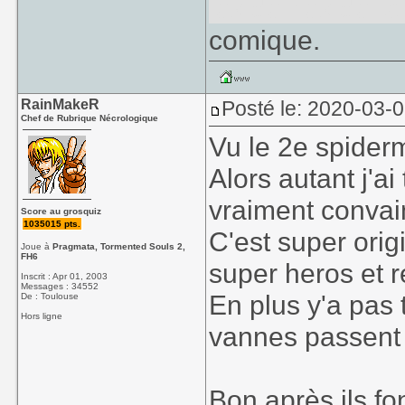
les délires de l
comique.
RainMakeR
Posté le: 2020-03-
Chef de Rubrique Nécrologique
Vu le 2e spider
Alors autant j'ai
vraiment convai
Score au grosquiz
1035015 pts.
C'est super orig
Joue à
Pragmata, Tormented Souls 2,
FH6
super heros et r
Inscrit : Apr 01, 2003
Messages : 34552
En plus y'a pas 
De : Toulouse
Hors ligne
vannes passent 
Bon après ils f